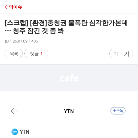
C
막이슈
A
[스크랩] [환경]
충청권 물폭탄 심각한가본데
F
⋯ 청주 잠긴 것 좀 봐
작
작
조
JB
26.07.09
436
E
성
성
회
자
시
수
글
가
글
목록
댓글
1
가
간
자
자
크
크
기
기
크
작
게
게