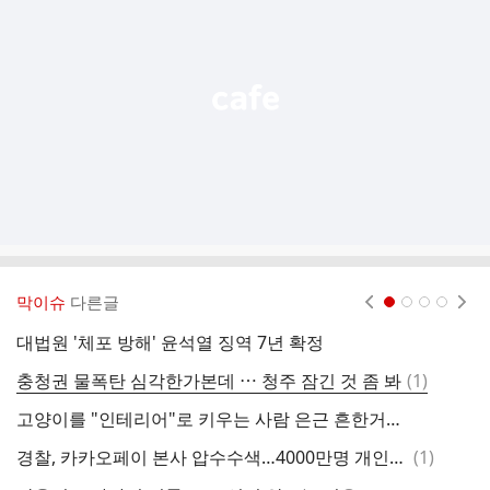
능
열
기
막이슈
다른글
현재페이지 1
2
3
4
대법원 '체포 방해' 윤석열 징역 7년 확정
댓
충청권 물폭탄 심각한가본데 ⋯ 청주 잠긴 것 좀 봐
(
1
)
나
글
고양이를 "인테리어"로 키우는 사람 은근 흔한거같음
뮤
댓
경찰, 카카오페이 본사 압수수색…4000만명 개인정보 중국에 넘긴 혐의
(
1
)
성
글