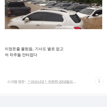
이정돈줄 몰랐음;; 기사도 별로 없고
저 차주들 안타깝다
현
스크랩 원문 :
＊여성시대＊ 차분한 20대들의 알흠다운 공간
재
게
시
글
추
가
기