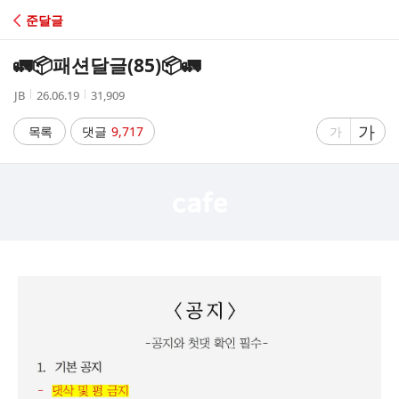
C
준달글
A
🚛📦패션달글(85)📦🚛
F
작
작
조
JB
26.06.19
31,909
성
성
회
E
자
시
수
글
가
글
목록
댓글
9,717
가
간
자
자
크
크
기
기
크
작
게
게