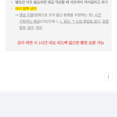
현
재
게
시
글
추
가
기
능
열
기