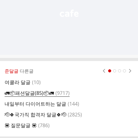
준달글
다른글
현재페이지 1
2
3
4
댓
여쿨라 달글
(
10
)
국
글
댓
🚛📦패션달글(85)📦🚛
(
9717
)
국
글
댓
내일부터 다이어트하는 달글
(
144
)
국
글
댓
🫡🍀국가직 합격자 달글🍀🫡
(
2825
)
국
글
댓
💟 질문달글 💟
(
786
)
국
글