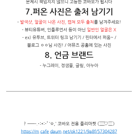
문제시 책임지지 않으니 고능한 코바오가 됩시다
7.퍼온 사진은 출처 남기기
-
발색샷, 얼굴이 나온 사진, 캡쳐 모두 출처
를 남겨주세요!
- 뷰티유튜버, 인플루언서 등이 아닌
일반인 얼굴은 X
- ex) 유투브, 트위터 링크 남기기 / 핀터에서 퍼옴~ /
블로그 ㅇㅇ님 사진! / 어뮤즈 공홈에 있는 사진
8. 언금 브랜드
- 누그레이, 정샘물, 글맆, 아누아
ᚹ ——-.･:*:･ﾟ'✫,' 코바오 전용 플리마켓 ( ̲̅:̲̅:̲̅:̲̅♡:̲̅:̲̅:̲̅ )
https://m.cafe.daum.net/ok1221/9a8f/57304287