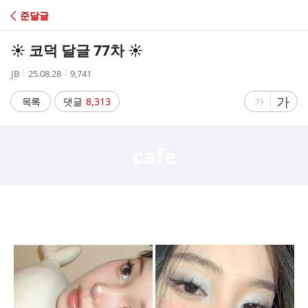
C
준달글
A
☀️ 코덕 달글 77차 ☀️
F
작
작
조
JB
25.08.28
9,741
성
성
회
E
자
시
수
글
가
글
목록
댓글
8,313
가
간
자
자
크
크
기
기
크
작
게
게