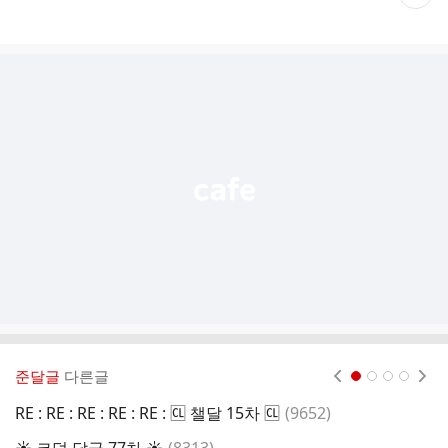
재
게
시
글
추
가
기
능
열
기
준달글
다른글
현재페이지 1
2
3
4
댓
RE : RE : RE : RE : RE : 🆑 챌달 15차 🆑
(
9652
)
영
글
댓