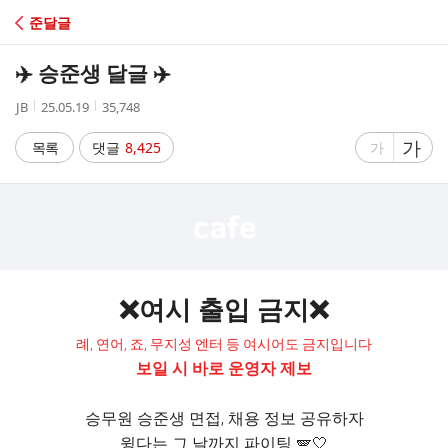
C
준달글
A
✈️ 승준생 달글 ✈️
F
작
작
조
JB
25.05.19
35,748
성
성
회
E
자
시
수
글
가
글
목록
댓글
8,425
가
간
자
자
크
크
기
기
크
작
게
게
❌여시 출입 금지❌
례, 연어, 죠, 무지성 엔터 등 여시어도 금지입니다
보일 시 바로 운영자 제보
승무원 승준생 면접, 채용 정보 공유하자
윙다는 그 날까지 파이팅 🪽🤍