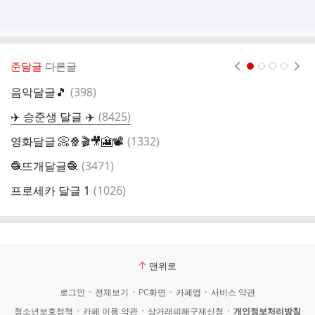
준달글
다른글
현재페이지 1
2
3
4
댓
음악달글🎵
(
398
)

글
댓
✈️ 승준생 달글 ✈️
(
8425
)
테
글
댓
영화달글 📀🍿🎬🎥🎦📽️
(
1332
)
테
글
댓
🧶뜨개달글🧶
(
3471
)
좋
글
댓
프로세카 달글 1
(
1026
)

글
맨위로
로그인
전체보기
PC화면
카페앱
서비스 약관
청소년보호정책
카페 이용 약관
상거래피해구제신청
개인정보처리방침