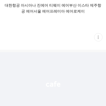
대한항공 아시아나 진에어 티웨이 에어부산 이스타 제주항
공 에어서울 에어프레미아 에어로케이
현
재
게
시
글
추
가
기
능
열
기