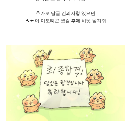
추가로 달글 건의사항 있으면
🚨⬅️ 이 이모티콘 댓검 후에 비댓 남겨줘