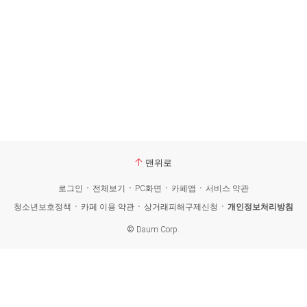
맨위로
로그인
전체보기
PC화면
카페앱
서비스 약관
청소년보호정책
카페 이용 약관
상거래피해구제신청
개인정보처리방침
©
Daum Corp.
카
페
검