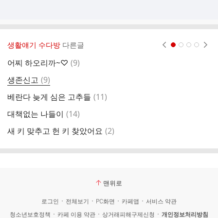
생활얘기 수다방
다른글
현재페이지 1
2
3
4
댓
어찌 하오리까~♡
(
9
)
비
글
댓
생존신고
(
9
)
이
글
댓
베란다 늦게 심은 고추들
(
11
)
오
글
댓
대책없는 나들이
(
14
)
비
글
댓
새 키 맞추고 헌 키 찾았어요
(
2
)
누
글
맨위로
로그인
전체보기
PC화면
카페앱
서비스 약관
청소년보호정책
카페 이용 약관
상거래피해구제신청
개인정보처리방침