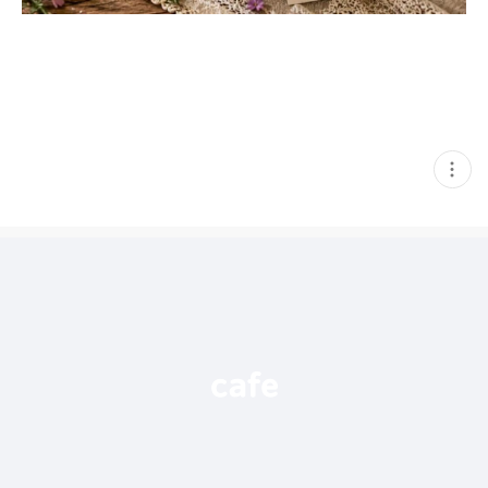
현
재
게
시
글
추
가
기
능
열
기