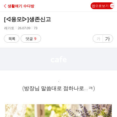
C
생활얘기 수다방
앱으로보기
A
[◁응모▷]
생존신고
F
작
작
조
레가토
26.07.09
73
성
성
회
E
자
시
수
글
가
글
목록
댓글
9
가
간
자
자
크
크
기
기
크
작
게
게
.
(방장님 말씀대로 점하나로...ㅋ)