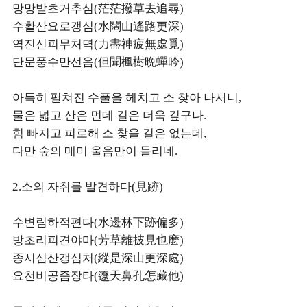
망망발초거추심(茫茫撥草去追尋)
수활산요로갱심(水闊山遙路更深)
역진신피무처멱(力盡神疲無處覓)
단문풍수만선음(但聞楓樹晩蟬吟)
아득히 펼쳐진 수풀을 헤치고 소 찾아 나서니,
물은 넓고 산은 먼데 길은 더욱 깊구나.
힘 빠지고 피로해 소 찾을 길은 없는데,
다만 숲의 매미 울음만이 들리네.
2.소의 자취를 발견하다(見跡)
수변림하적편다(水邊林下跡偏多)
방초리피견야마(芳草離披見也麽)
종시심산갱심처(縱是深山更深處)
요천비공즘장타(遼天鼻孔怎藏他)