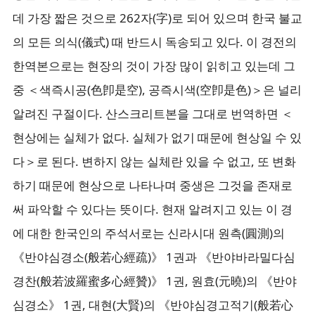
데 가장 짧은 것으로 262자(字)로 되어 있으며 한국 불교
의 모든 의식(儀式) 때 반드시 독송되고 있다. 이 경전의
한역본으로는 현장의 것이 가장 많이 읽히고 있는데 그
중 ＜색즉시공(色卽是空), 공즉시색(空卽是色)＞은 널리
알려진 구절이다. 산스크리트본을 그대로 번역하면 ＜
현상에는 실체가 없다. 실체가 없기 때문에 현상일 수 있
다＞로 된다. 변하지 않는 실체란 있을 수 없고, 또 변화
하기 때문에 현상으로 나타나며 중생은 그것을 존재로
써 파악할 수 있다는 뜻이다. 현재 알려지고 있는 이 경
에 대한 한국인의 주석서로는 신라시대 원측(圓測)의
《반야심경소(般若心經疏)》 1권과 《반야바라밀다심
경찬(般若波羅蜜多心經贊)》 1권, 원효(元曉)의 《반야
심경소》 1권, 대현(大賢)의 《반야심경고적기(般若心