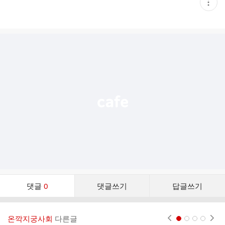
현
재
게
시
글
추
가
기
능
열
기
댓
댓글
0
댓글쓰기
답글쓰기
글
댓
글
온깍지궁사회
다른글
현재페이지 1
2
3
4
리