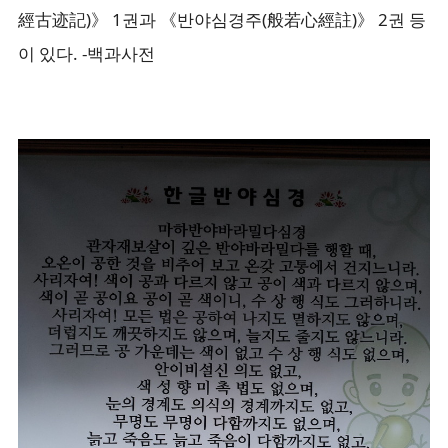
經古迹記)》 1권과 《반야심경주(般若心經註)》 2권 등
이 있다. -백과사전