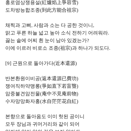
홍로염상쟁용설(紅爐焰上爭容雪)
도차방능합조종(到此方能合祖宗)
채찍과 고삐, 사람과 소는 다 공한 것이니,
맑고 푸른 하늘 넓고 높아 소식 전하기 어려워라.
끓는 솥에 어찌 흰 눈이 남아 있겠는가?
이에 이르러 비로소 조종(祖宗)과 하나가 되도다.
[9] 근원으로 돌아가다(近本還源)
반본환원이비공(返本還源已費功)
쟁여직하약맹롱(爭如直下若盲聾)
암중불견암전물(庵中不見庵前物)
수자망망화자홍(水自茫茫花自紅)
본향으로 돌아옴도 이미 헛된 공이니
모두 장님과 귀머거리와 같이 되어