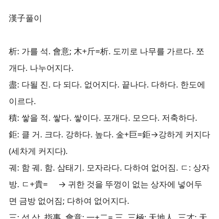
漢子풀이
析: 가를 석. 會意; 木+斤=析. 도끼로 나무를 가르다. 쪼
개다. 나누어지다.
盡: 다될 진. 다 되다. 없어지다. 끝나다. 다하다. 한도에
이르다.
積: 쌓을 적. 쌓다. 쌓이다. 포개다. 모으다. 저축하다.
鉅: 클 거. 크다. 강하다. 높다. 金+巨=鉅→강하게 커지다
(세차게 커지다).
궤: 함 궤. 함. 삼태기. 모자라다. 다하여 없어짐. ㄷ: 상자
방. ㄷ+貴= → 귀한 것을 뚜껑이 없는 상자에 넣어두
면 금방 없어짐; 다하여 없어지다.
三: 석 삼. 指事. 會意; 一+二= 三. 三極; 天地人. 三才; 天