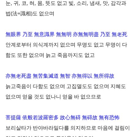
눈, 귀, 코, 혀, 몸, 뜻도 없고 빛, 소리, 냄새, 맛, 감각과
법(法=識相)도 없으며
無眼界 乃至 無意識界 無無明 亦無無明盡 乃至 無老死
안계로부터 의식계까지 없으며 무명도 없고 무명이 다
함도 또한 없으며 늙고 죽음까지도 없고
亦無老死盡 無苦集滅道 無智 亦無得以 無所得故
늙고죽음이 다함도 없으며 고집멸도도 없으며 지혜도
없으며 얻을 것도 없나니 얻을 바 없으므로
菩提薩 依般若波羅密多 故心無碍 無碍故 無有恐怖
보리살타가 반야바라밀다를 의지하므로 마음에 걸림이