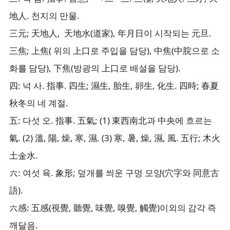
地人. 천지의 만물.
三元; 天地人, 天地水(道家), 年月日이 시작되는 元旦.
三焦; 上焦( 위의 上口로 주입을 담당), 中焦(中脘으로 소
화를 담당), 下焦(방광의 上口로 배설을 담당).
四: 넉 사. 指事. 四生; 濕生, 胎生, 卵生, 化生. 四時; 春夏
秋冬의 네 계절.
五: 다섯 오. 指事. 五氣; (1) 東西南北과 中央에 흐르는
氣. (2) 溫, 陽, 燥, 寒, 濕. (3) 寒, 暑, 燥, 濕, 風. 五行; 木火
土金水.
六: 여섯 육. 象形; 덮개를 씌운 구멍 모양(穴字와 同意古
語).
六感: 五感(視覺, 聽覺, 味覺, 嗅覺, 觸覺)이외의 감각 즉
깨달음.