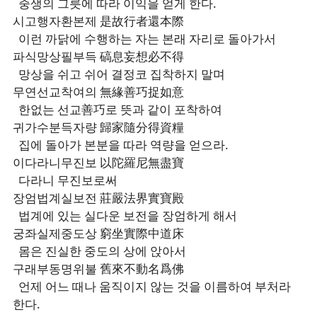
중생의 그릇에 따라 이익을 얻게 한다.
시고행자환본제 是故行者還本際
이런 까닭에 수행하는 자는 본래 자리로 돌아가서
파식망상필부득 碻息妄想必不得
망상을 쉬고 쉬어 결정코 집착하지 말며
무연선교착여의 無緣善巧捉如意
한없는 선교善巧로 뜻과 같이 포착하여
귀가수분득자량 歸家隨分得資糧
집에 돌아가 본분을 따라 역량을 얻으라.
이다라니무진보 以陀羅尼無盡寶
다라니 무진보로써
장엄법계실보전 莊嚴法界實寶殿
법계에 있는 실다운 보전을 장엄하게 해서
궁좌실제중도상 窮坐實際中道床
몸은 진실한 중도의 상에 앉아서
구래부동명위불 舊來不動名爲佛
언제 어느 때나 움직이지 않는 것을 이름하여 부처라
한다.