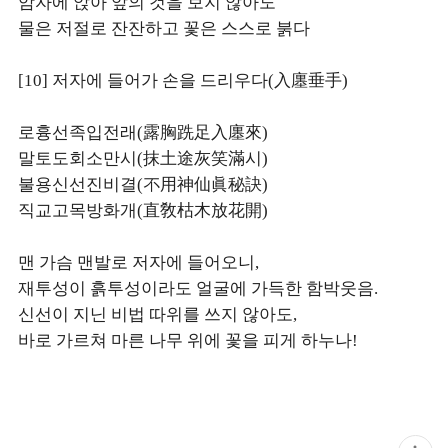
암자에 앉아 앞의 것을 보지 않아도
물은 저절로 잔잔하고 꽃은 스스로 붉다
[10] 저자에 들어가 손을 드리우다(入廛垂手)
로흉선족입전래(露胸跣足入廛來)
말토도회소만시(抹土途灰笑滿시)
불용신선진비결(不用神仙眞秘訣)
직교고목방화개(直敎枯木放花開)
맨 가슴 맨발로 저자에 들어오니,
재투성이 흙투성이라도 얼굴에 가득한 함박웃음.
신선이 지닌 비법 따위를 쓰지 않아도,
바로 가르쳐 마른 나무 위에 꽃을 피게 하누나!