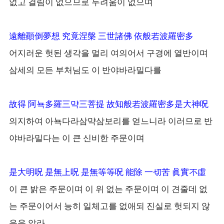
없고 걸림이 없으므로 두려움이 없으며
遠離顚倒夢想 究竟涅槃 三世諸佛 依般若波羅密多
어지러운 헛된 생각을 멀리 여의어서 구경에 열반이며
삼세의 모든 부처님도 이 반야바라밀다를
故得 阿뇩多羅三먁三菩提 故知般若波羅密多是大神呪
의지하여 아뇩다라삼먁삼보리를 얻느니라 이러므로 반
야바라밀다는 이 큰 신비한 주문이며
是大明呪 是無上呪 是無等等呪 能除 一切苦 眞實不虛
이 큰 밝은 주문이며 이 위 없는 주문이며 이 견줄데 없
는 주문이어서 능히 일체고를 없애되 진실로 헛되지 않
음을 알라