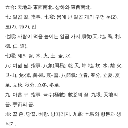
六合: 天地와 東西南北. 상하와 東西南北.
七: 일곱 칠. 指事. 七竅; 몸에 난 일곱 개의 구멍 눈(2),
코(2), 귀(2), 입.
七順; 사람이 덕을 높이는 일곱 가지 順從(天, 地, 民, 利,
德, 仁, 道).
七曜; 해와 달, 木, 火, 土, 金, 水.
八: 여덟 팔. 指事. 八象(周易); 乾-天, 坤-地, 坎- 水, 離-火,
艮-山, 兌-澤, 巽-風, 震- 雷. 八節氣; 立春, 春分, 立夏, 夏
至, 立秋, 秋分, 立冬, 冬至.
九: 아홉 구. 指事. 극수(極數). 數爻의 끝. 九垠; 天地의
끝. 宇宙의 끝.
垠; 끝 은. 땅끝. 벼랑. 낭떠러지. 九竅; 七竅와 항문과 생
식기.