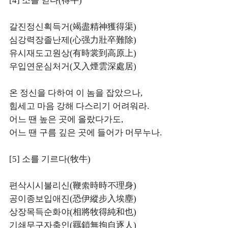
[4] 소를 얻다(得牛)
갈진정신획득거(竭盡精神獲得渠)
심강력장졸난제(心强力壯卒難除)
유시재도고원상(有時裳到高原上)
우입연운심처거(又入煙雲深處居)
온 정신을 다하여 이 놈을 잡았으나,
힘세고 마음 강해 다스리기 어려워라.
어느 땐 높은 곳에 올랐다가도,
어느 땐 구름 깊은 곳에 들어가 머무누나.
[5] 소를 기르다(牧牛)
편삭시시불리신(鞭索時時不理身)
공이종보입애진(恐伊縱步入埃塵)
상장목득순화야(相將牧得純和也)
기쇄무구자축인(羈鎖無拘自逐人)