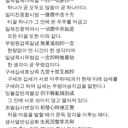
일즉일체다즉일 一卽一切多卽一
하나가 곧 모두요 많음이 곧 하나이다.
일미진중함시방 一微塵中含十方
티끌 하나가 그 안에 온 우주를 머금고
일체진중역여시 一切塵中亦如是
모든 티끌 또한 이와 같다.
무량원겁즉일념 無量遠劫卽一念
한량없이 먼 시간이 한 생각이며
일념즉시무량겁 一念卽時無量劫
한 생각이 곧 무량겁이다.
구세십세호상즉 九世十世互相卽
구세와 십세가 서로 마주하며(과거 현재 미래 삼세를
구세라고 하며 십세는 무량아승지겁을 말한다.)
잉불잡란격별성 仍不雜亂隔別成
그 안에 서로 섞이지 않고 떨어져 있다.
초발심시변정각 初發心時便正覺
처음 마음을 발할 때가 문득 정각을 이루는 때다.
생사열반상공화 生死涅槃常共和