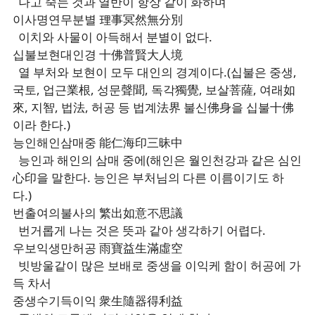
나고 죽는 것과 열반이 항상 같이 화하며
이사명연무분별 理事冥然無分別
이치와 사물이 아득해서 분별이 없다.
십불보현대인경 十佛普賢大人境
열 부처와 보현이 모두 대인의 경계이다.(십불은 중생,
국토, 업근業根, 성문聲聞, 독각獨覺, 보살菩薩, 여래如
來, 지智, 법法, 허공 등 법계法界 불신佛身을 십불十佛
이라 한다.)
능인해인삼매중 能仁海印三昧中
능인과 해인의 삼매 중에(해인은 월인천강과 같은 심인
心印을 말한다. 능인은 부처님의 다른 이름이기도 하
다.)
번출여의불사의 繁出如意不思議
번거롭게 나는 것은 뜻과 같아 생각하기 어렵다.
우보익생만허공 雨寶益生滿虛空
빗방울같이 많은 보배로 중생을 이익케 함이 허공에 가
득 차서
중생수기득이익 衆生隨器得利益