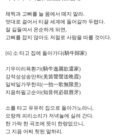
채찍과 고삐를 늘 몸에서 떼지 말라.
멋대로 걸어서 티끌 세계에 들어갈까 두렵다.
잘 길들여서 온순하게 되면,
고삐를 잡지 않아도 저절로 사람을 따를 것이다.
[6] 소 타고 집에 돌아가다(騎牛歸家)
기우이리욕환가(騎牛迤麗欲還家)
강적성성송만하(羌笛聲聲送晩霞)
일박일가무한의(一拍一歌無限意)
지음하필고순아(知音何必鼓唇牙)
소를 타고 유유히 집으로 돌아가노라니,
오랑캐 피리소리가 저녁놀에 실려 간다.
한 가락 한 곡조에 뜻이 한량없으니,
그 지음 어찌 헛된 말하리.