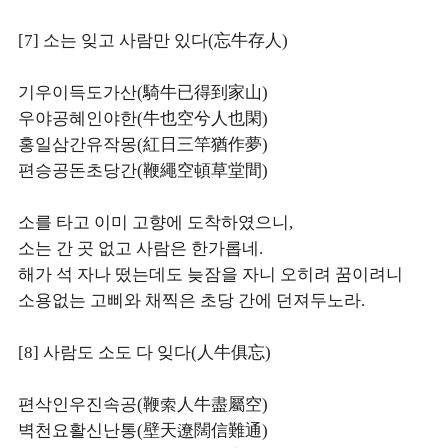
[7] 소는 잊고 사람만 있다(忘牛存人)
기우이득도가산(騎牛已得到家山)
우야공혜인야한(牛也空兮人也閑)
홍일삼간유작몽(紅日三竿猶作夢)
편승공돈초당간(鞭繩空頓草堂間)
소를 타고 이미 고향에 도착하였으니,
소는 간 곳 없고 사람은 한가롭네.
해가 석 자나 떴는데도 늦잠을 자니 오히려 꿈이려니
소용없는 고삐와 채찍은 초당 간에 던져두노라.
[8] 사람도 소도 다 잊다(人牛俱忘)
편삭인우진속공(鞭索人牛盡屬空)
벽천요활신난통(壁天遼闊信難通)