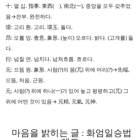
十: 열 십. 指事. 東西( ), 南北(一), 중앙을 모두 갖추었
음→전부. 완전하다.
環: 고리 환. 고리. 環玉. 돌다.
昻: 오를 앙. 會意, 象形. (높이) 오르다. 밝다. (고개를) 들
다.
衍: 넘칠 연. 넘치다. 넘쳐흐름. 흐르다.
元: 으뜸 원. 象形. 사람(?)의 몸(兀) 위에 머리(?)→先端,
으뜸, 처음, 근원.
元; 사람(?) 위에 하나(一)가 있어 높고 평평하고(兀) 그
위에 어떤 것이 있음→ 元精, 元氣, 元神.
마음을 밝히는 글 : 화엄일승법