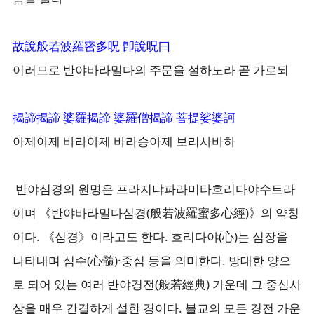
故說般若波羅密多呪 卽說呪曰
이러므로 반야바라밀다의 주문을 설하노라 곧 가로되
揭諦揭諦 婆羅揭諦 婆羅僧揭諦 菩提娑婆訶
아제아제 바라아제 바라승아제 보리사바하
반야심경의 원명은 프라지냐파라미타흐리다야수트라
이며 《반야바라밀다심경(般若波羅蜜多心經)》의 약칭
이다. 《심경》이라고도 한다. 흐리다야(心)는 심장을
나타내며 심수(心髓)·중심 등을 의미한다. 방대한 양으
로 되어 있는 여러 반야경전(般若經典) 가운데 그 중심사
상을 매우 간결하게 설한 경이다. 불교의 모든 경전 가운