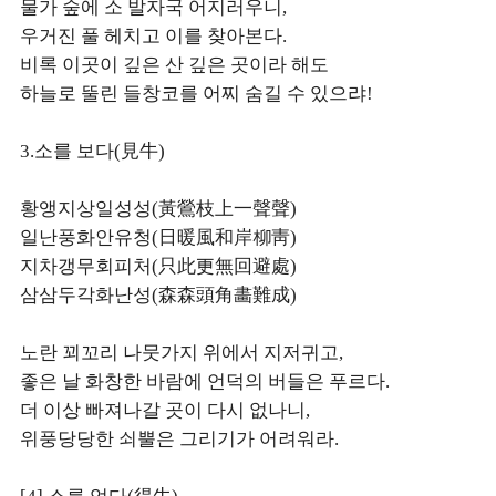
물가 숲에 소 발자국 어지러우니,
우거진 풀 헤치고 이를 찾아본다.
비록 이곳이 깊은 산 깊은 곳이라 해도
하늘로 뚤린 들창코를 어찌 숨길 수 있으랴!
3.소를 보다(見牛)
황앵지상일성성(黃鶯枝上一聲聲)
일난풍화안유청(日暖風和岸柳靑)
지차갱무회피처(只此更無回避處)
삼삼두각화난성(森森頭角畵難成)
노란 꾀꼬리 나뭇가지 위에서 지저귀고,
좋은 날 화창한 바람에 언덕의 버들은 푸르다.
더 이상 빠져나갈 곳이 다시 없나니,
위풍당당한 쇠뿔은 그리기가 어려워라.