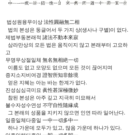
법성원융무이상 法性圓融無二相
법의 본성은 둥글어서 두 가지 상(생사나 구별)이 없다.
제법부동본래적 諸法不動本來寂
삼라만상의 모든 법은 움직이지 않고 본래부터 고요하
고
무명무상절일체 無名無相絶一切
이름도 없고 모양도 없으며 모든 것이 끊어지며
증지소지비여경 證智所知非餘境
얻은 지혜는 아는 바는 한계가 없다.
진성심심극미묘 眞性甚深極微妙
참된 본성은 아주 깊고 지극히 미묘해서
불수자성수연성 不守自性隨緣成
그 본래의 성품을 지키지 않으면 인연 따라 일어난다.
일중일체다중일 一中一切多中一
하나 가운데 모두가 있고, 많음 가운데 하나가 있다.