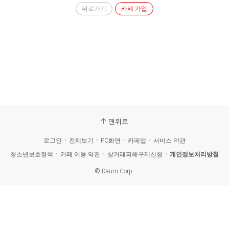
뒤로가기
카페 가입
맨위로
로그인
전체보기
PC화면
카페앱
서비스 약관
청소년보호정책
카페 이용 약관
상거래피해구제신청
개인정보처리방침
©
Daum Corp.
카
페
검