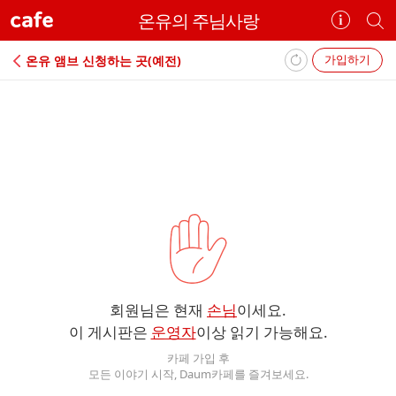
cafe
온유의 주님사랑
카
개
페
별
정
카
가입하기
온유 앰브 신청하는 곳(예전)
보
페
보
검
기
색
에
러
회원님은 현재
손님
이세요.
이 게시판은
운영자
이상 읽기 가능해요.
카페 가입 후
모든 이야기 시작, Daum카페를 즐겨보세요.