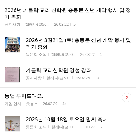
2026년 가톨락 교리 신학원 총동문 신년 개막 행사 및 정
기 총회
게시판명
작성자
작성시간
조회수
공지사항
헬레나(교50...
26.03.22
5
2026년 3월21일 (토) 총동문 신년 개막 행사 및
정기 총회
게시판명
작성자
작성시간
조회수
동문회 소식
헬레나(교50...
26.03.22
4
가톨릭 교리신학원 영성 강좌
게시판명
작성자
작성시간
조회수
공지사항
헬레나(교50...
26.02.25
10
댓
등업 부탁드려요.
2
글
게시판명
작성자
작성시간
조회수
가입 인사
굿뉴스
26.02.20
44
수
2025년 10월 18일 토요일 밀씨 축제
게시판명
작성자
작성시간
조회수
동문회 소식
헬레나(교50...
25.10.27
6