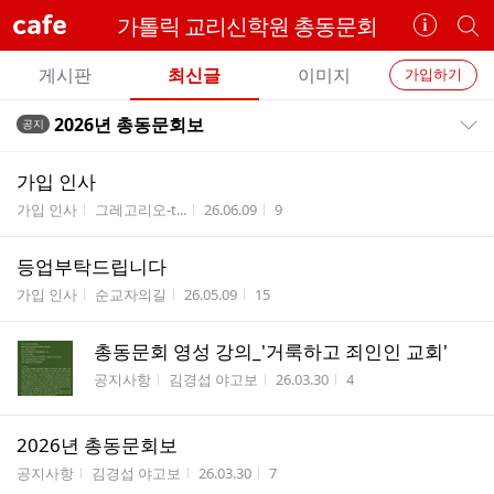
cafe
가톨릭 교리신학원 총동문회
카
개
페
별
개
정
카
게시판
최신글
이미지
가입하기
보
별
페
전
전
보
검
2026년 총동문회보
공지
카
공지목록 펼치기/접기
체
기
색
체
페
글
글
가입 인사
리
메
게시판명
작성자
작성시간
조회수
가입 인사
그레고리오-t...
26.06.09
9
스
뉴
트
등업부탁드립니다
게시판명
작성자
작성시간
조회수
가입 인사
순교자의길
26.05.09
15
총동문회 영성 강의_'거룩하고 죄인인 교회'
게시판명
작성자
작성시간
조회수
공지사항
김경섭 야고보
26.03.30
4
2026년 총동문회보
게시판명
작성자
작성시간
조회수
공지사항
김경섭 야고보
26.03.30
7