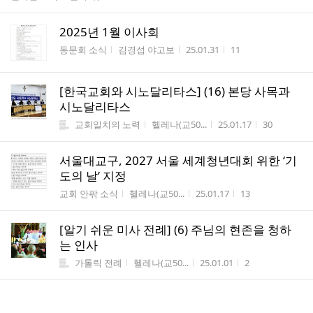
2025년 1월 이사회
게시판명
작성자
작성시간
조회수
동문회 소식
김경섭 야고보
25.01.31
11
[한국교회와 시노달리타스] (16) 본당 사목과
시노달리타스
게시판명
작성자
작성시간
조회수
▒。교회일치의 노력
헬레나(교50...
25.01.17
30
서울대교구, 2027 서울 세계청년대회 위한 ‘기
도의 날’ 지정
게시판명
작성자
작성시간
조회수
교회 안팎 소식
헬레나(교50...
25.01.17
13
[알기 쉬운 미사 전례] (6) 주님의 현존을 청하
는 인사
게시판명
작성자
작성시간
조회수
▒。가톨릭 전례
헬레나(교50...
25.01.01
2
[허영엽 신부의 성경 속 인물] (11) 뛰는 야곱 위