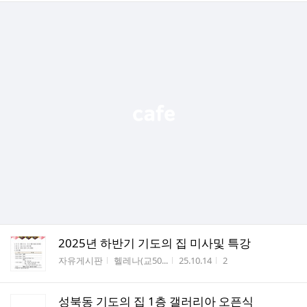
2025년 하반기 기도의 집 미사및 특강
게시판명
작성자
작성시간
조회수
자유게시판
헬레나(교50...
25.10.14
2
성북동 기도의 집 1층 갤러리아 오픈식