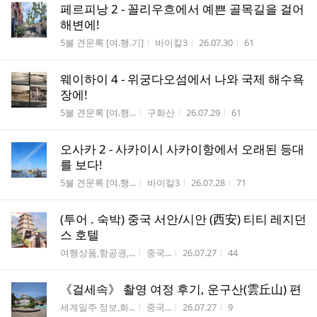
페르피낭 2 - 꼴리우흐에서 예쁜 골목길을 걸어
해변에!
게시판명
작성자
작성시간
조회수
5불 견문록 [여.행.기]
바이칼3
26.07.30
61
웨이하이 4 - 위궁다오섬에서 나와 국제 해수욕
장에!
게시판명
작성자
작성시간
조회수
5불 견문록 [여.행...
구화산
26.07.29
61
오사카 2 - 사카이시 사카이항에서 오래된 등대
를 보다!
게시판명
작성자
작성시간
조회수
5불 견문록 [여.행...
바이칼3
26.07.28
71
(투어 . 숙박) 중국 서안/시안 (西安) 티티 레지던
스 호텔
게시판명
작성자
작성시간
조회수
여행상품,항공권,...
중국...
26.07.27
44
《걸세속》 촬영 여정 후기, 운구산(雲丘山) 편
게시판명
작성자
작성시간
조회수
세계일주 정보,화...
중국...
26.07.27
9