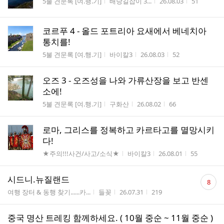
게시판명
작성자
작성시간
조회수
5불 견문록 [여.행.기]
배낭길잡이 3...
26.08.03
51
코르푸 4 - 올드 포트리아 요새에서 베네치아
통치를!
게시판명
작성자
작성시간
조회수
5불 견문록 [여.행.기]
바이칼3
26.08.03
52
오즈 3 - 오즈성을 나와 가류산장을 보고 반센
소에!
게시판명
작성자
작성시간
조회수
5불 견문록 [여.행.기]
구화산
26.08.02
66
로마, 그리스를 정복하고 카르타고를 멸망시키
다!
게시판명
작성자
작성시간
조회수
★주의!!!사건/사고/소식★
바이칼3
26.08.01
55
댓
시드니.뉴질랜드
8
글
게시판명
작성자
작성시간
조회수
여행 장터 & 동행 찾기......카...
들꽂
26.07.31
219
수
중국 명산 트레킹 함께하세요. ( 10월 중순 ~ 11월 중순 )