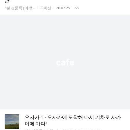
관!
게시판명
작성자
작성시간
조회수
5불 견문록 [여.행...
구화산
26.07.25
65
오사카 1 - 오사카에 도착해 다시 기차로 사카
이에 가다!