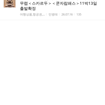
무렵＜스카르두＞＜쿤자랍패스＞11박13일
출발확정
게시판명
작성자
작성시간
조회수
여행상품,항공권,...
민병태
26.07.16
135
프랑스 생말로5 - 디나르 해변 산책로를 걸어
선착장에!
게시판명
작성자
작성시간
조회수
5불 견문록 [여.행...
구화산
26.07.16
83
7월5일 돌로미테 트레킹팀 사쏘 산장에서...
게시판명
작성자
작성시간
조회수
5불 견문록 [여.행...
a010...
26.07.15
42
샤먼 11 - 구랑위에서 나와 샤먼대학과 난보타
샤 절에!
게시판명
작성자
작성시간
조회수
5불 견문록 [여.행...
바이칼3
26.07.15
58
나라17 - 아스카에서 나라시에 도착해 시내를
구경하다!
게시판명
작성자
작성시간
조회수
5불 견문록 [여.행...
바이칼3
26.07.14
68