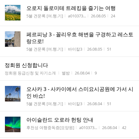
오로지 돌로미테 트레킹을 즐기는 여행
게시판명
작성자
작성시간
조회수
5불 견문록 [여.행.기]
a010373...
26.08.05
24
페르피낭 3 - 꼴리우흐 해변을 구경하고 레스토
랑으로!
게시판명
작성자
작성시간
조회수
5불 견문록 [여.행.기]
바이칼3
26.08.05
51
정회원 신청합니다
게시판명
작성자
작성시간
조회수
정회원 등급신청 및 자기소개
별밤
26.08.04
9
오사카 3 - 사카이에서 스미요시공원에 가서 시
인 바쇼!
게시판명
작성자
작성시간
조회수
5불 견문록 [여.행.기]
바이칼3
26.08.04
51
아이슬란드 오로라 헌팅 안내
게시판명
작성자
작성시간
조회수
후천성 여행중독증[요양원]
a010373...
26.08.04
42