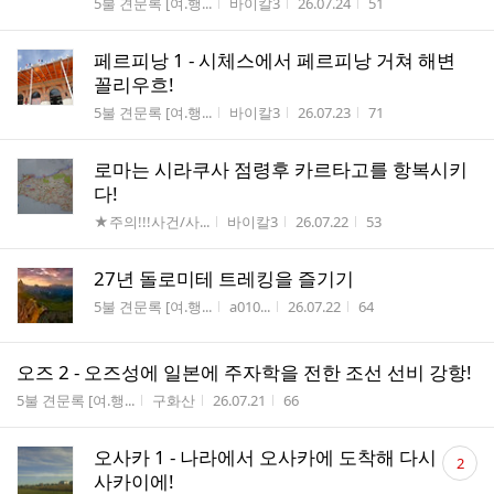
게시판명
작성자
작성시간
조회수
5불 견문록 [여.행...
바이칼3
26.07.24
51
페르피낭 1 - 시체스에서 페르피낭 거쳐 해변
꼴리우흐!
게시판명
작성자
작성시간
조회수
5불 견문록 [여.행...
바이칼3
26.07.23
71
로마는 시라쿠사 점령후 카르타고를 항복시키
다!
게시판명
작성자
작성시간
조회수
★주의!!!사건/사...
바이칼3
26.07.22
53
27년 돌로미테 트레킹을 즐기기
게시판명
작성자
작성시간
조회수
5불 견문록 [여.행...
a010...
26.07.22
64
오즈 2 - 오즈성에 일본에 주자학을 전한 조선 선비 강항!
게시판명
작성자
작성시간
조회수
5불 견문록 [여.행...
구화산
26.07.21
66
댓
오사카 1 - 나라에서 오사카에 도착해 다시
2
글
사카이에!