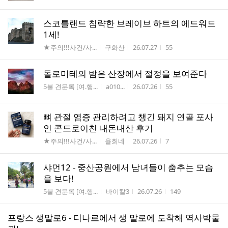
스코틀랜드 침략한 브레이브 하트의 에드워드
1세!
게시판명
작성자
작성시간
조회수
★주의!!!사건/사...
구화산
26.07.27
55
돌로미테의 밤은 산장에서 절정을 보여준다
게시판명
작성자
작성시간
조회수
5불 견문록 [여.행...
a010...
26.07.26
55
뼈 관절 염증 관리하려고 챙긴 돼지 연골 포사
인 콘드로이친 내돈내산 후기
게시판명
작성자
작성시간
조회수
★주의!!!사건/사...
율희네
26.07.26
7
샤먼12 - 중산공원에서 남녀들이 춤추는 모습
을 보다!
게시판명
작성자
작성시간
조회수
5불 견문록 [여.행...
바이칼3
26.07.26
149
프랑스 생말로6 - 디나르에서 생 말로에 도착해 역사박물