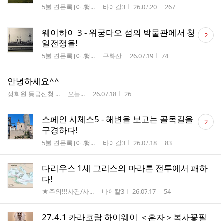
수
게시판명
작성자
작성시간
조회수
5불 견문록 [여.행...
바이칼3
26.07.20
267
댓
웨이하이 3 - 위궁다오 섬의 박물관에서 청
2
글
일전쟁을!
수
게시판명
작성자
작성시간
조회수
5불 견문록 [여.행...
구화산
26.07.19
74
안녕하세요^^
게시판명
작성자
작성시간
조회수
정회원 등급신청 ...
오늘...
26.07.18
26
댓
스페인 시체스5 - 해변을 보고는 골목길을
2
글
구경하다!
수
게시판명
작성자
작성시간
조회수
5불 견문록 [여.행...
바이칼3
26.07.18
83
다리우스 1세 그리스의 마라톤 전투에서 패하
다!
게시판명
작성자
작성시간
조회수
★주의!!!사건/사...
바이칼3
26.07.17
54
27.4.1 카라코람 하이웨이 ＜훈자＞복사꽃필