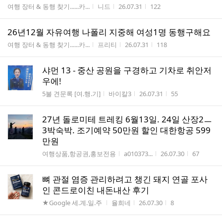
게시판명
작성자
작성시간
조회수
여행 장터 & 동행 찾기......카...
니드
26.07.31
122
26년12월 자유여행 나폴리 지중해 여성1명 동행구해요
게시판명
작성자
작성시간
조회수
여행 장터 & 동행 찾기......카...
프리티
26.07.31
118
샤먼 13 - 중산 공원을 구경하고 기차로 취안저
우에!
게시판명
작성자
작성시간
조회수
5불 견문록 [여.행.기]
바이칼3
26.07.31
55
27년 돌로미테 트레킹 6월13일. 24일 산장2ㅡ
3박숙박. 조기예약 50만원 할인 대한항공 599
만원
게시판명
작성자
작성시간
조회수
여행상품,항공권,홍보전용
a010373...
26.07.30
67
뼈 관절 염증 관리하려고 챙긴 돼지 연골 포사
인 콘드로이친 내돈내산 후기
게시판명
작성자
작성시간
조회수
★Google 세.계.일.주
율희네
26.07.30
8