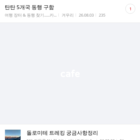
댓
탄탄 5개국 동행 구함
1
글
게시판명
작성자
작성시간
조회수
여행 장터 & 동행 찾기......카...
겨우리
26.08.03
235
수
돌로미테 트레킹 궁금사항정리