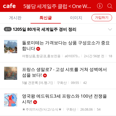
cafe
5불당 세계일주 클럽 < One World Travel Maker >
카
개
페
별
개
정
카
게시판
최신글
이미지
가입하기
보
별
페
전
전
보
검
1205일 80개국 세계일주 경비 정리
공지
카
공지목록 펼치기/접기
체
기
색
체
페
글
글
돌로미테는 가격보다는 상품 구성요소가 중요
리
메
합니다
스
뉴
게시판명
작성자
작성시간
조회
여행상품,항공권,홍보전용
a010373...
2시간 56분 전
18
트
프랑스 생말로7 - 고성 샤토를 거쳐 성벽에서
섬을 보다!
게시판명
작성자
작성시간
조회수
5불 견문록 [여.행.기]
구화산
09:55
42
영국왕 에드워드3세 프랑스와 100년 전쟁을
시작​!
게시판명
작성자
작성시간
조회수
★주의!!!사건/사고/소식★
구화산
26.08.06
54