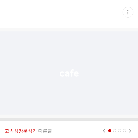
현
재
게
시
글
추
가
기
능
열
기
고속성장분석기
다른글
현재페이지 1
2
3
4