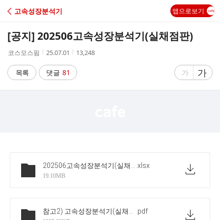
C
고속성장분석기
앱으로보기
A
[공지] 202506고속성장분석기(실채점판)
F
작
작
조
코스모스핌
25.07.01
13,248
성
성
회
E
자
시
수
글
가
글
목록
댓글
81
가
간
자
자
크
크
기
기
크
작
게
게
202506고속성장분석기(실채점)20250701
.xlsx
19.10MB
참고2) 고속성장분석기(실채점판)사용방법
.pdf