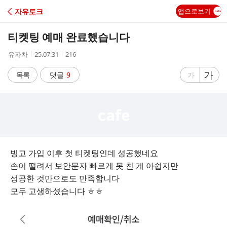
C
자유토크
앱으로보기
A
티켓팅 예매 완료했습니다
F
작
작
조
유자차
25.07.31
216
성
성
회
E
자
시
수
글
가
글
목록
댓글
9
가
간
자
자
크
크
기
기
크
작
게
게
빙고 가입 이후 첫 티켓팅인데 성공했네요
손이 떨려서 보안문자 빠르게 못 친 게 아쉽지만
성공한 것만으로도 만족합니다
모두 고생하셨습니다 ㅎㅎ