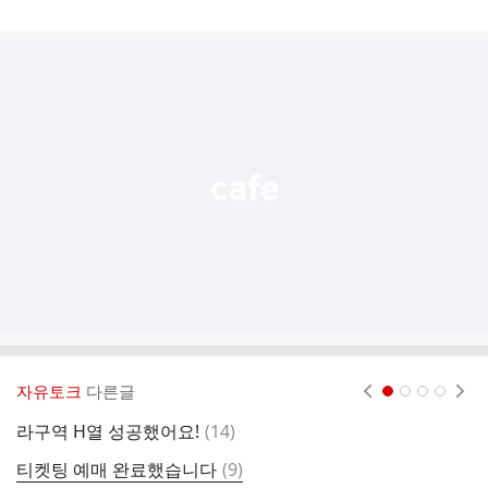
게
시
글
추
가
기
능
열
기
자유토크
다른글
현재페이지 1
2
3
4
댓
라구역 H열 성공했어요!
(
14
)
안
글
댓
티켓팅 예매 완료했습니다
(
9
)
일