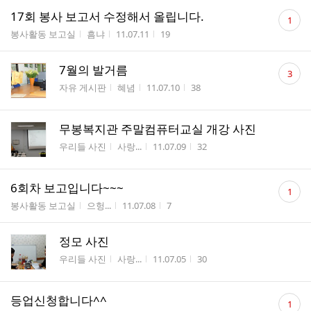
댓
17회 봉사 보고서 수정해서 올립니다.
1
글
게시판명
작성자
작성시간
조회수
봉사활동 보고실
흠냐
11.07.11
19
수
댓
7월의 발거름
3
글
게시판명
작성자
작성시간
조회수
자유 게시판
혜념
11.07.10
38
수
무봉복지관 주말컴퓨터교실 개강 사진
게시판명
작성자
작성시간
조회수
우리들 사진
사랑...
11.07.09
32
댓
6회차 보고입니다~~~
1
글
게시판명
작성자
작성시간
조회수
봉사활동 보고실
으헝...
11.07.08
7
수
정모 사진
게시판명
작성자
작성시간
조회수
우리들 사진
사랑...
11.07.05
30
댓
등업신청합니다^^
1
글