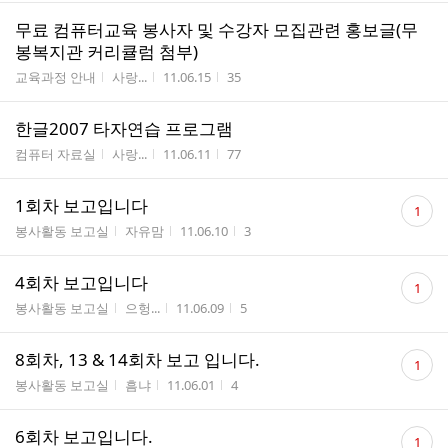
무료 컴퓨터교육 봉사자 및 수강자 모집관련 홍보글(무
봉복지관 커리큘럼 첨부)
게시판명
작성자
작성시간
조회수
교육과정 안내
사랑...
11.06.15
35
한글2007 타자연습 프로그램
게시판명
작성자
작성시간
조회수
컴퓨터 자료실
사랑...
11.06.11
77
댓
1회차 보고입니다
1
글
게시판명
작성자
작성시간
조회수
봉사활동 보고실
자유맘
11.06.10
3
수
댓
4회차 보고입니다
1
글
게시판명
작성자
작성시간
조회수
봉사활동 보고실
으헝...
11.06.09
5
수
댓
8회차, 13 & 14회차 보고 입니다.
1
글
게시판명
작성자
작성시간
조회수
봉사활동 보고실
흠냐
11.06.01
4
수
댓
6회차 보고입니다.
1