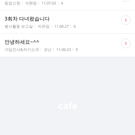
게시판명
작성자
작성시간
조회수
등업신청
석현랑
11.07.03
4
수
댓
3회차 다녀왔습니다
1
글
게시판명
작성자
작성시간
조회수
봉사활동 보고실
자유맘
11.06.27
8
수
댓
안녕하세요~^^
1
글
게시판명
작성자
작성시간
조회수
가입인사&자기소개
코난
11.06.23
9
수