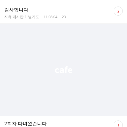
댓
감사합니다
2
글
게시판명
작성자
작성시간
조회수
자유 게시판
별기도
11.08.04
23
수
댓
2회차 다녀왔습니다
1