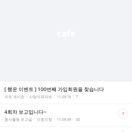
[ 행운 이벤트 ] 100번째 가입회원을 찾습니다
게시판명
작성자
작성시간
조회수
자유 게시판
사랑의큐피트
11.09.16
7
댓
4회차 보고입니다~
1
글
게시판명
작성자
작성시간
조회수
봉사활동 보고실
으헝으헝
11.09.09
30
수