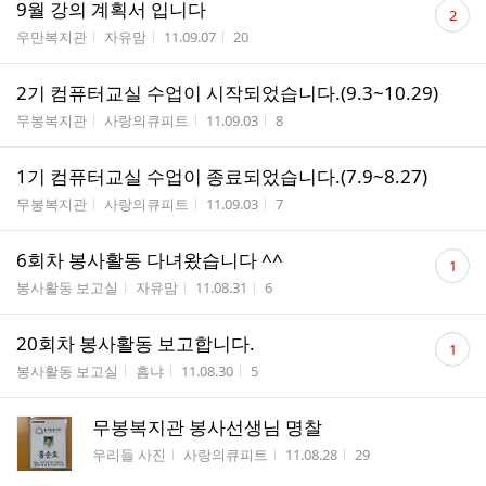
댓
9월 강의 계획서 입니다
2
글
게시판명
작성자
작성시간
조회수
우만복지관
자유맘
11.09.07
20
수
2기 컴퓨터교실 수업이 시작되었습니다.(9.3~10.29)
게시판명
작성자
작성시간
조회수
무봉복지관
사랑의큐피트
11.09.03
8
1기 컴퓨터교실 수업이 종료되었습니다.(7.9~8.27)
게시판명
작성자
작성시간
조회수
무봉복지관
사랑의큐피트
11.09.03
7
댓
6회차 봉사활동 다녀왔습니다 ^^
1
글
게시판명
작성자
작성시간
조회수
봉사활동 보고실
자유맘
11.08.31
6
수
댓
20회차 봉사활동 보고합니다.
1
글
게시판명
작성자
작성시간
조회수
봉사활동 보고실
흠냐
11.08.30
5
수
무봉복지관 봉사선생님 명찰
게시판명
작성자
작성시간
조회수
우리들 사진
사랑의큐피트
11.08.28
29