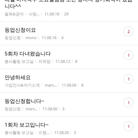
니다^^
게시판명
작성자
작성시간
조회수
필독&공지
사랑...
11.08.18
29
댓
등업신청이요
2
글
게시판명
작성자
작성시간
조회수
등업신청
mono
11.08.18
4
수
댓
5회차 다녀왔습니다
1
글
게시판명
작성자
작성시간
조회수
봉사활동 보고실
자유맘
11.08.12
8
수
댓
안녕하세요
1
글
게시판명
작성자
작성시간
조회수
가입인사&자기소개
mars...
11.08.06
8
수
댓
등업신청합니다~
1
글
게시판명
작성자
작성시간
조회수
등업신청
mars...
11.08.06
3
수
댓
1회차 보고입니다~
1
글
게시판명
작성자
작성시간
조회수
봉사활동 보고실
으헝...
11.08.05
5
수