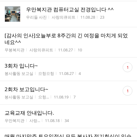
우만복지관 컴퓨터교실 전경입니다 ^^
게시판명
작성자
작성시간
조회수
우리들 사진
사랑의큐피트
11.08.28
23
[감사의 인사]오늘부로 8주간의 긴 여정을 마치게 되었
네요^^
게시판명
작성자
작성시간
조회수
무봉복지관
사랑의큐피트
11.08.27
10
댓
3회차 입니다~
1
글
게시판명
작성자
작성시간
조회수
봉사활동 보고실
으헝으헝
11.08.27
4
수
댓
2회차 보고입니다~
1
글
게시판명
작성자
작성시간
조회수
봉사활동 보고실
으헝...
11.08.19
7
수
교육교재 안내입니다.
게시판명
작성자
작성시간
조회수
우만복지관
사랑...
11.08.18
34
매월 마지막주 토요일점심 모든 봉사자 정기회식이 있습