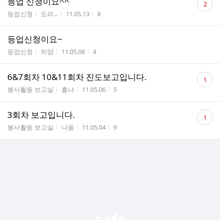
등업 신청이요^^
2
글
게시판명
작성자
작성시간
조회수
등업신청
도라...
11.05.13
8
수
등업신청이요~
게시판명
작성자
작성시간
조회수
등업신청
히얌
11.05.08
4
댓
6&7회차 10&11회차 진도보고입니다.
1
글
게시판명
작성자
작성시간
조회수
봉사활동 보고실
흠냐
11.05.06
5
수
댓
3회차 보고입니다.
1
글
게시판명
작성자
작성시간
조회수
봉사활동 보고실
나움
11.05.04
9
수