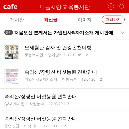
cafe
나눔사랑 교육봉사단
카
개
페
별
개
정
카
게시판
최신글
이미지
가입하기
보
별
페
전
전
보
검
처음오신 분께서는 가입인사&자기소개 게시판에 가셔서 꼭 자기소개를 올려주시기 바랍니다.^^
공지
카
공지목록 펼치기/접기
체
기
색
체
페
글
글
모세혈관 검사 및 건강온천여행
리
메
게시판명
작성자
작성시간
조회수
무봉복지관
댕기낭자
12.12.16
2
스
뉴
트
속리산/장령산 버섯농원 견학안내
게시판명
작성자
작성시간
조회수
가입인사&자기소개
착한농부
12.04.20
2
속리산/장령산 버섯농원 견학안내
게시판명
작성자
작성시간
조회수
Q&A 게시판
착한농부
12.03.29
3
속리산/장령산 버섯농원 견학안내
게시판명
작성자
작성시간
조회수
등업신청
버섯아이
12.03.11
12