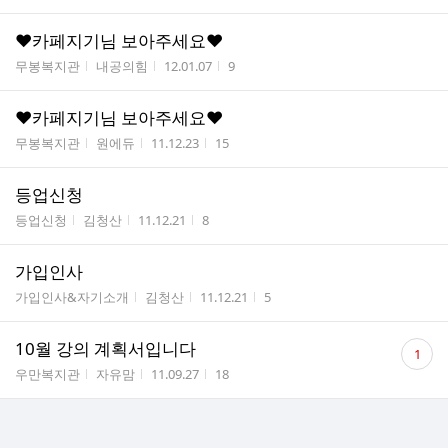
♥카페지기님 보아주세요♥
게시판명
작성자
작성시간
조회수
무봉복지관
내공의힘
12.01.07
9
♥카페지기님 보아주세요♥
게시판명
작성자
작성시간
조회수
무봉복지관
원에듀
11.12.23
15
등업신청
게시판명
작성자
작성시간
조회수
등업신청
김청산
11.12.21
8
가입인사
게시판명
작성자
작성시간
조회수
가입인사&자기소개
김청산
11.12.21
5
댓
10월 강의 계획서입니다
1
글
게시판명
작성자
작성시간
조회수
우만복지관
자유맘
11.09.27
18
수