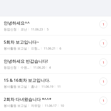
댓
안녕하세요^^
1
글
게시판명
작성자
작성시간
조회수
등업신청
코난
11.06.23
5
수
댓
5회차 보고입니다~
1
글
게시판명
작성자
작성시간
조회수
봉사활동 보고실
으헝...
11.06.21
6
수
댓
안녕하세요 반갑습니다!
1
글
게시판명
작성자
작성시간
조회수
등업신청
수원...
11.06.20
4
수
댓
15 & 16회차 보고입니다.
1
글
게시판명
작성자
작성시간
조회수
봉사활동 보고실
흠냐
11.06.19
11
수
댓
2회차 다녀왔습니다 *^^*
1
글
게시판명
작성자
작성시간
조회수
봉사활동 보고실
자유맘
11.06.17
10
수