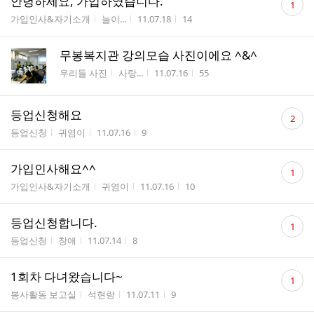
안녕하세요, 가입하였습니다.
1
글
게시판명
작성자
작성시간
조회수
가입인사&자기소개
늘이...
11.07.18
14
수
무봉복지관 강의모습 사진이에요 ^&^
게시판명
작성자
작성시간
조회수
우리들 사진
사랑...
11.07.16
55
댓
등업신청해요
2
글
게시판명
작성자
작성시간
조회수
등업신청
귀염이
11.07.16
9
수
댓
가입인사해요^^
1
글
게시판명
작성자
작성시간
조회수
가입인사&자기소개
귀염이
11.07.16
10
수
댓
등업신청합니다.
1
글
게시판명
작성자
작성시간
조회수
등업신청
창애
11.07.14
8
수
댓
1회차 다녀왔습니다~
1
글
게시판명
작성자
작성시간
조회수
봉사활동 보고실
석현랑
11.07.11
9
수