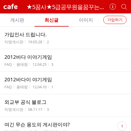
cafe
★5꿈사★5급공무원을꿈꾸는사람들
카
개
페
별
개
정
카
게시판
최신글
이미지
가입하기
보
별
페
전
전
보
검
가입인사 드립니다.
카
체
기
색
체
게시판명
작성시간
조회수
익명게시판
19.05.28
2
페
글
글
리
메
2012바다 이야기게임
스
뉴
게시판명
작성자
작성시간
조회수
트
FAQ
용태랑
12.04.25
3
2012바다이 야기게임
게시판명
작성자
작성시간
조회수
FAQ
용태랑
12.04.10
1
외교부 공식 블로그
게시판명
작성시간
조회수
익명게시판
08.11.17
3
댓
여긴 무슨 용도의 게시판이야?
1
글