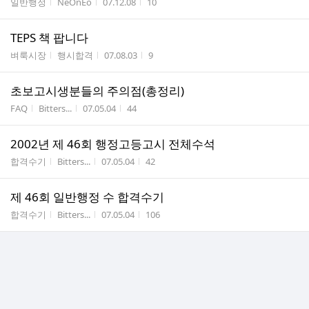
게시판명
작성자
작성시간
조회수
일반행정
NeOnEo
07.12.08
10
수
TEPS 책 팝니다
게시판명
작성자
작성시간
조회수
벼룩시장
행시합격
07.08.03
9
초보고시생분들의 주의점(총정리)
게시판명
작성자
작성시간
조회수
FAQ
Bitters...
07.05.04
44
2002년 제 46회 행정고등고시 전체수석
게시판명
작성자
작성시간
조회수
합격수기
Bitters...
07.05.04
42
제 46회 일반행정 수 합격수기
게시판명
작성자
작성시간
조회수
합격수기
Bitters...
07.05.04
106