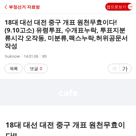
C
부정선거 자료방
앱으로보기
A
18대 대선 대전 중구 개표 원천무효이다!
F
(9.10고소) 유령투표, 수개표누락, 투표지분
류시각 오작동, 미분류,팩스누락,허위공문서
E
작성
작
작
조
huknow
14.01.06
89
성
성
회
자
시
수
글
가
글
목록
댓글
0
가
간
자
자
크
크
기
기
크
작
게
게
18대 대선 대전 중구 개표 원천무효이
다!!