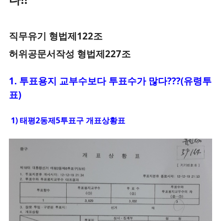
직무유기 형법제122조
허위공문서작성 형법제227조
1.
투표
용지 교부수보다 투표수가 많다???(유령투
표)
1) 태평2동제5투표구 개표상황표