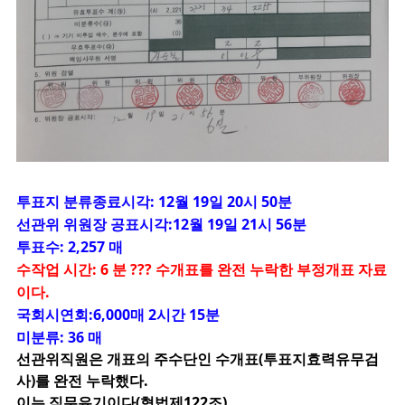
투표지 분류종료시각: 12월 19일 20시 50분
선관위 위원장 공표시각:12월 19일 21시 56분
투표수: 2,257 매
수작업 시간: 6 분 ??? 수개표를 완전 누락한 부정개표 자료
이다.
국회시연회:6,000매 2시간 15분
미분류: 36 매
선관위직원은 개표의 주수단인 수개표(투표지효력유무검
사)를 완전 누락했다.
이는 직무유기이다(형법제122조)