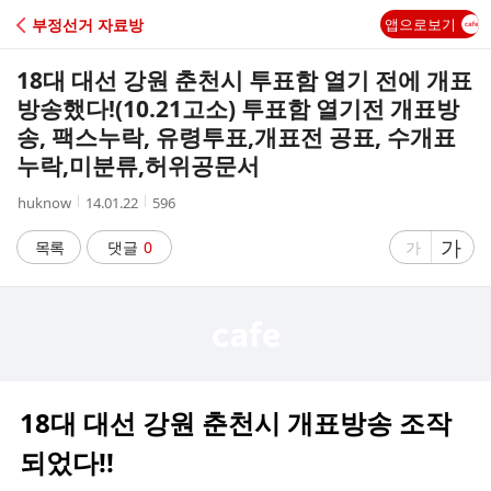
C
부정선거 자료방
앱으로보기
A
18대 대선 강원 춘천시 투표함 열기 전에 개표
F
방송했다!(10.21고소) 투표함 열기전 개표방
송, 팩스누락, 유령투표,개표전 공표, 수개표
E
누락,미분류,허위공문서
작
작
조
huknow
14.01.22
596
성
성
회
자
시
수
글
가
글
목록
댓글
0
가
간
자
자
크
크
기
기
크
작
게
게
18대 대선 강원 춘천시 개표방송 조작
되었다!!