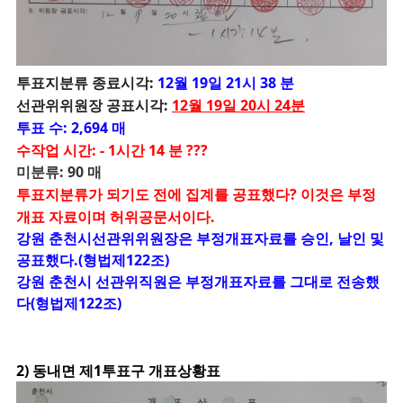
투
표지분류 종료시각:
12월 19일 21시 38 분
선관위위원장 공표시각:
12월 19일 20시 24분
투표 수: 2,694 매
수작업 시간: - 1시간 14 분 ???
미분류: 90 매
투표지분류가 되기도 전에 집계를 공표했다? 이것은 부정
개표 자료이며 허위공문서이다.
강원 춘천시선관위위원장은 부정개표자료를 승인, 날인 및
공표했다.(형법제122조)
강원 춘천시 선관위직원은 부정개표자료를 그대로 전송했
다(형법제122조)
2) 동내면 제1투표구 개표상황표