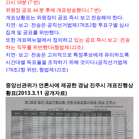
21시 18분 (7 번)
위원장 공표 44 분 후에 개표방송했다.( 7 번)
개표상황표는 위원장이 공표 즉시 보고 전송해야 한다.
지연· 보고· 전송은 공직선거법제178조2항 투표구별 심사
집계 및 공표를 위반했다.
또한 개표메뉴얼에서 정의하고
있는 공표 즉시 보고· 전송
하는 직무를 위반했다(형법제122조)
지연· 보고· 전송은 고의적으로 특정후보에게 유리하도록
시간대별 득표율을 조작하기 위해 것이다.(공직선거법제
178조2항 위반, 형법제122조)
중앙선관위가 언론사에 제공한 경남 진주시 개표진행상
황표(2013.3.11 공개자료)