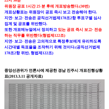
22시 38분
위원장 공표 1시간 25 분 후에 개표방송했다.(30번)
개표상황표는 위원장이 공표 즉시 보고 전송해야 한다.
지연· 보고· 전송은 공직선거법제178조2항 투표구별 심사
집계 및 공표를 위반했다.
또한 개표메뉴얼에서 정의하고
있는 공표 즉시 보고· 전송
하는 직무를 위반했다(형법제122조)
지연· 보고· 전송은 고의적으로 특정후보에게 유리하도록
시간대별 득표율을 조작하기 위해 것이다.(공직선거법제
178조2항 위반, 형법제122조)
중앙선관위가 언론사에 제공한 경남 진주시 개표진행상황
표(2013.3.11 공개자료)