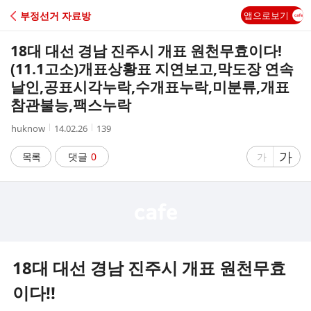
C
부정선거 자료방
앱으로보기
A
18대 대선 경남 진주시 개표 원천무효이다!
F
(11.1고소)개표상황표 지연보고,막도장 연속
날인,공표시각누락,수개표누락,미분류,개표
E
참관불능,팩스누락
작
작
조
huknow
14.02.26
139
성
성
회
자
시
수
글
가
글
목록
댓글
0
가
간
자
자
크
크
기
기
크
작
게
게
18대 대선 경남 진주시 개표 원천무효
이다!!