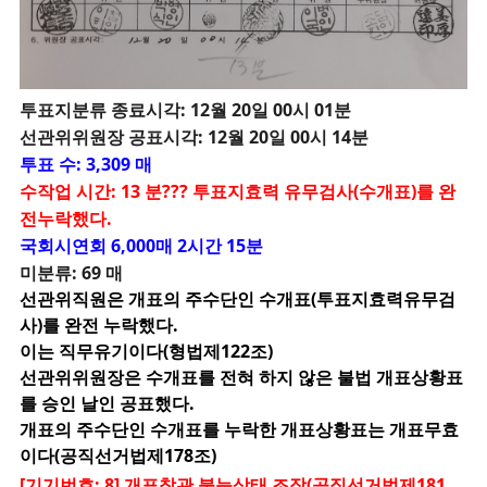
투
표지분류 종료시각: 12월 20일 00시 01분
선관위위원장 공표시각: 12월 20일 00시 14분
투표 수: 3,309 매
수작업 시간: 13 분??? 투표지효력 유무검사(수개표)를 완
전누락했다.
국회시연회 6,000매 2시간 15분
미분류: 69 매
선관위직원은 개표의 주수단인 수개표(투표지효력유무검
사)를 완전 누락했다.
이는 직무유기이다(형법제122조)
선관위위원장은 수개표를 전혀 하지 않은 불법 개표상황표
를 승인 날인 공표했다.
개표의 주수단인 수개표를 누락한 개표상황표는 개표무효
이다(공직선거법제178조)
[기기번호: 8] 개표참관 불능상태 조장(공직선거법제181