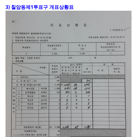
3) 칠암동제1투표구 개표상황표