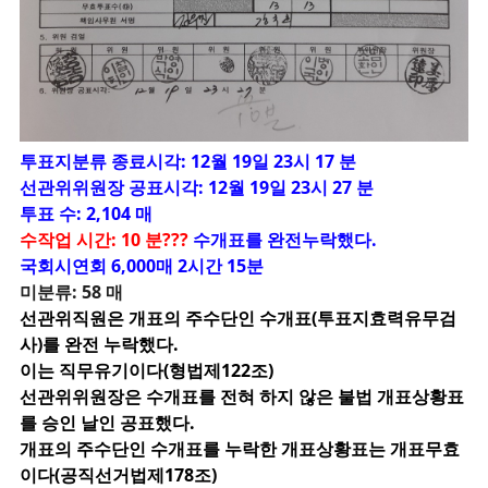
투
표지분류 종료시각: 12월 19일 23시 17 분
선관위위원장 공표시각: 12월 19일 23시 27 분
투표 수: 2,104 매
수작업 시간: 10 분???
수개표를 완전누락했다.
국회시연회 6,000매 2시간 15분
미분류: 58 매
선관위직원은 개표의 주수단인 수개표(투표지효력유무검
사)를 완전 누락했다.
이는 직무유기이다(형법제122조)
선관위위원장은 수개표를 전혀 하지 않은 불법 개표상황표
를 승인 날인 공표했다.
개표의 주수단인 수개표를 누락한 개표상황표는 개표무효
이다(공직선거법제178조)