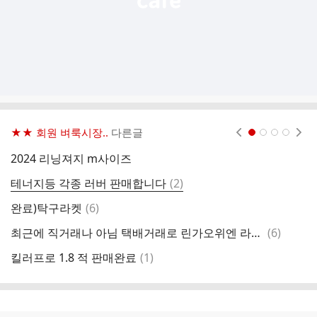
★★ 회원 벼룩시장..
다른글
현재페이지 1
2
3
4
2024 리닝져지 m사이즈
미
댓
테너지등 각종 러버 판매합니다
(
2
)
시
글
댓
완료)탁구라켓
(
6
)
글
댓
최근에 직거래나 아님 택배거래로 린가오위엔 라켓을 구매하신분 있을까요
(
6
)
로
글
댓
킬러프로 1.8 적 판매완료
(
1
)
"
글