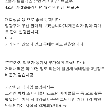
3.줄라 트로닉스 cmd 적색 한장 -택포4만
4.스티가 dna플래티넘 m 적색 한장 -택포5만
대회상품 용 으로 좋을듯 합니다
일괄구매 우선 판매해 보겠습니다(각개문의가 많아 각개
로 판매 변경합니다)
이ㅇ
거래내역 많으니 믿고 구매하셔도 괜찮습니다
***한가지 착오가 생겨서 부가설면 드립니다 ㅎ
거래내역은 약 60건 정도 되는데 일년새 닉네임을 3번정도
바꾼것 같습니닿
가장최근 닉네임 보검복지부
그전엔.벅차 또 마이클이조르던 마이클졸든 등 으로 활동
했었는데 이게 닉네임을 바꾸면 그닉네임 거래내역 밖엔
안보인다는 사실을 알게되었네요 ㅠ