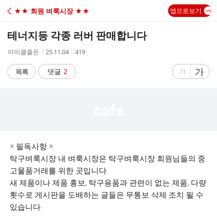
C
★★ 회원 벼룩시장 ★★
앱으로보기
A
테너지등 각종 러버 판매합니다
F
작
작
조
마이클졸든
25.11.04
419
성
성
회
E
자
시
수
글
가
글
목록
댓글
2
가
간
자
자
크
크
기
기
크
작
게
게
※ 필독사항 ※
탁구벼룩시장 내 벼룩시장은 탁구벼룩시장 회원님들의 중
고물품거래를 위한 곳입니다.
새 제품이나 제품 홍보, 탁구용품과 관련이 없는 제품, 다량
횟수로 게시판을 도배하는 글들은 무통보 삭제 조치 될 수
있습니다.