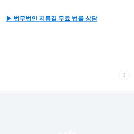
▶ 법무법인 지름길
무료 법률 상담
현
재
게
시
글
추
가
기
능
열
기