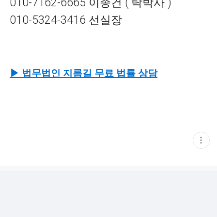
010-7162-6665 이종건 ( 탁박사 )
010-5324-3416 선실장
▶ 법무법인 지름길
무료 법률 상담
현
재
게
시
글
추
가
기
능
열
기