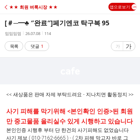
C
★★ 회원 벼룩시장 ★★
앱으로보기
A
[＃─━♣ ″완료″]
페기엔코 탁구복 95
F
작
작
조
밈밈밈멈
26.07.08
114
성
성
회
E
자
시
수
글
가
글
목록
댓글
1
가
간
자
자
크
크
기
기
크
작
게
게
<< 새상품은 판매 자제 부탁드려요 - 지나치면 활동정지 >>
사기 피해를 막기위해 <본인확인 인증>된 회원
만 중고물품 올리실수 있게 시행하고 있습니다
본인인증 시행후 부터 단 한건의 사기피해도 없었습니다
사기 제보 ( 010-7162-6665 ) - ( 2차 피해 막고자 바로 그