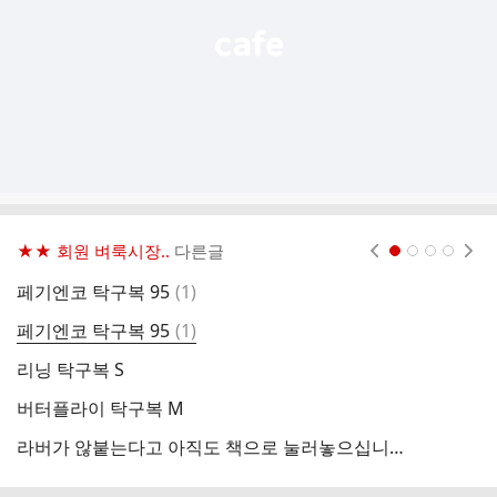
★★ 회원 벼룩시장..
다른글
현재페이지 1
2
3
4
댓
페기엔코 탁구복 95
(
1
)
D
글
댓
페기엔코 탁구복 95
(
1
)
비
글
리닝 탁구복 S
W
버터플라이 탁구복 M
사
라버가 않붙는다고 아직도 책으로 눌러놓으십니까? 완벽해결해드려요
파