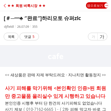
C
★★ 회원 벼룩시장 ★★
앱으로보기
A
[＃─━♣ ″완료″]
하리모토 슈퍼zlc
F
작
작
조
djfleldl
26.07.09
355
성
성
회
E
자
시
수
글
가
글
목록
댓글
5
가
간
자
자
크
크
기
기
크
작
게
게
<< 새상품은 판매 자제 부탁드려요 - 지나치면 활동정지 >>
사기 피해를 막기위해 <본인확인 인증>된 회원
만 중고물품 올리실수 있게 시행하고 있습니다
본인인증 시행후 부터 단 한건의 사기피해도 없었습니다
사기 제보 ( 010-7162-6665 ) - ( 2차 피해 막고자 바로 그