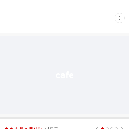
현
재
게
시
글
추
가
기
능
열
기
★★ 회원 벼룩시장..
다른글
현재페이지 1
2
3
4