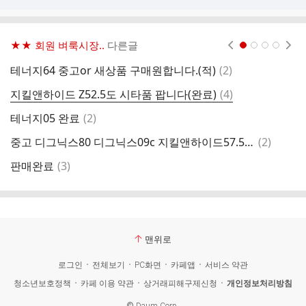
★★ 회원 벼룩시장..
다른글
현재페이지 1
2
3
4
댓
테너지64 중고or 새상품 구매원합니다.(적)
(
2
)
글
댓
지킬앤하이드 Z52.5도 시타품 팝니다(완료)
(
4
)
[
글
댓
테너지05 완료
(
2
)
글
댓
중고 디그닉스80 디그닉스09c 지킬앤하이드57.5 팝니다
(
2
)
자
글
댓
판매완료
(
3
)
코
글
맨위로
로그인
전체보기
PC화면
카페앱
서비스 약관
청소년보호정책
카페 이용 약관
상거래피해구제신청
개인정보처리방침