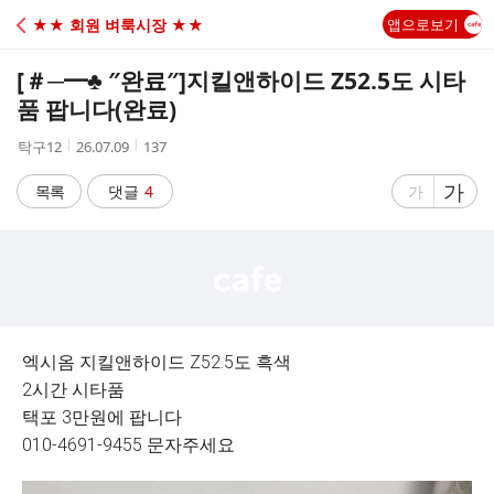
C
★★ 회원 벼룩시장 ★★
앱으로보기
A
[＃─━♣ ″완료″]
지킬앤하이드 Z52.5도 시타
F
품 팝니다(완료)
작
작
조
탁구12
26.07.09
137
E
성
성
회
자
시
수
글
가
글
목록
댓글
4
가
간
자
자
크
크
기
기
크
작
게
게
엑시옴 지킬앤하이드 Z52.5도 흑색
2시간 시타품
택포 3만원에 팝니다
010-4691-9455 문자주세요