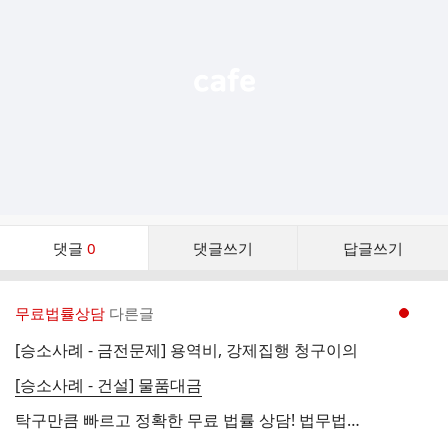
능
열
기
댓
댓글
0
댓글쓰기
답글쓰기
글
댓
글
무료법률상담
다른글
현재페이지 1
리
스
[승소사례 - 금전문제] 용역비, 강제집행 청구이의
트
[승소사례 - 건설] 물품대금
탁구만큼 빠르고 정확한 무료 법률 상담! 법무법인 지름길이 도와드립니다!