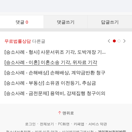
댓
댓글
0
댓글쓰기
답글쓰기
글
댓
글
무료법률상담
다른글
현재페이지 1
2
리
스
[승소사례 - 형사] 사문서위조 기각, 도박개장 기각, 도로교통법 위반 집행유예
[
트
[승소사례 - 이혼] 이혼소송 기각, 위자료 기각
[승소사례 - 손해배상] 손해배상, 계약금반환 청구
[승소사례 - 부동산] 소유권 이전등기, 추심금
[승소사례 - 금전문제] 용역비, 강제집행 청구이의
맨위로
로그인
전체보기
PC화면
카페앱
서비스 약관