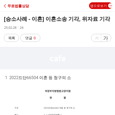
C
무료법률상담
앱으로보기
A
[승소사례 - 이혼] 이혼소송 기각, 위자료 기각
F
작
조
25.02.28
24
성
회
E
시
수
글
가
글
목록
댓글
0
가
간
자
자
크
크
기
기
크
작
게
게
1. 2022드단66504 이혼 등 청구의 소