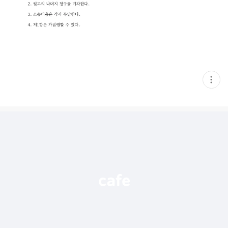
현
재
게
시
글
추
가
기
능
열
기