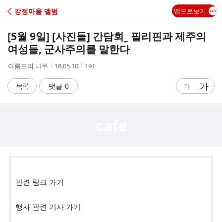
C
강정마을 앨범
앱으로보기
A
[5월 9일] [사진들] 간담회_ 필리핀과 제주의
F
여성들, 군사주의를 말한다
작
작
조
아름드리 나무
18.05.10
191
E
성
성
회
자
시
수
글
가
글
목록
댓글
0
가
간
자
자
크
크
기
기
크
작
게
게
관련 링크 가기
행사 관련 기사 가기