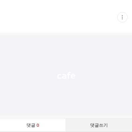
현
재
게
시
글
추
가
기
능
열
기
댓
댓글
0
댓글쓰기
글