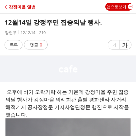
C
강정마을 앨범
앱으로보기
A
12월14일 강정주민 집중의날 행사.
F
작
작
조
장현우
12.12.14
210
성
성
회
E
자
시
수
글
가
글
목록
댓글
0
가
간
자
자
크
크
기
기
크
작
게
게
오후에 비가 오락가락 하는 가운데 강정마을 주민 집중
의날 행사가 강정마을 의례회관 출발 평화센타 사거리
해적기지 공사장정문 기지사업단정문 행진으로 시작을
했습니다.