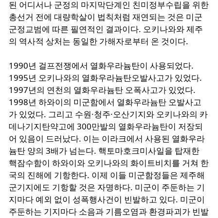
된
어디서나
군정의
마지막단계인
친미정부수립을
위한
총선거
전에
대량학살이
법칙처럼
재연되는
것은
미군
군정교범에
따른
필연적인
결과이다
.
오키나와와
제주
의
역사적
상처는
동일한
가해자로부터
온
것이다
.
1990
년
걸프전쟁에서
열화우라늄탄이
사용되었다
.
1995
년
오키나와의
열화우라늄탄오발사고가
있었다
.
1997
년의
연천의
열화우라늄탄
오폭사고가
있었다
.
1998
년
하와이의
미군함에서
열화우라늄탄
오발사고
가
있었다
.
그리고
수원
·
청주
·
오산기지와
오키나와의
카
데나기지탄약고에
300
만발의
열화우라늄탄이
저장되
어
있음이
드러났다
.
이는
이라크에서
사용된
열화우라
늄탄 양의
3
배가
넘는다
.
핵토마호크미사일을
탑재한
핵잠수함이
하와이와
오키나와의
화이트비치를
거쳐
한
국의
진해에
기항한다
.
이제
이들
미군함정들은
제주해
군기지에도
기항할
것은
자명하다
.
미군이
주둔하는
기
지마다
예외 없이
성폭행사건이
빈발하고
있다
.
미군이
주둔하는
기지마다
소음과
기름오염과
환경파괴가
빈발