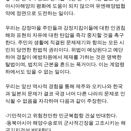
아시아해양의
평화에
도움이
되지
않으며
유엔해양법협
약에
정면으로
도전하는
일이다
.
우리는
강정마을
주민들과
강정지킴이들에
대한
인권침
해와
표현의
자유에
대한
탄압을
즉각
중지할
것을
촉구
한다
.
주민의
생활에
직결된
문제제기와
항의는
모든
시
민의
당연한
헌법적
권리이다
.
위법이
예상된다고
예단
하여
경찰이
예방차원에서
제재를
가하는
것은
명백한
탈법이며
,
법치의
근본을
흔드는
폭거이다
.
이는
계엄령
하에서도
있을
수
없는
일이다
.
우리는
앞선
역사적
경험을
통해
제주와
오키나와
한국
과
일본의
문제가
결코
국경
너머
다른
나라의
문제로
인
식될
수
없음을
자각하며
다음과
같이
주장한다
.
-
기만적이고
위험천만한
민군복합항
건설
반대한다
.
-
동북아시아
해양수송로의
군사적긴장을
고조시키는
해
군기지건설
반대한다
.