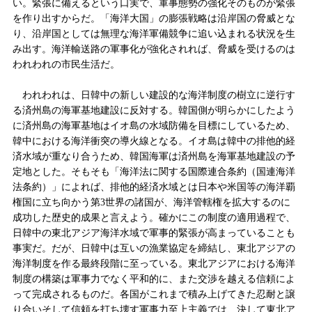
い。緊張に備えるという口実で、軍事態勢の強化そのものが緊張
を作り出すからだ。「海洋大国」の膨張戦略は沿岸国の脅威とな
り、沿岸国としては無理な海洋軍備競争に追い込まれる状況を生
み出す。海洋輸送路の軍事化が強化されれば、脅威を受けるのは
われわれの市民生活だ。
われわれは、日韓中の新しい建設的な海洋制度の樹立に逆行す
る済州島の海軍基地建設に反対する。韓国側が明らかにしたよう
に済州島の海軍基地はイオ島の水域防備を目標にしているため、
韓中における海洋
衝突
の導火線となる。イオ島は韓中の排他的経
済水域が重なり合うため、韓国海軍は済州島を海軍基地建設の予
定地とした。そもそも「海洋法に関する国際連合条約（国連海洋
法条約）」によれば、排他的経済水域とは日本や米国等の海洋覇
権国に立ち向かう第
3
世界の諸国が、海洋管轄権を拡大するのに
成功した歴史的成果と言えよう。確かにこの制度の適用過程で、
日韓中の東北アジア海洋水域で軍事的緊張が高まっていることも
事実だ。だが、日韓中は互いの漁業協定を締結し、東北アジアの
海洋制度を作る最終段階に至っている。東北アジアにおける海洋
制度の構築は軍事力でなく平和的に、また交渉を越える信頼によ
って完成されるものだ。各国がこれまで積み上げてきた忍耐と譲
り合いそして信頼を打ち壊す軍事力
至上主義
では、決して東北ア