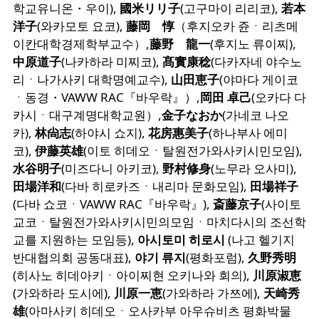
학교유니온・우이),
國米リリ子
(고구마이 리리코),
若本
洋子
(와카모토 요코),
藤岡 惇
（후지오카 쥰ㆍ리츠메
이칸대학경제학부교수）,
藤野 龍一
(후지노 류이찌),
中原道子
(나카하라 미찌코),
髙實康稔
(다카자네 야수노
리ㆍ나가사키 대학명예교수),
山田恵子
(야마다 게이코
ㆍ동경・VAWW RAC『바우락』）,
岡田 卓己
(오카다 다
카시ㆍ대구계명대학교원）,
金子なおか
(가네코 나오
카),
林尙志
(하야시 쇼지),
花房惠美子
(하나부사 에미
코),
伊藤英雄
(이토 히데오ㆍ탈원전가와사키시민모임),
水谷明子
(미즈다니 아키코),
野村修身
(노무라 오사미),
田場洋和
(다바 히로카즈ㆍ내리마 문화모임),
田場祥子
(다바 쇼코ㆍVAWW RAC『바우락』),
斎藤京子
(사이토
교코ㆍ탈원전가와사키시민의모임ㆍ마치다시의 조선학
교를 지원하는 모임등),
아시토미 히로시
(나고 헬기지
반대협의회 공동대표),
야기 류지
(평화포럼),
久野秀明
(히사노 히데아키ㆍ아이찌현 오키나와 회의),
川原淑恵
(가와하라 도시에),
川原一恵
(가와하라 가쯔에),
天崎秀
雄
(아마사키 히데오ㆍ오사카부 아우슈비츠 평화박물