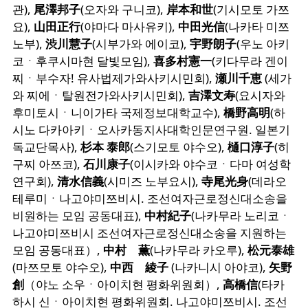
관),
尾澤邦子
(오자와 구니코),
岸本和世
(기시모토 가쯔
요),
山田正行
(야마다 마사유키),
中田光信
(나카타 미쯔
노부),
渋川慧子
(시부가와 에이코),
宇野朗子
(우노 아키
코ㆍ후쿠시마현 달빛모임),
喜多村憲一
(키다무라 겐이
찌ㆍ부수자! 유사법제가와사키시민회),
瀬川千恵
(세가
와 찌에ㆍ탈원전가와사키시민회),
吉澤文寿
(요시자와
후미토시ㆍ니이가타 국제정보대학교수),
橋野高明
(하
시노 다카아키ㆍ오사카동지사대학인문연구원. 일본기
독교단목사),
杉本 泰郎
(스기모토 야수오),
樋口淳子
(히
구찌 아쯔코),
石川康子
(이시카와 야수코ㆍ다마 여성학
연구회),
清水信義
(시미즈 노부요시),
寺尾光身
(데라오
테루미ㆍ나고야미쯔비시. 조선여자근로정신대소송을
비원하는 모임 공동대표),
中村紀子
(나카무라 노리코ㆍ
나고야미쯔비시 조선여자근로정신대소송을 지원하는
모임 공동대표）,
中村 薫
(나카무라 카오루),
松元泰雄
(마쯔모토 야수오),
中西 綾子
(나카니시 아야코),
矢野
創
（야노 소우ㆍ아이치현 평화위원회）,
高橋信
(타카
하시 신ㆍ아이치현 평화위원회. 나고야미쯔비시. 조선