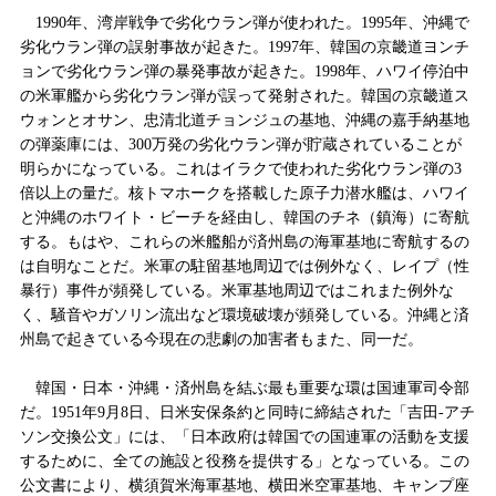
1990
年、湾岸戦争で劣化ウラン弾が使われた。
1995
年、沖縄で
劣化ウラン弾の
誤射
事故が起きた。
1997
年、韓国の京畿道ヨンチ
ョンで劣化ウラン弾の暴発事故が起きた。
1998
年、ハワイ停泊中
の米軍艦から劣化ウラン弾が誤って発射された。韓国の京畿道ス
ウォンとオサン、忠清北道チョンジュの基地、沖縄の
嘉手納基地
の弾薬庫
には、
300
万発の劣化ウラン弾が貯蔵されていることが
明らかになっている。これはイラクで使われた劣化ウラン弾の
3
倍以上の量だ。核トマホークを搭載した原子力潜水艦は、
ハワイ
と
沖縄のホワイト・ビーチを経由し、韓国のチネ
（鎮海）に
寄航
する。もはや、これらの米艦船が済州島の海軍基地に寄航するの
は自明なことだ。米軍の駐留基地周辺では例外なく、レイプ（性
暴行）事件が頻発している。米軍基地周辺ではこれまた例外な
く、騒音やガソリン流出など環境破壊が頻発している。沖縄と済
州島で起きている今現在の悲劇の加害者もまた、同一だ。
韓国・日本・沖縄・済州島を結ぶ最も重要な環は国連軍司令部
だ。
1951
年
9
月
8
日
、日米安保条約と同時に締結された「吉田‐アチ
ソン交換公文」には、「日本政府は韓国での国連軍の活動を支援
するために、全ての施設と役務を提供する」となっている。この
公文書により、横須賀米海軍基地、横田米空軍基地、キャンプ座