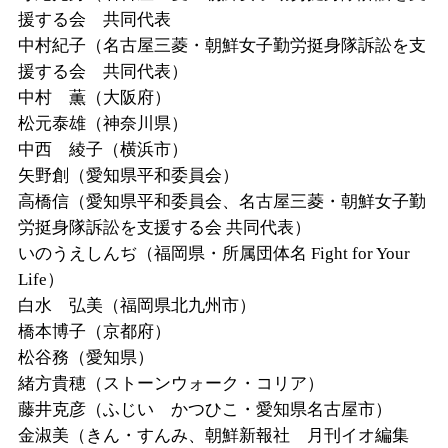
援する会 共同代表
中村紀子（名古屋三菱・朝鮮女子勤労挺身隊訴訟を支
援する会 共同代表）
中村 薫（大阪府）
松元泰雄（神奈川県）
中西 綾子（横浜市）
矢野創（愛知県平和委員会）
高橋信（愛知県平和委員会、名古屋三菱・朝鮮女子勤
労挺身隊訴訟を支援する会
共同代表）
いのうえしんぢ（福岡県・所属団体名
Fight for Your
Life
）
白水 弘美（福岡県北九州市）
橋本博子（京都府）
松谷務（愛知県）
緒方貴穂（ストーンウォーク・コリア）
藤井克彦（ふじい かつひこ・愛知県名古屋市）
金淑美（きん・すんみ、朝鮮新報社 月刊イオ編集