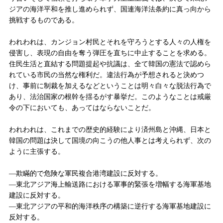
ジアの海洋平和を推し進められず、国連海洋法条約に真っ向から
挑戦するものである。
われわれは、カンジョン村民とそれを守ろうとする人々の人権を
侵害し、表現の自由を奪う弾圧を直ちに中止することを求める。
住民生活と直結する問題提起や抗議は、全て韓国の憲法で認めら
れている市民の当然な権利だ。違法行為が予想されると決めつ
け、事前に制裁を加えるなどということは明々白々な脱法行為で
あり、法治国家の根幹を揺るがす暴挙だ。このようなことは戒厳
令の下においても、あってはならないことだ。
われわれは、これまでの歴史的経験により済州島と沖縄、日本と
韓国の問題は決して国境の
向こうの他人事とは
考えられず、次の
ように主張する。
―欺瞞的で危険な軍民複合港湾建設に反対する。
―東北アジア海上輸送路における軍事的緊張を増幅する海軍基地
建設に反対する。
―東北アジアの平和的海洋秩序の構築に逆行する海軍基地建設に
反対する。