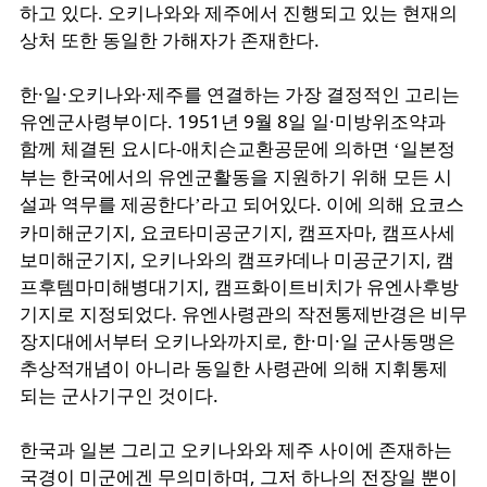
하고
있다
.
오키나와와
제주에서
진행되고
있는
현재의
상처
또한
동일한
가해자가
존재한다
.
한
·
일
·
오키나와
·
제주를
연결하는
가장
결정적인
고리는
유엔군사령부이다
. 1951
년
9
월
8
일
일
·
미방위조약과
함께
체결된
요시다-애치슨교환공문에
의하면
일본정
‘
부는
한국에서의
유엔군활동을
지원하기
위해
모든
시
설과
역무를
제공한다
라고
되어있다
.
이에
의해
요코스
’
카미해군기지
,
요코타미공군기지
,
캠프자마
,
캠프사세
보미해군기지
,
오키나와의
캠프카데나
미공군기지
,
캠
프후템마미해병대기지
,
캠프화이트비치가
유엔사후방
기지로
지정되었다
.
유엔사령관의
작전통제반경은
비무
장지대에서부터
오키나와까지로
,
한
·
미
·
일
군사동맹은
추상적개념이
아니라
동일한
사령관에
의해
지휘통제
되는
군사기구인
것이다
.
한국과
일본
그리고
오키나와와
제주 사이에
존재하는
국경이
미군에겐
무의미하며
,
그저
하나의
전장일
뿐이