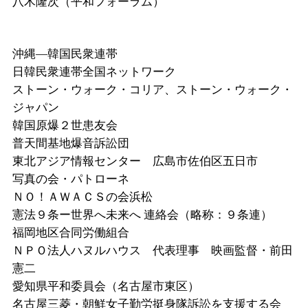
八木隆次（平和フォーラム）
沖縄―韓国民衆連帯
日
韓民衆連帯全国ネットワーク
ストーン・ウォーク・コリア、ストーン・ウォーク・
ジャパン
韓国原爆２世患友会
普天間基地爆音訴訟団
東北アジア情報センター 広島市佐伯区五日市
写真の会・パトローネ
ＮＯ！ＡＷＡＣＳの会浜松
憲法９条ー世界へ未来へ
連絡会（略称：９条連）
福岡地区合同労働組合
ＮＰＯ法人ハヌルハウス 代表理事 映画監督・前田
憲二
愛知県平和委員会（名古屋市東区）
名古屋三菱・朝鮮女子勤労挺身隊訴訟を支援する会