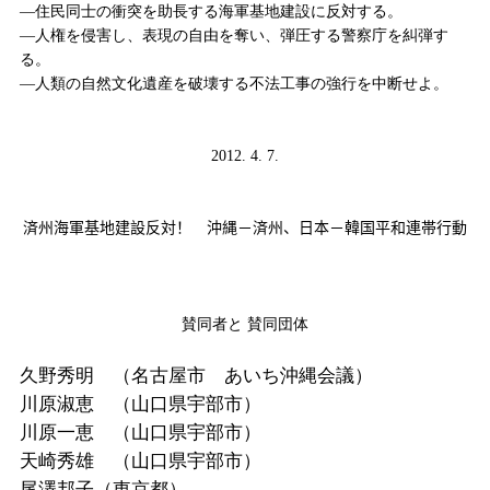
―住民同士
の衝突を助長する
海軍基地建設に反対する。
―人権を侵害し、表現の自由を奪い、弾圧する警察
庁を
糾弾す
る。
―人類の自然文化遺産を破壊する不法工事の強行を中断せよ。
2012.
4. 7.
済州海軍基地建設反対！ 沖縄－済州、日本－韓国平和連帯行動
賛同者と 賛同団体
久野秀明 （名古屋市 あいち沖縄会議）
川原淑恵 （山口県宇部市）
川原一恵 （山口県宇部市）
天崎秀雄 （山口県宇部市）
尾澤邦子（東京都）