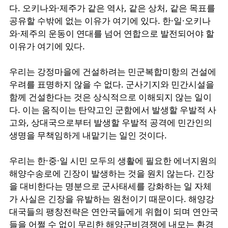
다
.
오키나와
·
제주가
같은
역사
,
같은
상처
,
같은
목표를
공유할
수밖에
없는
이유가
여기에
있다
.
한
·
일
·
오키나
와
·
제주의
운동이
연대를
넘어
연합으로
발전되어야
할
이유가
여기에
있다
.
우리는
강정마을에
건설하려는
민군복합미항의
건설에
우려를
표명하지
않을
수
없다
.
군사기지와
민간시설을
함께
건설한다는
것은
상식적으로
이해되지
않는
일이
다
.
이는
움직이는
탄약고인
군함에서
발생할
우발적
사
고와
,
상대국으로부터
발생할
우발적
공격에
민간인의
생명을
무책임하게
내맡기는
일인
것이다
.
우리는
한
·
중
·
일
시민
모두의
생활에
필요한
에너지원의
해양수송로에
긴장이
발생하는
것을
원치
않는다
.
긴장
을
대비한다는
명분으로
군사태세를
강화하는
일
자체
가
사실은
긴장을
유발하는
원천이기
때문이다
.
해양강
대국들의
팽창전략은
연안국들에게
위협이
되며
연안국
들을
어쩔
수
없이
무리한
해양군비경쟁에
내모는
환경