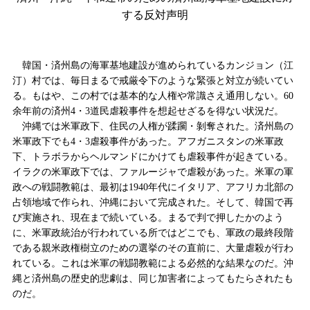
する反対声明
韓国・済州島の海軍基地建設が進められているカンジョン（江
汀）村では、毎日まるで戒厳令下のような緊張と対立が続いてい
る。もはや、この村では基本的な人権や常識さえ通用しない。
60
余年前の済州
4
・
3
道民虐殺事件を想起せざるを得ない状況だ。
沖縄では米軍政下、住民の人権が蹂躙・
剝
奪された。済州島の
米軍政下でも
4
・
3
虐殺事件があった。アフガニスタンの米軍政
下、トラボラからヘルマンドにかけても虐殺事件が起きている。
イラクの米軍政下では、ファルージャで虐殺があった。米軍の軍
政への戦闘教範は、最初は
1940
年代にイタリア、アフリカ北部の
占領地域で作られ、沖縄において完成された。そして、韓国で再
び実施され、現在まで続いている。まるで判で押したかのよう
に、米軍政統治が行われている所ではどこでも、軍政の最終段階
である親米政権樹立のための選挙のその直前に、大量虐殺が行わ
れている。これは米軍の戦闘教範による必然的な結果なのだ。沖
縄と済州島の歴史的悲劇は、同じ加害者によってもたらされたも
のだ。