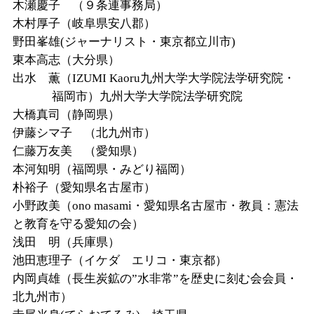
木瀬慶子 （９条連事務局）
木村厚子（岐阜県安八郡）
野田峯雄
(
ジャーナリスト・東京都立川市
)
東本高志（大分県）
出水 薫（
IZUMI Kaoru
九州大学大学院法学研究院・
福岡市）九州大学大学院法学研究院
大橋真司（静岡県）
伊藤シマ子 （北九州市）
仁藤万友美 （愛知県）
本河知明（福岡県・みどり福岡）
朴裕子（愛知県名古屋市）
小野政美（
ono masami
・愛知県名古屋市・教員：憲法
と教育を守る愛知の会）
浅田 明（兵庫県）
池田恵理子（イケダ エリコ・東京都）
内岡貞雄（長生炭鉱の”水非常”を歴史に刻む会会員・
北九州市）