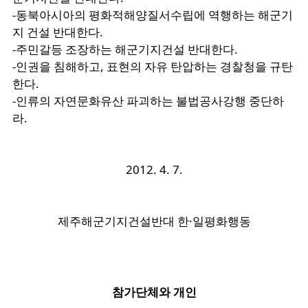
-
동북아시아의
평화적해양질서수립에
역행하는
해군기
지
건설
반대한다
.
-
주민갈등
조장하는
해군기지건설
반대한다
.
-
인권을
침해하고
,
표현의
자유
탄압하는
경찰청을
규탄
한다
.
-
인류의
자연문화유산
파괴하는
불법공사강행
중단하
라
.
2012. 4. 7.
제주해군기지건설반대
한
·
일평화행동
참가단체와 개인