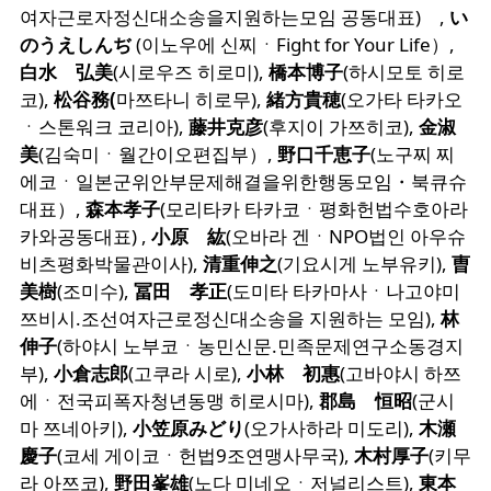
여자근로자정신대소송을지원하는모임 공동대표) ,
い
のうえしんぢ
(이노우에 신찌ㆍFight for Your Life）,
白水 弘美
(시로우즈 히로미),
橋本博子
(하시모토 히로
코),
松谷務(
마쯔타니 히로무),
緒方貴穂
(오가타 타카오
ㆍ스톤워크 코리아),
藤井克彦
(후지이 가쯔히코),
金淑
美
(김숙미ㆍ월간이오편집부）,
野口千恵子
(노구찌 찌
에코ㆍ일본군위안부문제해결을위한행동모임・북큐슈
대표）,
森本孝子
(모리타카 타카코ㆍ평화헌법수호아라
카와공동대표) ,
小原 紘
(오바라 겐ㆍNPO법인 아우슈
비츠평화박물관이사),
清重伸之
(기요시게 노부유키),
曺
美樹
(조미수),
冨田 孝正
(도미타 타카마사ㆍ나고야미
쯔비시.조선여자근로정신대소송을 지원하는 모임),
林
伸子
(하야시 노부코ㆍ농민신문.민족문제연구소동경지
부),
小倉志郎
(고쿠라 시로),
小林 初惠
(고바야시 하쯔
에ㆍ전국피폭자청년동맹 히로시마),
郡島 恒昭
(군시
마 쯔네아키),
小笠原みどり
(오가사하라 미도리),
木瀬
慶子
(코세 게이코ㆍ헌법9조연맹사무국),
木村厚子
(키무
라 아쯔코),
野田峯雄
(노다 미네오ㆍ저널리스트),
東本