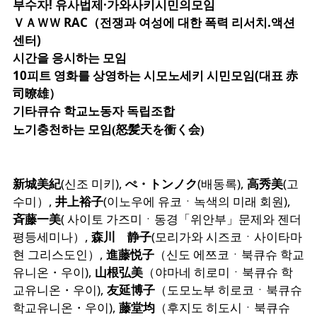
부수자! 유사법제·가와사키시민의모임
ＶＡＷＷ RAC（전쟁과 여성에 대한 폭력 리서치.액션
센터)
시간을 응시하는 모임
10피트 영화를 상영하는 시모노세키 시민모임(대표 赤
司暸雄）
기타큐슈 학교노동자 독립조합
노기충천하는 모임(
怒髪天を衝く会)
新城美紀
(신조 미키),
ぺ・トンノク
(배동록),
高秀美
(고
수미）,
井上裕子
(이노우에 유코ㆍ녹색의 미래 회원),
斉藤一美
( 사이토 가즈미ㆍ동경「위안부」문제와 젠더
평등세미나）,
森川 静子
(모리가와 시즈코ㆍ사이타마
현 그리스도인）,
進藤悦子
（신도 에쯔코ㆍ북큐슈 학교
유니온・우이),
山根弘美
（야마네 히로미ㆍ북큐슈 학
교유니온・우이),
友延博子
（도모노부 히로코ㆍ북큐슈
학교유니온・우이),
藤堂均
（후지도 히도시ㆍ북큐슈