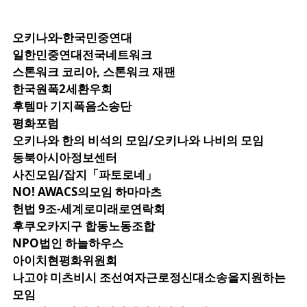
오키나와-한국민중연대
일한민중연대전국네트워크
스톤워크 코리아, 스톤워크 재팬
한국원폭2세환우회
후템마 기지폭음소송단
평화포럼
오키나와 한의 비석의 모임/오키나와 나비의 모임
동북아시아정보센터
사진모임/잡지「파토로네」
NO! AWACS의모임 하마마츠
헌법 9조-세계로미래로연락회
후쿠오카지구 합동노동조합
NPO법인 하늘하우스
아이치현평화위원회
나고야 미츠비시 조선여자근로정신대소송을지원하는
모임