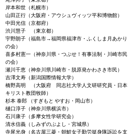
岸本和世（札幌市）
山田正行（大阪府・アウシュヴィッツ平和博物館）
中田光信（京都府）
渋川慧子 （東京都）
宇野朗子（福島市→福岡県福津市・ふくしま月あかり
の会）
喜多村憲一（神奈川県・つぶせ！有事法制・川崎市民
の会）
瀬川千恵（神奈川県川崎市・脱原発かわさき市民）
吉澤文寿（新潟国際情報大学）
橋野高明 （大阪府 同志社大学人文研研究員・日本
キリスト教団牧師）
杉本
泰郎
（すぎもと
やすお・岡山市）
樋口淳子（神奈川県横浜市）
石川康子（多摩女性学研究会）
清水信義（しみずのぶよし・宮城県）
寺尾光身（名古屋三菱・朝鮮女子勤労挺身隊訴訟を支