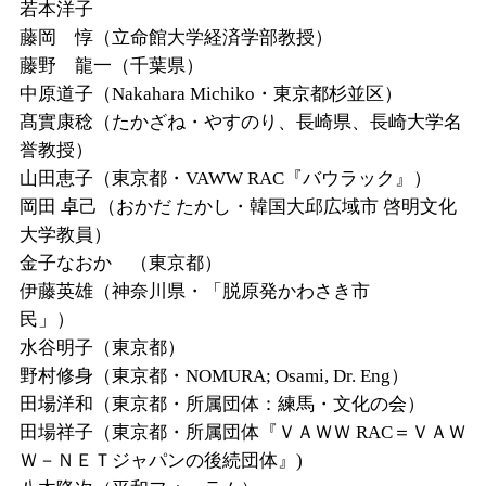
若本洋子
藤岡 惇（立命館大学経済学部教授）
藤野 龍一（千葉県）
中原道子（
Nakahara Michiko
・東京都杉並区）
髙實康稔（たかざね・やすのり、長崎県、長崎大学名
誉教授）
山田恵子（東京都・
VAWW RAC
『バウラック』）
岡田
卓己（おかだ
たかし・韓国大邱広域市
啓明文化
大学教員）
金子なおか （東京都）
伊藤英雄（神奈川県・「脱原発かわさき市
民」）
水谷明子（東京都）
野村修身（東京都・
NOMURA; Osami, Dr. Eng
）
田場洋和（東京都・所属団体：練馬・文化の会）
田場祥子（東京都・所属団体『ＶＡＷＷ
RAC
＝ＶＡＷ
Ｗ－ＮＥＴジャパンの後続団体』)