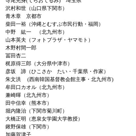
寺尾光身
(
てらおてるみ
)
埼玉県
沢村和世（山口県下関市）
青木章 京都市
柴田一裕（沖縄とむすぶ市民行動・福岡）
中野 紘一 （北九州市）
山本英夫（フォトプラザ・ヤマモト）
木野村間一郎
冨田杏二
梶原得三郎（大分県中津市）
彦坂 諦（ひこさか たい・千葉県・作家）
朱文洪
(
西南韓国基督教会館主事・北九州市
)
牟田口カオル（北九州市）
兼崎暉（北九州市）
田中信幸（熊本市）
堀内隆治（下関市菊川町）
大橋正明（恵泉女学園大学教授）
鍬野保雄（下関市）
加藤賀津子