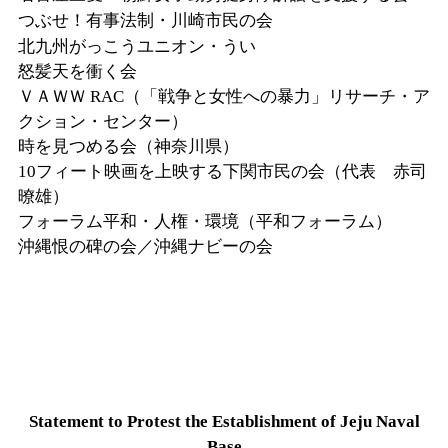
つぶせ！有事法制・川崎市民の会
北九州がっこうユニオン・うい
怒髪天を衝く会
ＶＡＷＷ
RAC
（「戦争と女性への暴力」リサーチ・ア
クション・センター）
時を見つめる会（神奈川県）
10
フィート映画を上映する下関市民の会（代表 赤司
暸雄）
フォーラム平和・人権・環境（平和フォーラム）
沖縄恨の碑の会／沖縄ナビーの会
Statement to Protest the Establishment of Jeju Naval
Base