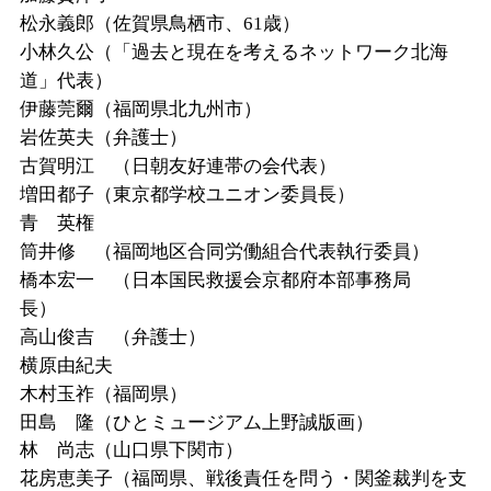
松永義郎（佐賀県鳥栖市、
61
歳）
小林久公（「過去と現在を考えるネットワーク北海
道」代表）
伊藤莞爾（福岡県北九州市）
岩佐英夫（弁護士）
古賀明江 （日朝友好連帯の会代表）
増田都子（東京都学校ユニオン委員長）
青 英権
筒井修 （福岡地区合同労働組合代表執行委員）
橋本宏一 （日本国民救援会京都府本部事務局
長）
高山俊吉 （弁護士）
横原由紀夫
木村玉祚（福岡県）
田島 隆（ひとミュージアム上野誠版画）
林 尚志（山口県下関市）
花房恵美子（福岡県、戦後責任を問う・関釜裁判を支