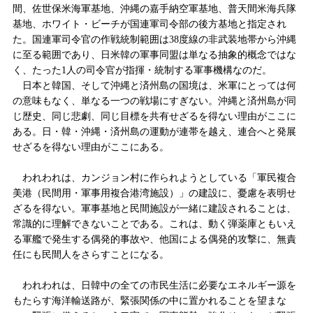
間、佐世保米海軍基地、沖縄の嘉手納空軍基地、普天間米海兵隊
基地、ホワイト・ビーチが国連軍司令部の後方基地と指定され
た。国連軍司令官の作戦統制範囲は
38
度線の非武装地帯から沖縄
に至る範囲であり、日米韓の軍事同盟は単なる抽象的概念ではな
く、たった
1
人の司令官が指揮・統制する軍事機構なのだ。
日本と韓国、そして沖縄と済州島の国境は、米軍にとっては何
の意味もなく、単なる一つの戦
場
にすぎない。沖縄と済州島が同
じ歴史、同じ悲劇、同じ目標を共有せざるを得ない理由がここに
ある。日・韓・沖縄・済州島の運動が連帯を越え、連合へと発展
せざるを得ない理由がここにある。
われわれは、カンジョン村に作られようとしている「軍民複合
美港（民間用・軍事用複合港湾施設）」の建設に、憂慮を表明せ
ざるを得ない。軍事基地と民間施設が一緒に建設されることは、
常識的に理解できないことである。これは、動く弾薬庫ともいえ
る軍艦で発生する偶発的事故や、他国による偶発的攻撃に、無責
任にも民間人をさらすことになる。
われわれは、日韓中の全ての市民生活に必要なエネルギー源を
もたらす海洋輸送路が、緊張関係の中に置かれることを望まな