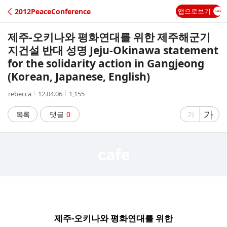
C
2012PeaceConference
앱으로보기
A
제주-오키나와 평화연대를 위한 제주해군기
F
지건설 반대 성명 Jeju-Okinawa statement
for the solidarity action in Gangjeong
E
(Korean, Japanese, English)
작
작
조
rebecca
12.04.06
1,155
성
성
회
자
시
수
글
가
글
목록
댓글
0
가
간
자
자
크
크
기
기
크
작
게
게
제주
-
오키나와
평화연대를
위한