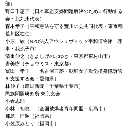
部）
野口千恵子（日本軍慰安婦問題解決のために行動する
会・北九州代表）
森本孝子（平和憲法を守る荒川の会共同代表・東京都
荒川区在住）
小原 紘（
NPO
法人アウシュヴィッツ平和博物館 理
事・我孫子市）
清重伸之（きよしげのぶゆき・東京都東村山市）
曺美樹（チョウミス・東京都）
冨田 孝正 名古屋三菱・朝鮮女子勤労挺身隊訴訟
を支援する会・愛知県）
林伸子（農民新聞・千葉県千葉市）
民族問題研究所
東京支会
小倉志郎
小林 初惠 （全国被爆者青年同盟・広島市）
郡島 恒昭（福岡県）
小笠原みどり（福岡市）