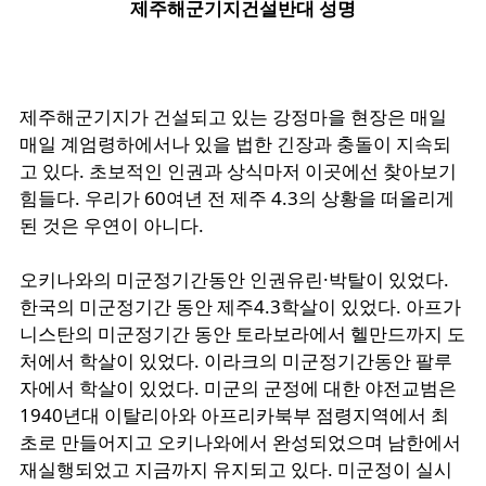
제주해군기지건설반대
성명
제주해군기지가
건설되고
있는
강정마을
현장은
매일
매일
계엄령하에서나
있을
법한
긴장과
충돌이
지속되
고
있다
.
초보적인
인권과
상식마저
이곳에선
찾아보기
힘들다
.
우리가
60
여년
전
제주
4.3
의
상황을
떠올리게
된
것은
우연이
아니다
.
오키나와의
미군정기간동안 인권유린
·
박탈이
있었다
.
한국의
미군정기간
동안
제주
4.3
학살이
있었다
.
아프가
니스탄의
미군정기간
동안
토라보라에서
헬만드까지
도
처에서
학살이
있었다
.
이라크의
미군정기간동안
팔루
자에서
학살이
있었다
.
미군의
군정에
대한
야전교범은
1940
년대
이탈리아와
아프리카북부
점령지역에서
최
초로
만들어지고
오키나와에서
완성되었으며
남한에서
재실행되었고
지금까지
유지되고
있다
.
미군정이
실시