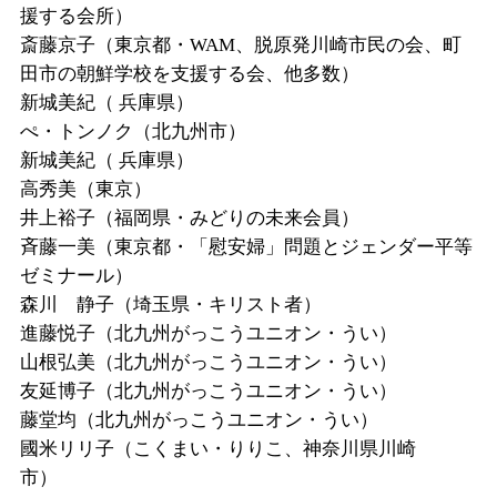
援する会所）
斎藤京子（東京都・
WAM
、脱原発川崎市民の会、町
田市の朝鮮学校を支援する会、他多数）
新城美紀（
兵庫県）
ぺ・トンノク（北九州市）
新城美紀（
兵庫県）
高秀美（東京）
井上裕子（福岡県・みどりの未来会員）
斉藤一美（東京都・「慰安婦」問題とジェンダー平等
ゼミナール）
森川 静子（埼玉県・キリスト者）
進藤悦子（北九州がっこうユニオン・うい）
山根弘美（北九州がっこうユニオン・うい）
友延博子（北九州がっこうユニオン・うい）
藤堂均（北九州がっこうユニオン・うい）
國米リリ子（こくまい・りりこ、神奈川県川崎
市）