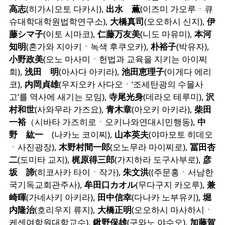
高志
(히가시모토 다카시),
出水 薫
(이즈미 가오루ㆍ큐
슈대학대학원법학연구소),
大橋真司
(오오하시 신지),
伊
藤シマ子
(이토 시마코),
仁藤万友美
(니도 마유미),
本河
知明
(혼가와 지아키ㆍ녹색 후쿠오카),
朴裕子
(박유자),
小野政美
(오노 마사미ㆍ헌법과 교육을 지키는 아이찌
회),
浅田 明
(아사다 아키라),
池田恵理子
(이게다 에리
코),
内岡貞雄
(우지오카 사다오ㆍ‘조세탄광의 수몰사
고’를 역사에 새기는 모임),
寺尾光身
(데라오 테루미),
沢
村和世
(사와무라 가즈요),
青木章
(아오키 아키라),
柴田
一裕
（시바타 가즈히로ㆍ오키나와연대시민행동),
中
野 紘一
(나카노 코이찌),
山本英夫
(야마모토 히데오
ㆍ사진광장),
木野村間一郎
(오노무라 마이찌로),
冨田杏
二
(도미타 교지),
梶原得三郎
(가지하라 도구사부로),
彦
坂 諦
(히코사카 타이ㆍ작가),
朱文洪
((주문홍ㆍ서남한
국기독교회관주사),
牟田口カオル
(무다구지 카오루),
兼
崎暉
(가네사키 아키라),
田中信幸
(다나카 노부유키),
堀
内隆治
(호리우지 류지),
大橋正明
(오오하시 마사하시ㆍ
케센여학원대학교수),
鍬野保雄
(구와노 야수오),
加藤賀