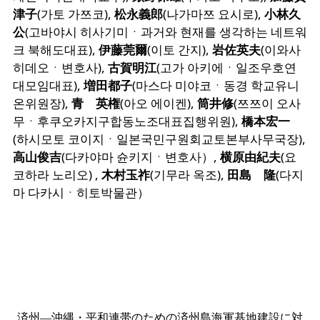
津子
(가토 가쯔코),
松永義郎
(나가마쯔 요시로),
小林久
公
(고바야시 히사기미ㆍ과거와 현재를 생각하는 네트워
크 북해도대표),
伊藤莞爾
(이토 간지),
岩佐英夫
(이와사
히데오ㆍ변호사),
古賀明江
(고가 아키에ㆍ일조우호연
대모임대표),
増田都子
(마스다 미야코ㆍ동경 학교유니
온위원장),
青 英権
(아오 에이켄),
筒井修
(쯔쯔이 오사
무ㆍ후쿠오카지구합동노조대표집행위원),
橋本宏一
(하시모토 코이지ㆍ일본국민구원회교토본부사무국장),
高山俊吉
(다카야마 슌키지ㆍ변호사）,
横原由紀夫
(요
코하라 노리오) ,
木村玉祚
(기무라 옥조),
田島 隆
(다지
마 다카시ㆍ히토박물관）
済州―沖縄・平和連帯のための済州島海軍基地建設に対