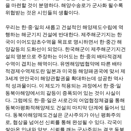
을
마련할
것이
분명하다
.
해양수송로가
군사화
될수록
위협받는
것은
시민들의
생활이다
.
우리는
한
·
중
·
일의
새롭고
건설적인
해양제도수립에
역
행하는
해군기지
건설에
반대한다
.
제주해군기지는
한
국이
이어도암초수역을
목표로
명시하면서
한
·
중간
해
양갈등의
도화선이
되었다
.
한국해군이
제주해군기지건
설의
명분으로
주장하는
이어도는
한
·
중의
배타적경제
수역이
겹치는
해역이다
.
유엔해양법협약에
따른
배타
적경제수역제도란
일본과
미국등
해양패권국에
맞서
제
3
세계
연안국이
해양관할권을
확대하는데
성공한
역사
적
성과물이다
.
이
제도가
적용되는
과정에서
한
·
중
·
일
동북아해양에서의
갈등이
증폭되어
있는
것이
사실이
다
.
그럼에도
한
·
중
·
일은
서로간의
어업협정체결을
통해
동북아평화적해양제도
건설의
마지막
단계에
들어서
있
다
.
동북아해양제도건설은
군사주의가
아닌
평화주의
로
,
협상을
넘어선
신뢰를
통해
완성될
수
있다
.
각국이
쌓아온
인내와
양보
,
신뢰를
깨는
군사주의는
결코
동북