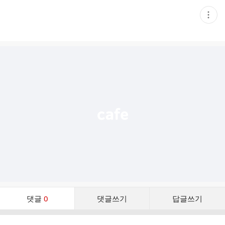
현
재
게
시
글
추
가
기
능
열
기
댓
댓글
0
댓글쓰기
답글쓰기
글
댓