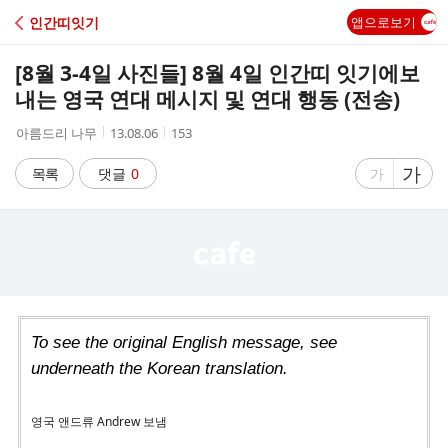
C
인간띠잇기
앱으로보기
A
[8월 3-4일 사진들] 8월 4일 인간띠 잇기에보
F
내는 영국 연대 메시지 및 연대 행동 (전송)
작
작
조
아름드리 나무
13.08.06
153
E
성
성
회
자
시
수
글
가
글
목록
댓글
0
가
간
자
자
크
크
기
기
크
작
게
게
To see the original English message, see
underneath the Korean translation.
영국 앤드류 Andrew 보냄