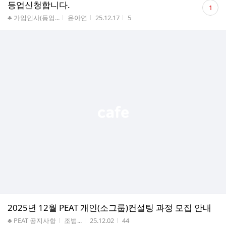
댓
등업신청합니다.
1
글
게시판명
작성자
작성시간
조회수
♣ 가입인사(등업...
윤아연
25.12.17
5
수
2025년 12월 PEAT 개인(소그룹)컨설팅 과정 모집 안내
게시판명
작성자
작성시간
조회수
♣ PEAT 공지사항
조범...
25.12.02
44