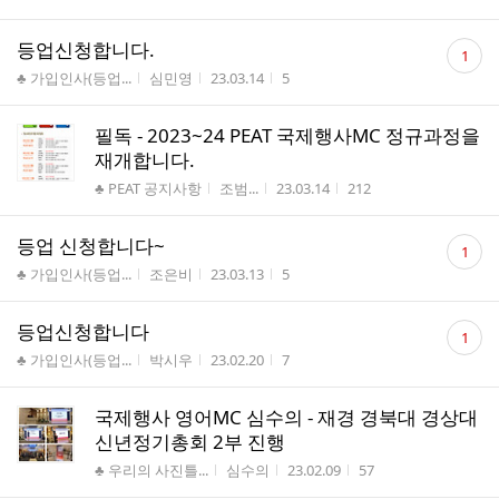
수
댓
등업신청합니다.
1
글
게시판명
작성자
작성시간
조회수
♣ 가입인사(등업...
심민영
23.03.14
5
수
필독 - 2023~24 PEAT 국제행사MC 정규과정을
재개합니다.
게시판명
작성자
작성시간
조회수
♣ PEAT 공지사항
조범...
23.03.14
212
댓
등업 신청합니다~
1
글
게시판명
작성자
작성시간
조회수
♣ 가입인사(등업...
조은비
23.03.13
5
수
댓
등업신청합니다
1
글
게시판명
작성자
작성시간
조회수
♣ 가입인사(등업...
박시우
23.02.20
7
수
국제행사 영어MC 심수의 - 재경 경북대 경상대
신년정기총회 2부 진행
게시판명
작성자
작성시간
조회수
♣ 우리의 사진틀...
심수의
23.02.09
57