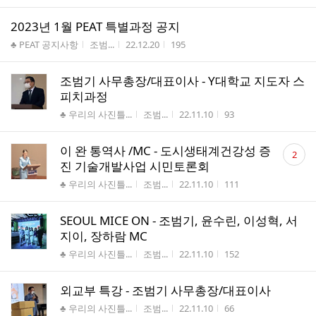
2023년 1월 PEAT 특별과정 공지
게시판명
작성자
작성시간
조회수
♣ PEAT 공지사항
조범...
22.12.20
195
조범기 사무총장/대표이사 - Y대학교 지도자 스
피치과정
게시판명
작성자
작성시간
조회수
♣ 우리의 사진틀...
조범...
22.11.10
93
댓
이 완 통역사 /MC - 도시생태계건강성 증
2
글
진 기술개발사업 시민토론회
수
게시판명
작성자
작성시간
조회수
♣ 우리의 사진틀...
조범...
22.11.10
111
SEOUL MICE ON - 조범기, 윤수린, 이성혁, 서
지이, 장하람 MC
게시판명
작성자
작성시간
조회수
♣ 우리의 사진틀...
조범...
22.11.10
152
외교부 특강 - 조범기 사무총장/대표이사
게시판명
작성자
작성시간
조회수
♣ 우리의 사진틀...
조범...
22.11.10
66