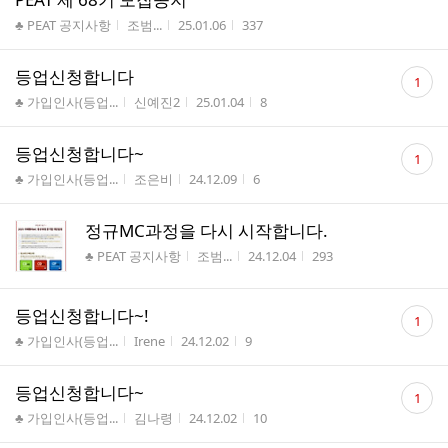
게시판명
작성자
작성시간
조회수
♣ PEAT 공지사항
조범...
25.01.06
337
댓
등업신청합니다
1
글
게시판명
작성자
작성시간
조회수
♣ 가입인사(등업...
신예진2
25.01.04
8
수
댓
등업신청합니다~
1
글
게시판명
작성자
작성시간
조회수
♣ 가입인사(등업...
조은비
24.12.09
6
수
정규MC과정을 다시 시작합니다.
게시판명
작성자
작성시간
조회수
♣ PEAT 공지사항
조범...
24.12.04
293
댓
등업신청합니다~!
1
글
게시판명
작성자
작성시간
조회수
♣ 가입인사(등업...
Irene
24.12.02
9
수
댓
등업신청합니다~
1
글
게시판명
작성자
작성시간
조회수
♣ 가입인사(등업...
김나령
24.12.02
10
수