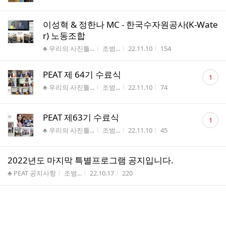
이성혁 & 정한나 MC - 한국수자원공사(K-Wate
r) 노동조합
게시판명
작성자
작성시간
조회수
♣ 우리의 사진틀...
조범...
22.11.10
154
댓
PEAT 제 64기 수료식
1
글
게시판명
작성자
작성시간
조회수
♣ 우리의 사진틀...
조범...
22.11.10
74
수
댓
PEAT 제63기 수료식
1
글
게시판명
작성자
작성시간
조회수
♣ 우리의 사진틀...
조범...
22.11.10
45
수
2022년도 마지막 특별프로그램 공지입니다.
게시판명
작성자
작성시간
조회수
♣ PEAT 공지사항
조범...
22.10.17
220
9월~10월 일정 공지합니다.
게시판명
작성자
작성시간
조회수
♣ PEAT 공지사항
조범...
22.09.09
168