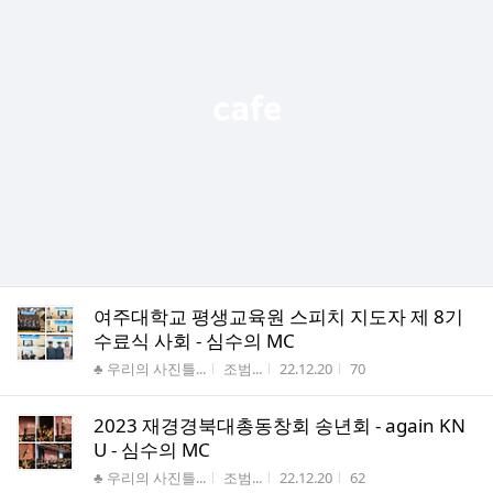
여주대학교 평생교육원 스피치 지도자 제 8기
수료식 사회 - 심수의 MC
게시판명
작성자
작성시간
조회수
♣ 우리의 사진틀...
조범...
22.12.20
70
2023 재경경북대총동창회 송년회 - again KN
U - 심수의 MC
게시판명
작성자
작성시간
조회수
♣ 우리의 사진틀...
조범...
22.12.20
62