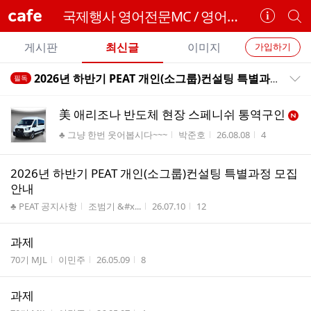
cafe
국제행사 영어전문MC / 영어아나운서 되기
카
개
페
별
개
정
카
게시판
최신글
이미지
가입하기
보
별
페
전
전
보
검
2026년 하반기 PEAT 개인(소그룹)컨설팅 특별과정 모집 안내
필독
카
공지목록 펼치기/접기
체
기
색
체
페
글
글
美 애리조나 반도체 현장 스페니쉬 통역구인
리
메
게시판명
작성자
작성시간
조회수
♣ 그냥 한번 웃어봅시다~~~
박준호
26.08.08
4
스
뉴
트
2026년 하반기 PEAT 개인(소그룹)컨설팅 특별과정 모집
안내
게시판명
작성자
작성시간
조회수
♣ PEAT 공지사항
조범기 &#x...
26.07.10
12
과제
게시판명
작성자
작성시간
조회수
70기 MJL
이민주
26.05.09
8
과제