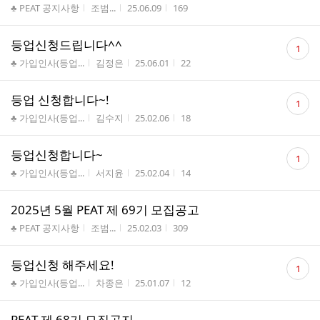
게시판명
작성자
작성시간
조회수
♣ PEAT 공지사항
조범...
25.06.09
169
댓
등업신청드립니다^^
1
글
게시판명
작성자
작성시간
조회수
♣ 가입인사(등업...
김정은
25.06.01
22
수
댓
등업 신청합니다~!
1
글
게시판명
작성자
작성시간
조회수
♣ 가입인사(등업...
김수지
25.02.06
18
수
댓
등업신청합니다~
1
글
게시판명
작성자
작성시간
조회수
♣ 가입인사(등업...
서지윤
25.02.04
14
수
2025년 5월 PEAT 제 69기 모집공고
게시판명
작성자
작성시간
조회수
♣ PEAT 공지사항
조범...
25.02.03
309
댓
등업신청 해주세요!
1
글
게시판명
작성자
작성시간
조회수
♣ 가입인사(등업...
차종은
25.01.07
12
수
PEAT 제 68기 모집공지