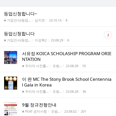
등업신청합니다~
게시판명
작성자
작성시간
조회수
♣ 가입인사(등업...
심지연
23.10.14
8
댓
등업신청합니다
2
글
게시판명
작성자
작성시간
조회수
♣ 가입인사(등업...
이성혁2
23.08.29
6
수
서유정 KOICA SCHOLASHIP PROGRAM ORIE
NTATION
게시판명
작성자
작성시간
조회수
♣ 우리의 사진틀...
조범...
23.08.28
55
이 완 MC The Stony Brook School Centennia
l Gala in Korea
게시판명
작성자
작성시간
조회수
♣ 우리의 사진틀...
조범...
23.08.28
36
9월 정규전형안내
게시판명
작성자
작성시간
조회수
♣ PEAT 공지사항
조범...
23.08.02
201