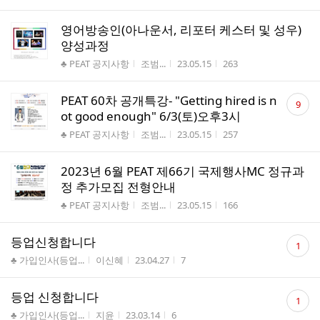
영어방송인(아나운서, 리포터 케스터 및 성우)
양성과정
게시판명
작성자
작성시간
조회수
♣ PEAT 공지사항
조범...
23.05.15
263
댓
PEAT 60차 공개특강- "Getting hired is n
9
글
ot good enough" 6/3(토)오후3시
수
게시판명
작성자
작성시간
조회수
♣ PEAT 공지사항
조범...
23.05.15
257
2023년 6월 PEAT 제66기 국제행사MC 정규과
정 추가모집 전형안내
게시판명
작성자
작성시간
조회수
♣ PEAT 공지사항
조범...
23.05.15
166
댓
등업신청합니다
1
글
게시판명
작성자
작성시간
조회수
♣ 가입인사(등업...
이신혜
23.04.27
7
수
댓
등업 신청합니다
1
글
게시판명
작성자
작성시간
조회수
♣ 가입인사(등업...
지윤
23.03.14
6