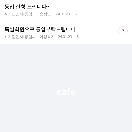
등업 신청 드립니다~
게시판명
작성자
작성시간
조회수
♣ 가입인사(등업...
송정민
24.01.29
5
댓
특별회원으로 등업부탁드립니다
2
글
게시판명
작성자
작성시간
조회수
♣ 가입인사(등업...
이성혁2
24.01.29
6
수