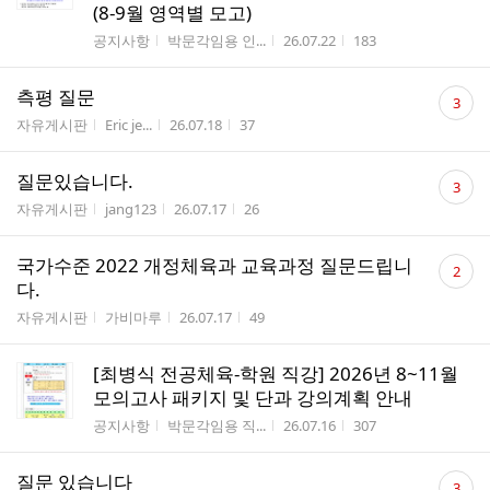
(8-9월 영역별 모고)
게시판명
작성자
작성시간
조회수
공지사항
박문각임용 인...
26.07.22
183
댓
측평 질문
3
글
게시판명
작성자
작성시간
조회수
자유게시판
Eric je...
26.07.18
37
수
댓
질문있습니다.
3
글
게시판명
작성자
작성시간
조회수
자유게시판
jang123
26.07.17
26
수
댓
국가수준 2022 개정체육과 교육과정 질문드립니
2
글
다.
수
게시판명
작성자
작성시간
조회수
자유게시판
가비마루
26.07.17
49
[최병식 전공체육-학원 직강] 2026년 8~11월
모의고사 패키지 및 단과 강의계획 안내
게시판명
작성자
작성시간
조회수
공지사항
박문각임용 직...
26.07.16
307
댓
질문 있습니다
3