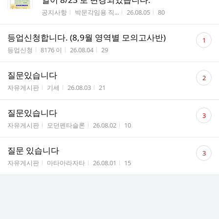
게시판명
작성자
작성시간
조회수
공지사항
박문각임용 직...
26.08.05
80
댓
등업신청합니다. (8,9월 영역별 모의고사반)
1
글
게시판명
작성자
작성시간
조회수
등업신청
8176 이
26.08.04
29
수
댓
질문있습니다
2
글
게시판명
작성자
작성시간
조회수
자유게시판
기세
26.08.03
21
수
댓
질문있습니다
3
글
게시판명
작성자
작성시간
조회수
자유게시판
모던펜타슬론
26.08.02
10
수
댓
질문 있습니다
3
글
게시판명
작성자
작성시간
조회수
자유게시판
마타아라자타
26.08.01
15
수