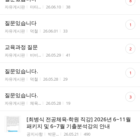
8
글
게시판명
작성자
작성시간
조회수
자유게시판
마타...
26.06.10
38
수
댓
질문있습니다
1
글
게시판명
작성자
작성시간
조회수
자유게시판
덕철
26.06.01
33
수
댓
교육과정 질문
2
글
게시판명
작성자
작성시간
조회수
자유게시판
비비...
26.05.29
41
수
댓
질문있습니다.
1
글
게시판명
작성자
작성시간
조회수
자유게시판
덕철
26.05.28
29
수
댓
질문있습니다.
3
글
게시판명
작성자
작성시간
조회수
자유게시판
체육...
26.05.28
19
수
[최병식 전공체육-학원 직강] 2026년 6~11월
패키지 및 6~7월 기출분석강의 안내
게시판명
작성자
작성시간
조회수
공지사항
박문...
26.05.21
490