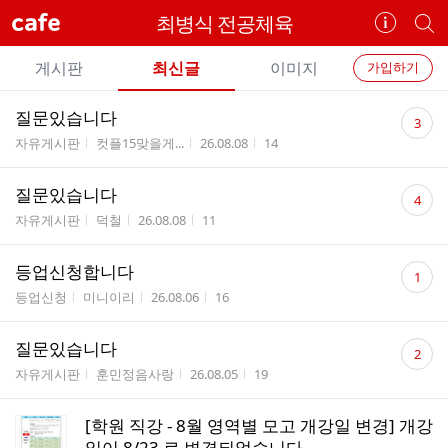
cafe
최병식 전공체육
카
개
페
별
개
정
카
게시판
최신글
이미지
가입하기
보
별
페
전
전
보
검
댓
질문있습니다
카
3
체
기
색
체
글
게시판명
작성자
작성시간
조회수
자유게시판
컷플15맞을게...
26.08.08
14
페
글
수
글
리
메
댓
질문있습니다
스
4
글
뉴
게시판명
작성자
작성시간
조회수
트
자유게시판
덕철
26.08.08
11
수
댓
등업신청합니다
1
글
게시판명
작성자
작성시간
조회수
등업신청
미니이리
26.08.06
16
수
댓
질문있습니다
2
글
게시판명
작성자
작성시간
조회수
자유게시판
훈민정음사랑
26.08.05
19
수
[학원 직강 - 8월 영역별 모고 개강일 변경] 개강
일이 8/23 로 변경되었습니다.