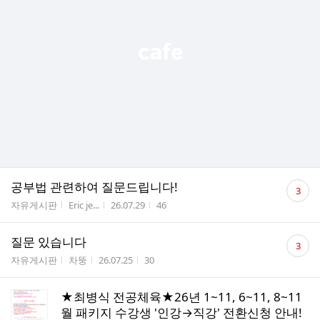
댓
공부법 관련하여 질문드립니다!
3
글
게시판명
작성자
작성시간
조회수
자유게시판
Eric je...
26.07.29
46
수
댓
질문 있습니다
3
글
게시판명
작성자
작성시간
조회수
자유게시판
차뚱
26.07.25
30
수
★최병식 전공체육★26년 1~11, 6~11, 8~11
월 패키지 수강생 '인강→직강' 전환신청 안내!