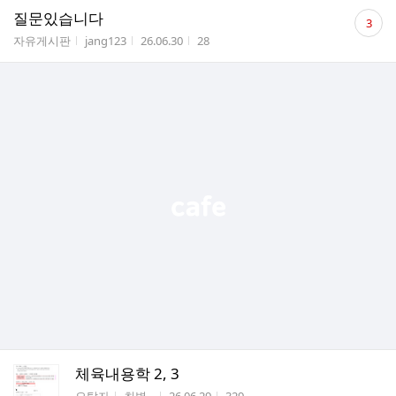
댓
질문있습니다
3
글
게시판명
작성자
작성시간
조회수
자유게시판
jang123
26.06.30
28
수
체육내용학 2, 3
게시판명
작성자
작성시간
조회수