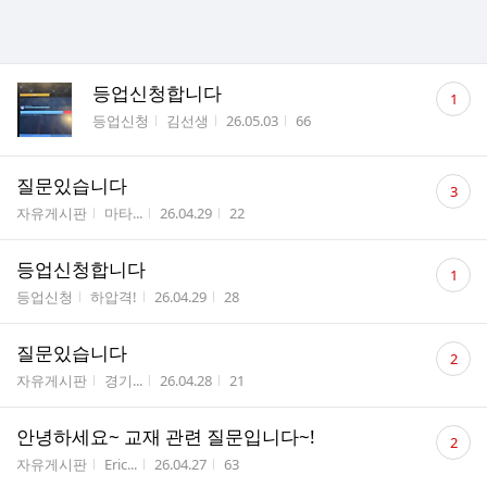
댓
등업신청합니다
1
글
게시판명
작성자
작성시간
조회수
등업신청
김선생
26.05.03
66
수
댓
질문있습니다
3
글
게시판명
작성자
작성시간
조회수
자유게시판
마타...
26.04.29
22
수
댓
등업신청합니다
1
글
게시판명
작성자
작성시간
조회수
등업신청
하압격!
26.04.29
28
수
댓
질문있습니다
2
글
게시판명
작성자
작성시간
조회수
자유게시판
경기...
26.04.28
21
수
댓
안녕하세요~ 교재 관련 질문입니다~!
2
글
게시판명
작성자
작성시간
조회수
자유게시판
Eric...
26.04.27
63
수