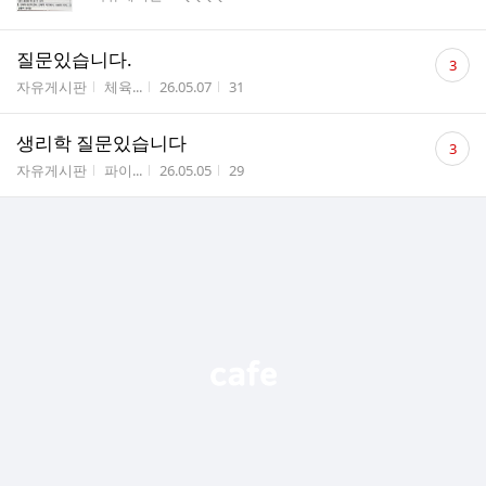
수
댓
질문있습니다.
3
글
게시판명
작성자
작성시간
조회수
자유게시판
체육...
26.05.07
31
수
댓
생리학 질문있습니다
3
글
게시판명
작성자
작성시간
조회수
자유게시판
파이...
26.05.05
29
수