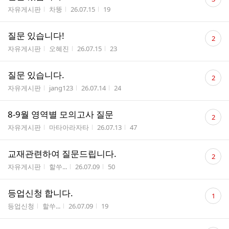
글
게시판명
작성자
작성시간
조회수
자유게시판
차뚱
26.07.15
19
수
댓
질문 있습니다!
2
글
게시판명
작성자
작성시간
조회수
자유게시판
오혜진
26.07.15
23
수
댓
질문 있습니다.
2
글
게시판명
작성자
작성시간
조회수
자유게시판
jang123
26.07.14
24
수
댓
8-9월 영역별 모의고사 질문
2
글
게시판명
작성자
작성시간
조회수
자유게시판
마타아라자타
26.07.13
47
수
댓
교재관련하여 질문드립니다.
2
글
게시판명
작성자
작성시간
조회수
자유게시판
할쑤...
26.07.09
50
수
댓
등업신청 합니다.
1
글
게시판명
작성자
작성시간
조회수
등업신청
할쑤...
26.07.09
19
수
댓