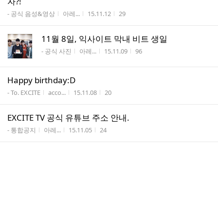
자?!
게시판명
작성자
작성시간
조회수
- 공식 음성&영상
아레...
15.11.12
29
11월 8일, 익사이트 막내 비트 생일
게시판명
작성자
작성시간
조회수
- 공식 사진
아레...
15.11.09
96
Happy birthday:D
게시판명
작성자
작성시간
조회수
- To. EXCITE
acco...
15.11.08
20
EXCITE TV 공식 유튜브 주소 안내.
게시판명
작성자
작성시간
조회수
- 통합공지
아레...
15.11.05
24
익사이트 - 데뷔 3주년(10월 22일) 축하 영상 메세지
게시판명
작성자
작성시간
조회수
- 공식 음성&영상
아레...
15.11.05
57
민종오빠~
게시판명
작성자
작성시간
조회수
- To. EXCITE
mkmouse
15.10.02
38