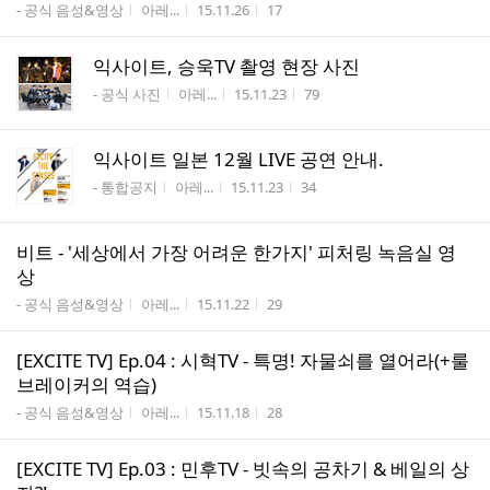
게시판명
작성자
작성시간
조회수
- 공식 음성&영상
아레...
15.11.26
17
익사이트, 승욱TV 촬영 현장 사진
게시판명
작성자
작성시간
조회수
- 공식 사진
아레...
15.11.23
79
익사이트 일본 12월 LIVE 공연 안내.
게시판명
작성자
작성시간
조회수
- 통합공지
아레...
15.11.23
34
비트 - '세상에서 가장 어려운 한가지' 피처링 녹음실 영
상
게시판명
작성자
작성시간
조회수
- 공식 음성&영상
아레...
15.11.22
29
[EXCITE TV] Ep.04 : 시혁TV - 특명! 자물쇠를 열어라(+룰
브레이커의 역습)
게시판명
작성자
작성시간
조회수
- 공식 음성&영상
아레...
15.11.18
28
[EXCITE TV] Ep.03 : 민후TV - 빗속의 공차기 & 베일의 상