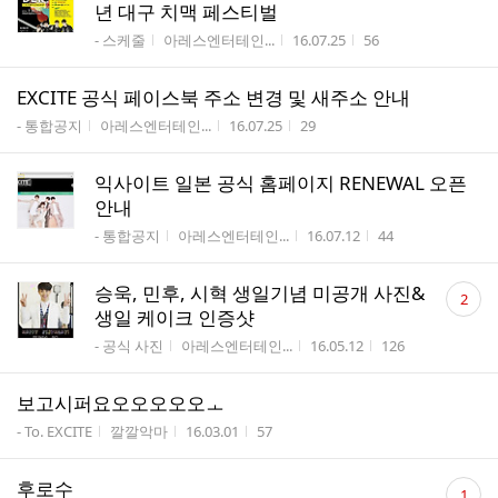
년 대구 치맥 페스티벌
게시판명
작성자
작성시간
조회수
- 스케줄
아레스엔터테인...
16.07.25
56
EXCITE 공식 페이스북 주소 변경 및 새주소 안내
게시판명
작성자
작성시간
조회수
- 통합공지
아레스엔터테인...
16.07.25
29
익사이트 일본 공식 홈페이지 RENEWAL 오픈
안내
게시판명
작성자
작성시간
조회수
- 통합공지
아레스엔터테인...
16.07.12
44
댓
승욱, 민후, 시혁 생일기념 미공개 사진&
2
글
생일 케이크 인증샷
수
게시판명
작성자
작성시간
조회수
- 공식 사진
아레스엔터테인...
16.05.12
126
보고시퍼요오오오오오ㅗ
게시판명
작성자
작성시간
조회수
- To. EXCITE
깔깔악마
16.03.01
57
댓
후로수
1