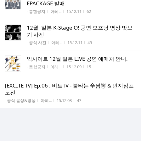
EPACKAGE 발매
게시판명
작성자
작성시간
조회수
- 통합공지
아레...
15.12.11
62
12월, 일본 K-Stage O! 공연 오프닝 영상 맛보
기 사진
게시판명
작성자
작성시간
조회수
- 공식 사진
아레...
15.12.11
49
익사이트 12월 일본 LIVE 공연 예매처 안내.
게시판명
작성자
작성시간
조회수
- 통합공지
아레...
15.12.09
15
[EXCITE TV] Ep.06 : 비트TV - 불타는 辛짬뽕 & 번지점프
도전
게시판명
작성자
작성시간
조회수
- 공식 음성&영상
아레...
15.12.03
47