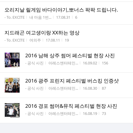
오리지날 릴게임 바다이야기,뽀너스 팍팍 드립니다.
게시판명
작성자
작성시간
조회수
- To. EXCITE
내 마음 1번...
17.08.31
6
지드래곤 여고생이랑 XX하는 영상
게시판명
작성자
작성시간
조회수
- To. EXCITE
여의주
17.08.11
19
2016 남해 상주 썸머 페스티벌 현장 사진
게시판명
작성자
작성시간
조회수
- 공식 사진
아레스엔터테인...
16.09.02
156
2016 광주 프린지 페스티벌 버스킹 인증샷
게시판명
작성자
작성시간
조회수
- 공식 사진
아레스엔터테인...
16.08.30
87
2016 경포 썸머&뮤직 페스티벌 현장 사진
게시판명
작성자
작성시간
조회수
- 공식 사진
아레스엔터테인...
16.08.19
73