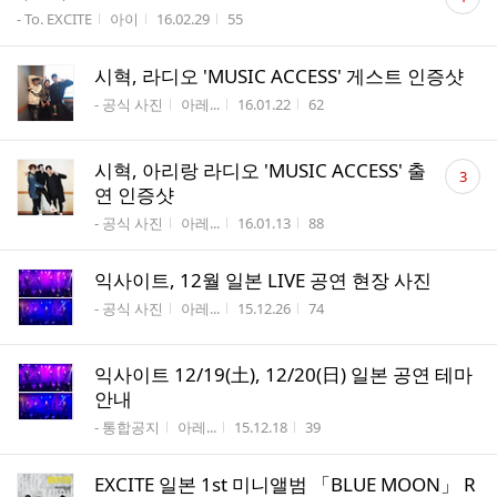
글
게시판명
작성자
작성시간
조회수
- To. EXCITE
아이
16.02.29
55
수
시혁, 라디오 'MUSIC ACCESS' 게스트 인증샷
게시판명
작성자
작성시간
조회수
- 공식 사진
아레...
16.01.22
62
댓
시혁, 아리랑 라디오 'MUSIC ACCESS' 출
3
글
연 인증샷
수
게시판명
작성자
작성시간
조회수
- 공식 사진
아레...
16.01.13
88
익사이트, 12월 일본 LIVE 공연 현장 사진
게시판명
작성자
작성시간
조회수
- 공식 사진
아레...
15.12.26
74
익사이트 12/19(土), 12/20(日) 일본 공연 테마
안내
게시판명
작성자
작성시간
조회수
- 통합공지
아레...
15.12.18
39
EXCITE 일본 1st 미니앨범 「BLUE MOON」 R