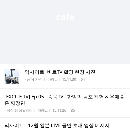
익사이트, 비트TV 촬영 현장 사진
게시판명
작성자
작성시간
조회수
- 공식 사진
아레...
15.11.30
64
[EXCITE TV] Ep.05 : 승욱TV - 한밤의 공포 체험 & 우애좋
은 짜장면
게시판명
작성자
작성시간
조회수
- 공식 음성&영상
아레...
15.11.26
35
익사이트 - 12월 일본 LIVE 공연 초대 영상 메시지