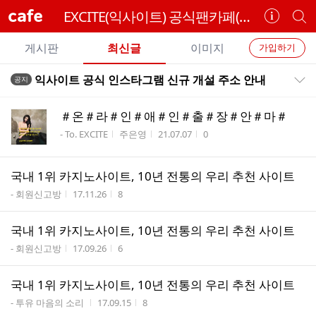
cafe
EXCITE(익사이트) 공식팬카페(Official FanCafe)
카
개
페
별
개
정
카
게시판
최신글
이미지
가입하기
보
별
페
전
전
보
검
익사이트 공식 인스타그램 신규 개설 주소 안내
공지
카
공지목록 펼치기/접기
체
기
색
체
페
글
글
＃온＃라＃인＃애＃인＃출＃장＃안＃마＃
리
메
게시판명
작성자
작성시간
조회수
- To. EXCITE
주은영
21.07.07
0
스
뉴
트
국내 1위 카지노사이트, 10년 전통의 우리 추천 사이트
게시판명
작성시간
조회수
- 회원신고방
17.11.26
8
국내 1위 카지노사이트, 10년 전통의 우리 추천 사이트
게시판명
작성시간
조회수
- 회원신고방
17.09.26
6
국내 1위 카지노사이트, 10년 전통의 우리 추천 사이트
게시판명
작성시간
조회수
- 투유 마음의 소리
17.09.15
8