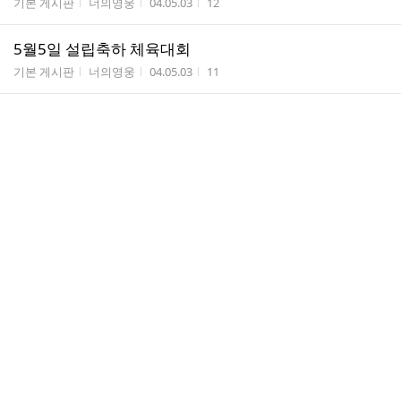
게시판명
작성자
작성시간
조회수
기본 게시판
너의영웅
04.05.03
12
5월5일 설립축하 체육대회
게시판명
작성자
작성시간
조회수
기본 게시판
너의영웅
04.05.03
11
카
페
검
색