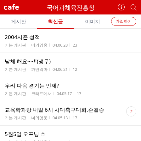
cafe
국어과체육진흥청
카
개
페
별
개
정
카
게시판
최신글
이미지
가입하기
보
별
페
전
전
보
검
2004시즌 성적
카
체
기
색
체
게시판명
작성자
작성시간
조회수
기본 게시판
너의영웅
04.06.28
23
페
글
글
리
메
남체 해요~~!!(냉무)
스
뉴
게시판명
작성자
작성시간
조회수
트
기본 게시판
까만악마
04.06.21
12
우리 다음 경기는 언제?
게시판명
작성자
작성시간
조회수
기본 게시판
크라드메서
04.05.17
17
댓
교육학과랑 내일 6시 사대축구대회.준결승
2
글
게시판명
작성자
작성시간
조회수
기본 게시판
너의영웅
04.05.13
17
수
5월5일 오프닝 쇼