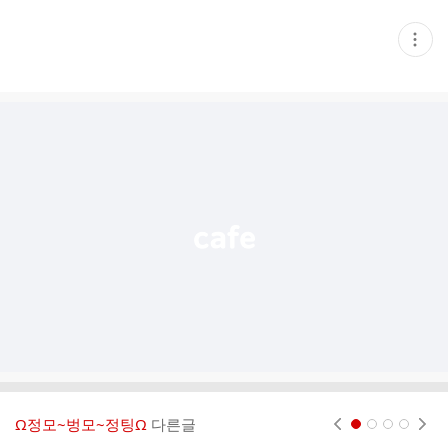
현
재
게
시
글
추
가
기
능
열
기
Ω정모~벙모~정팅Ω
다른글
현재페이지 1
2
3
4