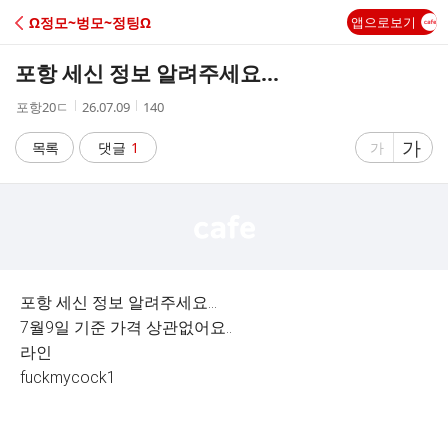
C
Ω정모~벙모~정팅Ω
앱으로보기
A
포항 세신 정보 알려주세요...
F
작
작
조
포항20ㄷ
26.07.09
140
성
성
회
E
자
시
수
글
가
글
목록
댓글
1
가
간
자
자
크
크
기
기
크
작
게
게
포항 세신 정보 알려주세요...
7월9일 기준 가격 상관없어요..
라인
fuckmycock1