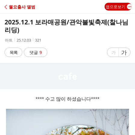
C
월요출사 앨범
앱으로보기
A
2025.12.1 보라매공원/관악불빛축제(찰나님
F
리딩)
작
작
조
아트
25.12.03
321
E
성
성
회
자
시
수
글
가
글
목록
댓글
9
가
간
자
자
크
크
기
기
크
작
게
게
**** 수고 많이 하셨습니다****