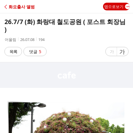
C
화요출사 앨범
앱으로보기
A
26.7/7 (화) 화랑대 철도공원 ( 포스트 회장님
F
)
작
작
조
어울림
26.07.08
194
E
성
성
회
자
시
수
글
가
글
목록
댓글
5
가
간
자
자
크
크
기
기
크
작
게
게