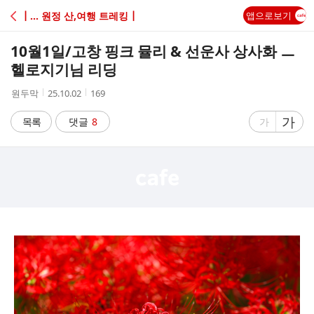
C
┃... 원정 산,여행 트레킹┃
앱으로보기
A
10월1일/고창 핑크 뮬리 & 선운사 상사화 ㅡ
F
헬로지기님 리딩
작
작
조
원두막
25.10.02
169
E
성
성
회
자
시
수
글
가
글
목록
댓글
8
가
간
자
자
크
크
기
기
크
작
게
게