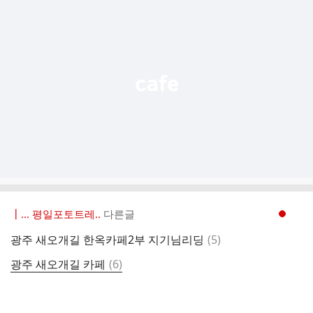
가
기
능
열
기
┃... 평일포토트레..
다른글
현재페이지 1
댓
광주 새오개길 한옥카페2부 지기님리딩
(
5
)
글
댓
광주 새오개길 카페
(
6
)
글