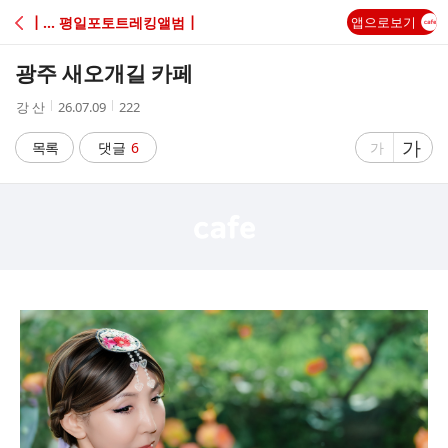
C
┃... 평일포토트레킹앨범┃
앱으로보기
A
광주 새오개길 카페
F
작
작
조
강 산
26.07.09
222
성
성
회
E
자
시
수
글
가
글
목록
댓글
6
가
간
자
자
크
크
기
기
크
작
게
게