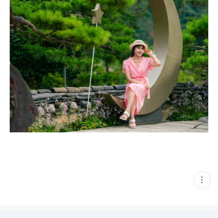
현
재
게
시
글
추