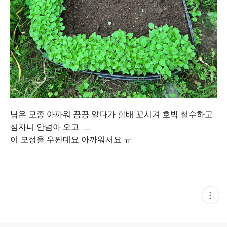
남은 모종 아까워 끙끙 알다가 할배 꼬시겨 호박 철수하고
심자니 안넘아 오고. ㅡ
이 모정을 우짠데요 아까워서요 ㅠ
현
재
게
시
글