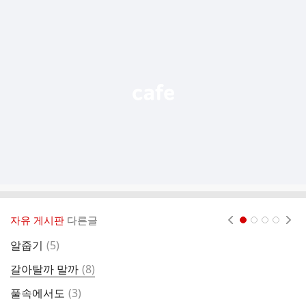
추
가
기
능
열
기
자유 게시판
다른글
현재페이지 1
2
3
4
댓
알줍기
(
5
)
글
댓
갈아탈까 말까
(
8
)
저
글
댓
풀속에서도
(
3
)
강
글