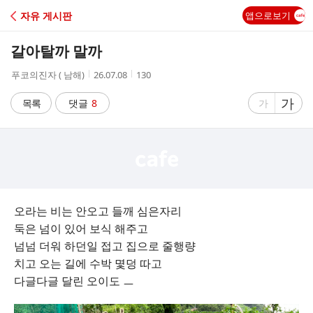
C
자유 게시판
앱으로보기
A
갈아탈까 말까
F
작
작
조
푸코의진자 ( 남해)
26.07.08
130
성
성
회
E
자
시
수
글
가
글
목록
댓글
8
가
간
자
자
크
크
기
기
크
작
게
게
오라는 비는 안오고 들깨 심은자리
둑은 넘이 있어 보식 해주고
넘넘 더워 하던일 접고 집으로 줄행량
치고 오는 길에 수박 몇덩 따고
다글다글 달린 오이도 ㅡ