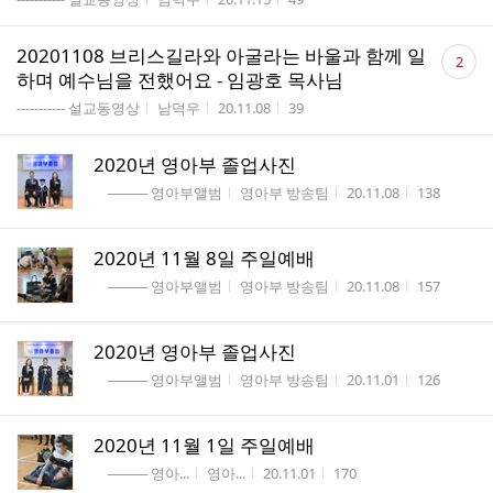
댓
20201108 브리스길라와 아굴라는 바울과 함께 일
2
글
하며 예수님을 전했어요 - 임광호 목사님
수
게시판명
작성자
작성시간
조회수
----------- 설교동영상
남덕우
20.11.08
39
2020년 영아부 졸업사진
게시판명
작성자
작성시간
조회수
──── 영아부앨범
영아부 방송팀
20.11.08
138
2020년 11월 8일 주일예배
게시판명
작성자
작성시간
조회수
──── 영아부앨범
영아부 방송팀
20.11.08
157
2020년 영아부 졸업사진
게시판명
작성자
작성시간
조회수
──── 영아부앨범
영아부 방송팀
20.11.01
126
2020년 11월 1일 주일예배
게시판명
작성자
작성시간
조회수
──── 영아...
영아...
20.11.01
170