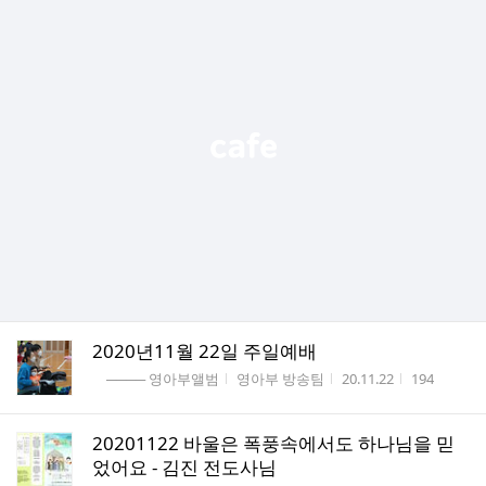
2020년11월 22일 주일예배
게시판명
작성자
작성시간
조회수
──── 영아부앨범
영아부 방송팀
20.11.22
194
20201122 바울은 폭풍속에서도 하나님을 믿
었어요 - 김진 전도사님