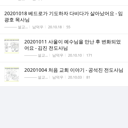
20201018 베드로가 기도하자 다비다가 살아났어요 - 임
광호 목사님
게시판명
작성자
작성시간
조회수
----------- 설교...
남덕우
20.10.18
55
20201011 사울이 예수님을 만난 후 변화되었
어요 - 김진 전도사님
게시판명
작성자
작성시간
조회수
----------- 설교...
남덕우
20.10.10
171
20201004 처음 교회 이야기 - 공석진 전도사님
게시판명
작성자
작성시간
조회수
----------- 설교...
남덕우
20.10.03
81