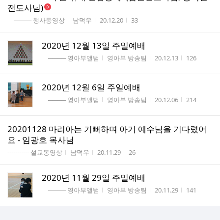
전도사님)
게시판명
작성자
작성시간
조회수
──── 행사동영상
남덕우
20.12.20
33
2020년 12월 13일 주일예배
게시판명
작성자
작성시간
조회수
──── 영아부앨범
영아부 방송팀
20.12.13
126
2020년 12월 6일 주일예배
게시판명
작성자
작성시간
조회수
──── 영아부앨범
영아부 방송팀
20.12.06
214
20201128 마리아는 기뻐하며 아기 예수님을 기다렸어
요 - 임광호 목사님
게시판명
작성자
작성시간
조회수
----------- 설교동영상
남덕우
20.11.29
26
2020년 11월 29일 주일예배
게시판명
작성자
작성시간
조회수
──── 영아부앨범
영아부 방송팀
20.11.29
141