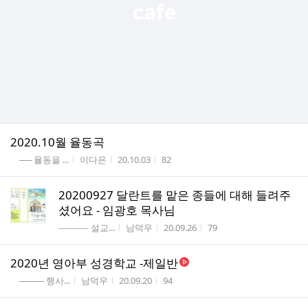
2020.10월 율동곡
게시판명
작성자
작성시간
조회수
── 율동을 ...
이다은
20.10.03
82
20200927 달란트를 맡은 종들에 대해 들려주
셨어요 - 임광호 목사님
게시판명
작성자
작성시간
조회수
----------- 설교...
남덕우
20.09.26
79
2020년 영아부 성경학교 -제일반
게시판명
작성자
작성시간
조회수
──── 행사...
남덕우
20.09.20
94