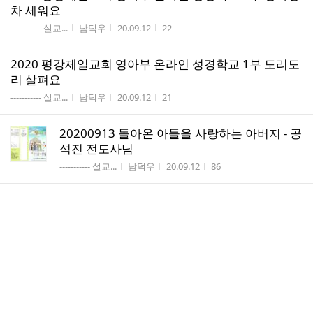
차 세워요
게시판명
작성자
작성시간
조회수
----------- 설교...
남덕우
20.09.12
22
2020 평강제일교회 영아부 온라인 성경학교 1부 도리도
리 살펴요
게시판명
작성자
작성시간
조회수
----------- 설교...
남덕우
20.09.12
21
20200913 돌아온 아들을 사랑하는 아버지 - 공
석진 전도사님
게시판명
작성자
작성시간
조회수
----------- 설교...
남덕우
20.09.12
86
20209006 하나님과 함께 성전을 세워요 - 임광
호 목사님
게시판명
작성자
작성시간
조회수
----------- 설교...
남덕우
20.09.05
157
20200830 네 가지 땅에 떨어진 씨 - 김진 전도
사님
게시판명
작성자
작성시간
조회수
----------- 설교...
남덕우
20.08.29
72