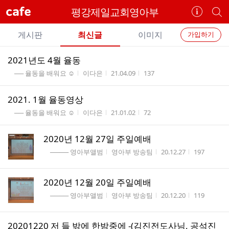
cafe
평강제일교회영아부
카
개
페
별
개
정
카
게시판
최신글
이미지
가입하기
보
별
페
전
전
보
검
2021년도 4월 율동
카
체
기
색
체
게시판명
작성자
작성시간
조회수
── 율동을 배워요 ☺
이다은
21.04.09
137
페
글
글
리
메
2021. 1월 율동영상
스
뉴
게시판명
작성자
작성시간
조회수
트
── 율동을 배워요 ☺
이다은
21.01.02
72
2020년 12월 27일 주일예배
게시판명
작성자
작성시간
조회수
──── 영아부앨범
영아부 방송팀
20.12.27
197
2020년 12월 20일 주일예배
게시판명
작성자
작성시간
조회수
──── 영아부앨범
영아부 방송팀
20.12.20
119
20201220 저 들 밖에 한밤중에 -(김진전도사님, 공석진