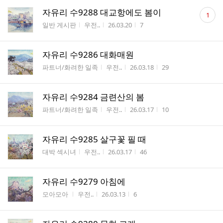
댓
자유리 수9288 대교항에도 봄이
1
글
게시판명
작성자
작성시간
조회수
일반 게시판
우전..
26.03.20
7
수
자유리 수9286 대화매원
게시판명
작성자
작성시간
조회수
파트너/화려한 일족
우전..
26.03.18
29
자유리 수9284 금련산의 봄
게시판명
작성자
작성시간
조회수
파트너/화려한 일족
우전..
26.03.17
10
자유리 수9285 살구꽃 필 때
게시판명
작성자
작성시간
조회수
대박 섹시녀
우전..
26.03.17
46
자유리 수9279 아침에
게시판명
작성자
작성시간
조회수
모아모아
우전..
26.03.13
6