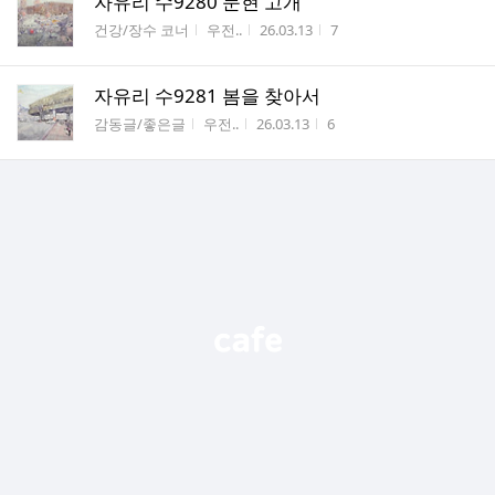
자유리 수9280 문현 고개
게시판명
작성자
작성시간
조회수
건강/장수 코너
우전..
26.03.13
7
자유리 수9281 봄을 찾아서
게시판명
작성자
작성시간
조회수
감동글/좋은글
우전..
26.03.13
6