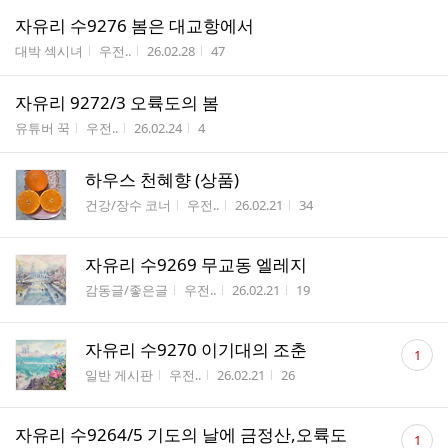
자유리 수9276 봄은 대교항에서
게시판명
작성자
작성시간
조회수
대박 섹시녀
우전..
26.02.28
47
자유리 9272/3 오륙도의 봄
게시판명
작성자
작성시간
조회수
유튜버 꾹
우전..
26.02.24
4
하우스 천혜향 (상품)
게시판명
작성자
작성시간
조회수
건강/장수 코너
우전..
26.02.21
34
자유리 수9269 무교동 엘레지
게시판명
작성자
작성시간
조회수
감동글/좋은글
우전..
26.02.21
19
댓
자유리 수9270 이기대의 조춘
1
글
게시판명
작성자
작성시간
조회수
일반 게시판
우전..
26.02.21
26
수
댓
자유리 수9264/5 기도의 날에 금정산,오륙도
1