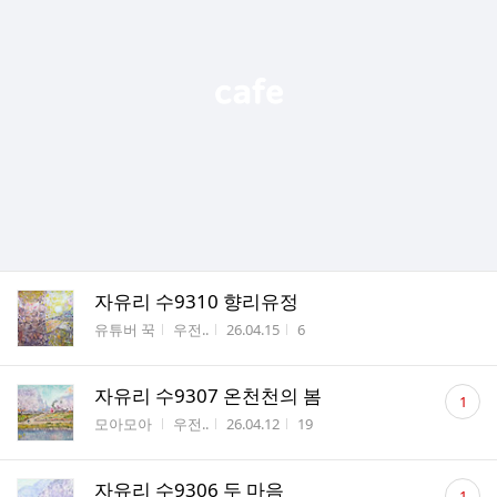
자유리 수9310 향리유정
게시판명
작성자
작성시간
조회수
유튜버 꾹
우전..
26.04.15
6
댓
자유리 수9307 온천천의 봄
1
글
게시판명
작성자
작성시간
조회수
모아모아
우전..
26.04.12
19
수
댓
자유리 수9306 두 마음
1