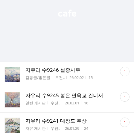
댓
자유리 수9246 설중사우
1
글
게시판명
작성자
작성시간
조회수
감동글/좋은글
우전..
26.02.02
15
수
댓
자유리 수9245 봄은 연육교 건너서
1
글
게시판명
작성자
작성시간
조회수
일반 게시판
우전..
26.02.01
16
수
댓
자유리 수9241 대장도 추상
1
글
게시판명
작성자
작성시간
조회수
자유 게시판
우전..
26.01.29
24
수