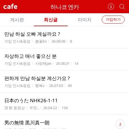
cafe
하나코 엔카
카
개
페
별
개
정
카
게시판
최신글
이미지
가입하기
보
별
페
전
전
보
검
만남 하실 오빠 계실까요 ?
카
체
기
색
체
게시판명
작성자
작성시간
조회수
가입 인사&등업
봄꽃kn
26.08.06
8
페
글
글
리
메
자상하고 매너 좋으신 분
스
뉴
게시판명
작성자
작성시간
조회수
트
가입 인사&등업
사랑해jae
26.08.01
14
편하게 만남 하실분 계신가요 ?
게시판명
작성자
작성시간
조회수
가입 인사&등업
행복v
26.07.03
49
日本のうた NHK26-1-11
게시판명
작성자
작성시간
조회수
演 歌 동영상
우전..
26.04.22
134
댓
男の無情 黒川真一朗
2
글