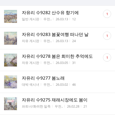
댓
자유리 수9282 산수유 향기에
1
글
게시판명
작성자
작성시간
조회수
일반 게시판
우전..
26.03.13
12
수
댓
자유리 수9283 봄꽃여행 떠나던 날
1
글
게시판명
작성자
작성시간
조회수
자유 게시판
우전..
26.03.13
24
수
댓
자유리 수9278 봄은 희미한 추억에도
1
글
게시판명
작성자
작성시간
조회수
자유 게시판
우전..
26.03.05
31
수
자유리 수9277 봄노래
게시판명
작성자
작성시간
조회수
대박 섹시녀
우전..
26.03.02
46
자유리 수9275 재래시장에도 봄이
게시판명
작성자
작성시간
조회수
파트너/화려한 일족
우전..
26.02.28
21