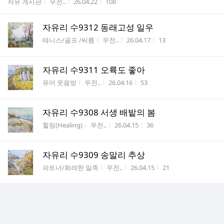
게시판명
작성자
작성시간
조회수
자유 게시판
우전..
26.04.22
108
수
자유리 수9312 동래고성 일우
게시판명
작성자
작성시간
조회수
테니스/골프 /씨름
우전..
26.04.17
13
자유리 수9311 오륙도 좋아
게시판명
작성자
작성시간
조회수
유머 웃음방
우전..
26.04.16
53
자유리 수9308 서생 배밭의 봄
게시판명
작성자
작성시간
조회수
힐링(Healing)
우전..
26.04.15
36
자유리 수9309 송말리 추상
게시판명
작성자
작성시간
조회수
파트너/화려한 일족
우전..
26.04.15
21