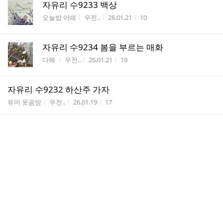
자유리 수9233 백상
게시판명
작성자
작성시간
조회수
오늘밤 어때
우전..
26.01.21
10
자유리 수9234 봄을 부르는 매화
게시판명
작성자
작성시간
조회수
다혜
우전..
26.01.21
19
자유리 수9232 하산주 가자
게시판명
작성자
작성시간
조회수
유머 웃음방
우전..
26.01.19
17
자유리 수9231 노래하는 새
게시판명
작성자
작성시간
조회수
힐링(Healing)
우전..
26.01.18
13
자유리 수9230 시발점
게시판명
작성자
작성시간
조회수
파트너/화려한 일족
우전..
26.01.17
22
자유리 수9229 신나게 날자
게시판명
작성자
작성시간
조회수
대박 섹시녀
우전..
26.01.14
77