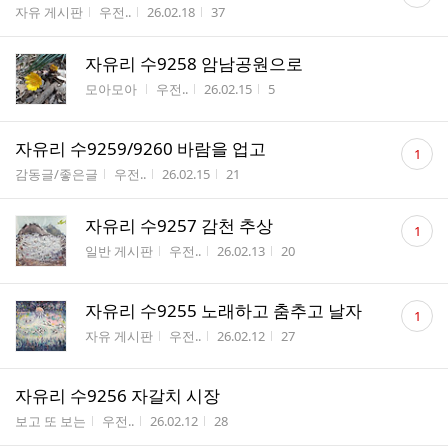
글
게시판명
작성자
작성시간
조회수
자유 게시판
우전..
26.02.18
37
수
자유리 수9258 암남공원으로
게시판명
작성자
작성시간
조회수
모아모아
우전..
26.02.15
5
댓
자유리 수9259/9260 바람을 업고
1
글
게시판명
작성자
작성시간
조회수
감동글/좋은글
우전..
26.02.15
21
수
댓
자유리 수9257 감천 추상
1
글
게시판명
작성자
작성시간
조회수
일반 게시판
우전..
26.02.13
20
수
댓
자유리 수9255 노래하고 춤추고 날자
1
글
게시판명
작성자
작성시간
조회수
자유 게시판
우전..
26.02.12
27
수
자유리 수9256 자갈치 시장
게시판명
작성자
작성시간
조회수
보고 또 보는
우전..
26.02.12
28