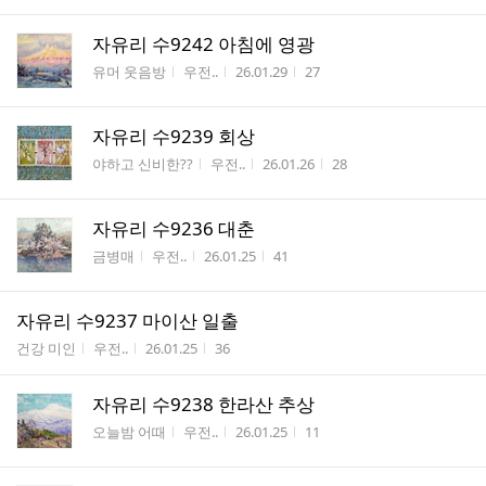
자유리 수9242 아침에 영광
게시판명
작성자
작성시간
조회수
유머 웃음방
우전..
26.01.29
27
자유리 수9239 회상
게시판명
작성자
작성시간
조회수
야하고 신비한??
우전..
26.01.26
28
자유리 수9236 대춘
게시판명
작성자
작성시간
조회수
금병매
우전..
26.01.25
41
자유리 수9237 마이산 일출
게시판명
작성자
작성시간
조회수
건강 미인
우전..
26.01.25
36
자유리 수9238 한라산 추상
게시판명
작성자
작성시간
조회수
오늘밤 어때
우전..
26.01.25
11