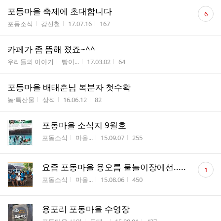
댓
포동마을 축제에 초대합니다
6
글
게시판명
작성자
작성시간
조회수
포동소식
강신철
17.07.16
167
수
카페가 좀 뜸해 졌죠~^^
게시판명
작성자
작성시간
조회수
우리들의 이야기
빵이...
17.03.02
64
포동마을 배태춘님 복분자 첫수확
게시판명
작성자
작성시간
조회수
농·특산물
상석
16.06.12
82
포동마을 소식지 9월호
게시판명
작성자
작성시간
조회수
포동소식
마을...
15.09.07
255
댓
요즘 포동마을 용오름 물놀이장에선.....
1
글
게시판명
작성자
작성시간
조회수
포동소식
마을...
15.08.06
450
수
용포리 포동마을 수영장