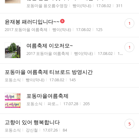
게시판명
작성자
작성시간
조회수
포동마을 용오름수영장
빵이(막내)
17.08.02
311
댓
윤재봉 패러디입니다~~
1
글
게시판명
작성자
작성시간
조회수
2017 포동마을 여름축제
빵이(막내)
17.08.02
125
수
댓
여름축제 이모저모~
1
글
게시판명
작성자
작성시간
조회수
2017 포동마을 여름축제
빵이(막내)
17.08.02
192
수
포동마을 여름축제 티브로드 방영시간
게시판명
작성자
작성시간
조회수
포동소식
빵이(막내)
17.08.02
145
포동마을여름축제
게시판명
작성자
작성시간
조회수
포동소식
파로...
17.07.28
205
댓
고향이 있어 행복합니다
5
글
게시판명
작성자
작성시간
조회수
포동소식
강신철
17.07.26
84
수