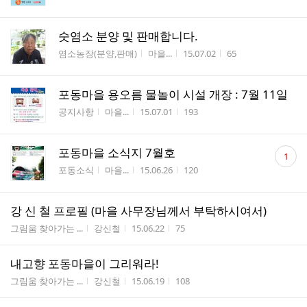
숫염소 분양 및 판매합니다.
게시판명
작성자
작성시간
조회수
염소농장(분양,판매)
마을...
15.07.02
65
포동마을 용오름 물놀이 시설 개장 : 7월 11일
게시판명
작성자
작성시간
조회수
공지사항
마을...
15.07.01
193
댓
포동마을 소식지 7월호
1
글
게시판명
작성자
작성시간
조회수
포동소식
마을...
15.06.26
120
수
강 신 철 프로필 (마을 사무장님께서 부탁하시여서)
게시판명
작성자
작성시간
조회수
그림움 찾아가는 ...
강신철
15.06.22
75
내고향 포동마을이 그리워라!
게시판명
작성자
작성시간
조회수
그림움 찾아가는 ...
강신철
15.06.19
108