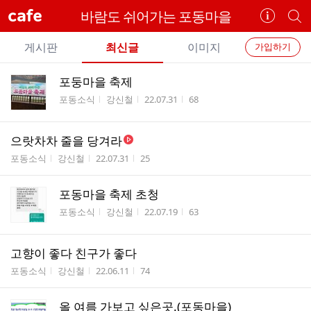
cafe
바람도 쉬어가는 포동마을
카
개
페
별
개
정
카
게시판
최신글
이미지
가입하기
보
별
페
전
전
보
검
포둥마을 축제
카
체
기
색
체
게시판명
작성자
작성시간
조회수
포동소식
강신철
22.07.31
68
페
글
글
리
메
스
으랏차차 줄을 당겨라
뉴
트
게시판명
작성자
작성시간
조회수
포동소식
강신철
22.07.31
25
포동마을 축제 초청
게시판명
작성자
작성시간
조회수
포동소식
강신철
22.07.19
63
고향이 좋다 친구가 좋다
게시판명
작성자
작성시간
조회수
포동소식
강신철
22.06.11
74
올 여름 가보고 싶은곳.(포동마을)