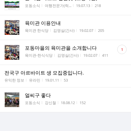
게시판명
작성자
작성시간
조회수
포동소식
여행전문가(럭...
19.07.13
218
육미관 이용안내
게시판명
작성자
작성시간
조회수
육미관 한식당
김영실(간사)
19.02.07
205
댓
포동마을의 육미관을 소개합니다
1
글
게시판명
작성자
작성시간
조회수
육미관-한식식당
김영실(간사)
19.02.07
411
수
전국구 아르바이트 생 모집중입니다.
게시판명
작성자
작성시간
조회수
유익한 정보
유라민
19.01.11
53
얼씨구 좋다
게시판명
작성자
작성시간
조회수
포동소식
강신철
18.08.12
152