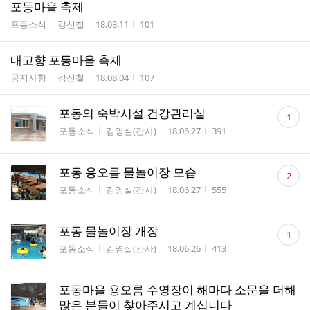
포동마을 축제
게시판명
작성자
작성시간
조회수
포동소식
강신철
18.08.11
101
내고향 포동마을 축제
게시판명
작성자
작성시간
조회수
공지사항
강신철
18.08.04
107
댓
포동의 숙박시설 건강관리실
1
글
게시판명
작성자
작성시간
조회수
포동소식
김영실(간사)
18.06.27
391
수
댓
포동 용오름 물놀이장 모습
2
글
게시판명
작성자
작성시간
조회수
포동소식
김영실(간사)
18.06.27
555
수
댓
포동 물놀이장 개장
1
글
게시판명
작성자
작성시간
조회수
포동소식
김영실(간사)
18.06.26
413
수
포동마을 용오름 수영장이 해마다 소문을 더해
많은 분들이 찾아주시고 계십니다