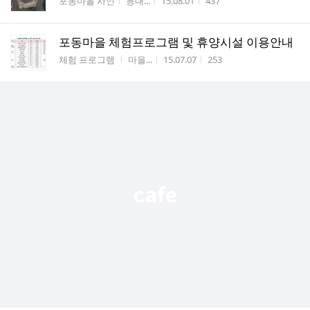
게시판명
작성자
작성시간
조회수
포동마을 사인
등대...
15.08.01
437
포동마을 체험프로그램 및 휴양시설 이용안내
게시판명
작성자
작성시간
조회수
체험 프로그램
마을...
15.07.07
253