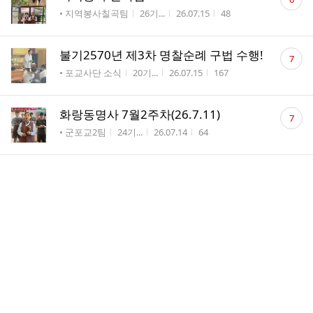
글
게시판명
작성자
작성시간
조회수
• 지역봉사칠곡팀
26기...
26.07.15
48
수
댓
불기2570년 제3차 명찰순례 구법 수행!
7
글
게시판명
작성자
작성시간
조회수
• 포교사단 소식
20기...
26.07.15
167
수
댓
화랑동명사 7월2주차(26.7.11)
7
글
게시판명
작성자
작성시간
조회수
• 군포교2팀
24기...
26.07.14
64
수
댓
자비팀 7월 2주 팀활동
4
글
게시판명
작성자
작성시간
조회수
• 지역봉사자비팀
24기...
26.07.14
46
수
댓
불교문화해설 동화팀 7월 팀 활동 보고
11
글
게시판명
작성자
작성시간
조회수
• 불교문화해설동...
28기...
26.07.13
90
수
댓
제31회 일반포교사 1차합격자를 대상으
7
글
로 한 "면담 및 의식집전"평가시 정견팀 활