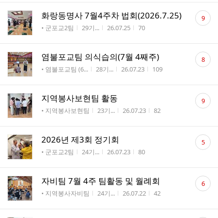
댓
화랑동명사 7월4주차 법회(2026.7.25)
9
글
게시판명
작성자
작성시간
조회수
• 군포교2팀
29기...
26.07.25
70
수
댓
염불포교팀 의식습의(7월 4째주)
8
글
게시판명
작성자
작성시간
조회수
• 염불포교팀 (6...
28기...
26.07.23
109
수
댓
지역봉사보현팀 활동
9
글
게시판명
작성자
작성시간
조회수
• 지역봉사보현팀
23기...
26.07.23
82
수
댓
2026년 제3회 정기회
5
글
게시판명
작성자
작성시간
조회수
• 군포교2팀
24기...
26.07.23
80
수
댓
자비팀 7월 4주 팀활동 및 월례회
6
글
게시판명
작성자
작성시간
조회수
• 지역봉사자비팀
24기...
26.07.22
42
수