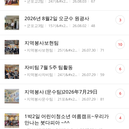
게시판명
작성자
작성시간
조회수
• 군포교2팀
24기&#x2...
26.08.03
67
수
댓
2026년 8월2일 오군수 원광사
3
글
게시판명
작성자
작성시간
조회수
• 군포교3팀
15기&#x2...
26.08.02
48
수
댓
지역봉사보현팀
10
글
게시판명
작성자
작성시간
조회수
• 지역봉사보현팀
25기&#x2...
26.07.30
71
수
댓
자비팀 7월 5주 팀활동
6
글
게시판명
작성자
작성시간
조회수
• 지역봉사자비팀
24기&#x2...
26.07.29
59
수
댓
지역봉사 (문수팀)2026年7月29日
6
글
게시판명
작성자
작성시간
조회수
• 지역봉사문수팀
21포&#x2...
26.07.29
81
수
댓
1박2일 어린이청소년 여름캠프~우리가
4
글
만나는 붓다피아 ~^^
수