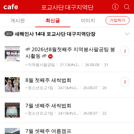
cafe
포교사단 대구지역단
카
개
페
별
개
정
카
게시판
최신글
이미지
가입하기
보
별
페
전
전
보
검
새해인사 14대 포교사단 대구지역단장
공지
카
공지목록 펼치기/접기
체
기
색
체
페
글
댓
글
🌱 2026년8월첫째주 지역봉사팔공팀 봉
2
리
글
메
사활동 🌱
스
수
뉴
게시판명
작성자
작성시간
조회수
• 지역봉사팔공팀
21기&#x2...
26.08.08
31
트
댓
8월 첫째주 새싹법회
2
글
게시판명
작성자
작성시간
조회수
• 청소년포교1팀
24기&#x2...
26.08.07
26
수
7월 넷째주 새싹법회
게시판명
작성자
작성시간
조회수
• 청소년포교1팀
24기&#x2...
26.08.07
22
7월 셋째주 여름캠프