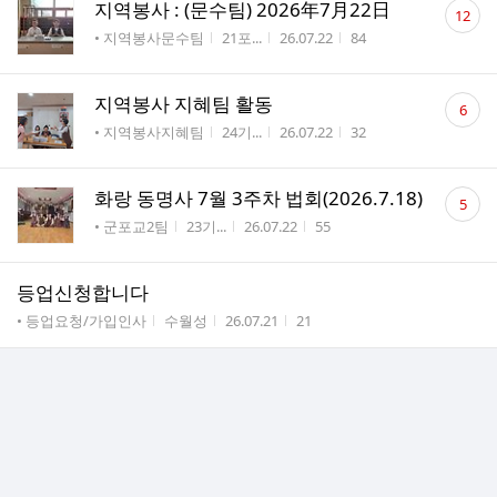
댓
지역봉사 : (문수팀) 2026年7月22日
12
글
게시판명
작성자
작성시간
조회수
• 지역봉사문수팀
21포...
26.07.22
84
수
댓
지역봉사 지혜팀 활동
6
글
게시판명
작성자
작성시간
조회수
• 지역봉사지혜팀
24기...
26.07.22
32
수
댓
화랑 동명사 7월 3주차 법회(2026.7.18)
5
글
게시판명
작성자
작성시간
조회수
• 군포교2팀
23기...
26.07.22
55
수
등업신청합니다
게시판명
작성자
작성시간
조회수
• 등업요청/가입인사
수월성
26.07.21
21