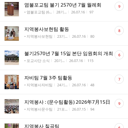
댓
염불포교팀 불기 2570년 7월 월례회
9
글
게시판명
작성자
작성시간
조회수
• 염불포교팀 (6...
28기...
26.07.16
97
수
댓
지역봉사보현팀 활동
8
글
게시판명
작성자
작성시간
조회수
• 지역봉사보현팀
23기...
26.07.16
80
수
댓
불기2570년 7월 15일 본단 임원회의 개최
6
글
게시판명
작성자
작성시간
조회수
• 포교사단 소식
20기...
26.07.16
115
수
댓
자비팀 7월 3주 팀활동
7
글
게시판명
작성자
작성시간
조회수
• 지역봉사자비팀
24기...
26.07.16
48
수
댓
지역봉사 : (문수팀활동) 2026年7月15日
9
글
게시판명
작성자
작성시간
조회수
• 지역봉사문수팀
21포...
26.07.15
94
수
댓
지역봉사 칠곡팀
6