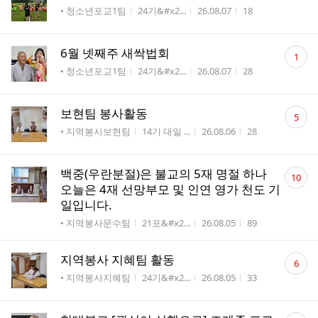
게시판명
작성자
작성시간
조회수
• 청소년포교1팀
24기&#x2...
26.08.07
18
댓
6월 넷째주 새싹법회
1
글
게시판명
작성자
작성시간
조회수
• 청소년포교1팀
24기&#x2...
26.08.07
28
수
댓
보현팀 봉사활동
5
글
게시판명
작성자
작성시간
조회수
• 지역봉사보현팀
14기 대일 ...
26.08.06
28
수
댓
백중(우란분절)은 불교의 5재 명절 하나
10
글
오늘은 4재 선망부모 및 인연 영가 천도 기
수
일입니다.
게시판명
작성자
작성시간
조회수
• 지역봉사문수팀
21포&#x2...
26.08.05
89
댓
지역봉사 지혜팀 활동
6
글
게시판명
작성자
작성시간
조회수
• 지역봉사지혜팀
24기&#x2...
26.08.05
33
수
댓