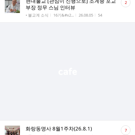
현대불교 [관심이 신행으로] 조계종 포교
2
글
부장 정무 스님 인터뷰
수
게시판명
작성자
작성시간
조회수
• 불교계 소식
16기&#x2...
26.08.05
54
댓
화랑동명사 8월1주차(26.8.1)
7
글