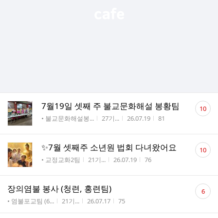
댓
7월19일 셋째 주 불교문화해설 봉황팀
10
글
게시판명
작성자
작성시간
조회수
• 불교문화해설봉...
27기...
26.07.19
81
수
댓
✨️7월 셋째주 소년원 법회 다녀왔어요
10
글
게시판명
작성자
작성시간
조회수
• 교정교화2팀
21기...
26.07.19
76
수
댓
장의염불 봉사 (청련, 홍련팀)
6
글
게시판명
작성자
작성시간
조회수
• 염불포교팀 (6...
21기...
26.07.17
75
수