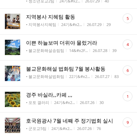
게시판명
작성자
작성시간
조회수
• 청소년포교2팀
24기&#x2...
26.07.29
40
댓
지역봉사 지혜팀 활동
5
글
게시판명
작성자
작성시간
조회수
• 지역봉사지혜팀
24기&#x2...
26.07.29
29
수
댓
이쁜 하늘보며 더위야 물렀거라
4
글
게시판명
작성자
작성시간
조회수
• 불교문화해설송림팀
14&#x2F...
26.07.28
39
수
댓
불교문화해설 법화팀 7월 봉사활동
6
글
게시판명
작성자
작성시간
조회수
• 불교문화해설법화팀
22기&#x2...
26.07.27
83
수
댓
경주 바실라,,카페 ,,,
1
글
게시판명
작성자
작성시간
조회수
• 포토 갤러리
24기&#x2...
26.07.26
30
수
댓
호국원광사 7월 네째 주 정기법회 실시
9
글
게시판명
작성자
작성시간
조회수
• 군포교5팀
24기&#x2...
26.07.26
76
수