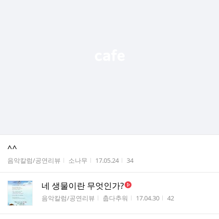
^^
게시판명
작성자
작성시간
조회수
음악칼럼/공연리뷰
소나무
17.05.24
34
네 생물이란 무엇인가?
게시판명
작성자
작성시간
조회수
음악칼럼/공연리뷰
춥다추워
17.04.30
42