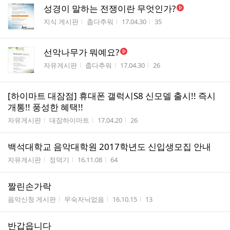
성경이 말하는 전쟁이란 무엇인가?
게시판명
작성자
작성시간
조회수
지식 게시판
춥다추워
17.04.30
35
선악나무가 뭐예요?
게시판명
작성자
작성시간
조회수
자유게시판
춥다추워
17.04.30
26
[하이마트 대잠점] 휴대폰 갤럭시S8 신모델 출시!! 즉시
개통!! 풍성한 혜택!!
게시판명
작성자
작성시간
조회수
자유게시판
대잠하이마트
17.04.20
26
백석대학교 음악대학원 2017학년도 신입생모집 안내
게시판명
작성자
작성시간
조회수
자유게시판
정덕기
16.11.08
64
짤린손가락
게시판명
작성자
작성시간
조회수
음악신청 게시판
무숙자닉없음
16.10.15
13
반갑읍니다