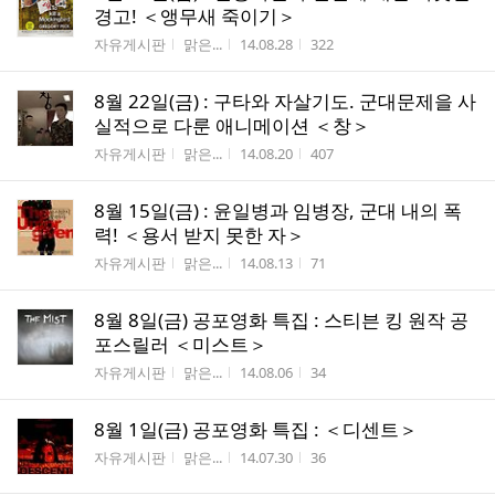
경고! ＜앵무새 죽이기＞
게시판명
작성자
작성시간
조회수
자유게시판
맑은...
14.08.28
322
8월 22일(금) : 구타와 자살기도. 군대문제을 사
실적으로 다룬 애니메이션 ＜창＞
게시판명
작성자
작성시간
조회수
자유게시판
맑은...
14.08.20
407
8월 15일(금) : 윤일병과 임병장, 군대 내의 폭
력! ＜용서 받지 못한 자＞
게시판명
작성자
작성시간
조회수
자유게시판
맑은...
14.08.13
71
8월 8일(금) 공포영화 특집 : 스티븐 킹 원작 공
포스릴러 ＜미스트＞
게시판명
작성자
작성시간
조회수
자유게시판
맑은...
14.08.06
34
8월 1일(금) 공포영화 특집 : ＜디센트＞
게시판명
작성자
작성시간
조회수
자유게시판
맑은...
14.07.30
36