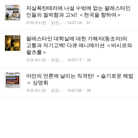
자살폭탄테러에 나설 수밖에 없는 팔레스타인
인들의 절박함과 고뇌! ＜천국을 향하여＞
게시판명
작성자
작성시간
조회수
자유게시판
맑은...
14.07.24
61
팔레스타인 대학살에 대한 가해자(동조자)의
고통과 자기고백! 다큐 애니메이션 ＜바시르와
왈츠를＞
게시판명
작성자
작성시간
조회수
자유게시판
맑은...
14.07.17
39
야만의 언론에 날리는 직격탄! ＜슬기로운 해법
＞ 상영회
게시판명
작성자
작성시간
조회수
자유게시판
맑은...
14.07.08
39
7월 4일 불온영화제 : 임병장 총기사건으로 되
돌아보는 김훈중위 사건 ＜진실의 문＞
게시판명
작성자
작성시간
조회수
자유게시판
맑은...
14.07.03
212
6월 20일(금) 불온영화제 : 월드컵 특집 ＜그들만의 월드