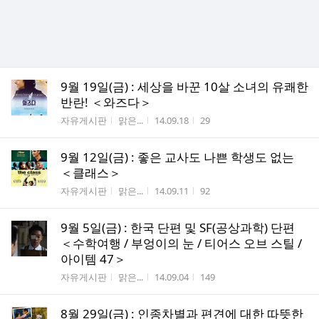
9월 19일(금) : 세상을 바꾼 10살 소녀의 유쾌한
반란! ＜와즈다＞
게시판명
작성자
작성시간
조회수
자유게시판
맑은...
14.09.18
29
9월 12일(금) : 좋은 교사도 나쁜 학생도 없는
＜클래스＞
게시판명
작성자
작성시간
조회수
자유게시판
맑은...
14.09.11
92
9월 5일(금) : 한국 단편 및 SF(공상과학) 단편
＜수학여행 / 부엉이의 눈 / 티어스 오브 스틸 /
아이템 47＞
게시판명
작성자
작성시간
조회수
자유게시판
맑은...
14.09.04
149
8월 29일(금) : 인종차별과 편견에 대한 따뜻한