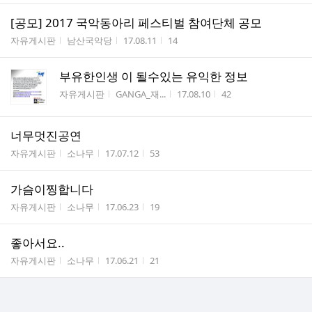
[공모] 2017 국악동아리 페스티벌 참여단체 공모
게시판명
작성자
작성시간
조회수
자유게시판
남산국악당
17.08.11
14
부유한인생 이 될수있는 유익한 정보
게시판명
작성자
작성시간
조회수
자유게시판
GANGA_재...
17.08.10
42
너무멋진공연
게시판명
작성자
작성시간
조회수
자유게시판
소나무
17.07.12
53
가슴이찡합니다
게시판명
작성자
작성시간
조회수
자유게시판
소나무
17.06.23
19
좋아서요..
게시판명
작성자
작성시간
조회수
자유게시판
소나무
17.06.21
21