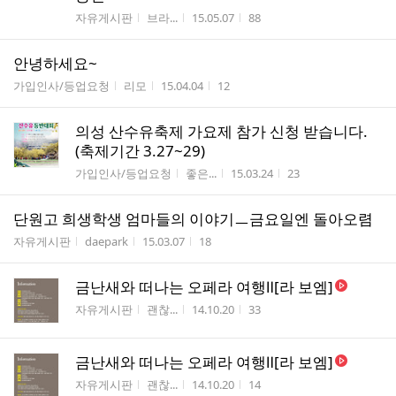
게시판명
작성자
작성시간
조회수
자유게시판
브라...
15.05.07
88
안녕하세요~
게시판명
작성자
작성시간
조회수
가입인사/등업요청
리모
15.04.04
12
의성 산수유축제 가요제 참가 신청 받습니다.
(축제기간 3.27~29)
게시판명
작성자
작성시간
조회수
가입인사/등업요청
좋은...
15.03.24
23
단원고 희생학생 엄마들의 이야기ㅡ금요일엔 돌아오렴
게시판명
작성자
작성시간
조회수
자유게시판
daepark
15.03.07
18
금난새와 떠나는 오페라 여행Ⅱ[라 보엠]
게시판명
작성자
작성시간
조회수
자유게시판
괜찮...
14.10.20
33
금난새와 떠나는 오페라 여행Ⅱ[라 보엠]
게시판명
작성자
작성시간
조회수
자유게시판
괜찮...
14.10.20
14