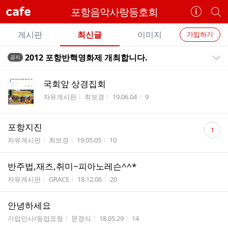
cafe
포항음악사랑동호회
카
개
페
별
개
정
카
게시판
최신글
이미지
가입하기
보
별
페
전
전
보
검
2012 포항반핵영화제 개최합니다.
공지
카
공지목록 펼치기/접기
체
기
색
체
페
글
글
국회앞 상경집회
리
메
게시판명
작성자
작성시간
조회수
자유게시판
최보경
19.06.04
9
스
뉴
트
댓
포항지진
1
글
게시판명
작성자
작성시간
조회수
자유게시판
최보경
19.05.05
10
수
반주법,재즈,취미~피아노레슨^^*
게시판명
작성자
작성시간
조회수
자유게시판
GRACE
18.12.06
20
안녕하세요
게시판명
작성자
작성시간
조회수
가입인사/등업요청
문경식
18.05.29
14