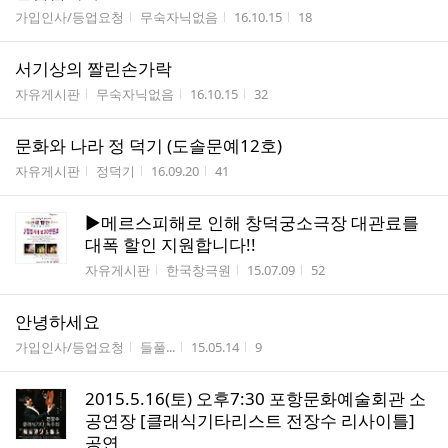
게시판명
작성자
작성시간
조회수
가입인사/등업요청
무숙자닉없음
16.10.15
18
서기상의 짤린손가락
게시판명
작성자
작성시간
조회수
자유게시판
무숙자닉없음
16.10.15
32
문화와 나라 정 덕기 (도솔문예12호)
게시판명
작성자
작성시간
조회수
자유게시판
정덕기
16.09.20
41
▶메르스피해로 인해 창덕궁소극장 대관료를
대폭 할인 지원합니다!!
게시판명
작성자
작성시간
조회수
자유게시판
한국창극원
15.07.09
52
안녕하세요
게시판명
작성자
작성시간
조회수
가입인사/등업요청
들풀...
15.05.14
9
2015.5.16(토) 오후7:30 포항문화예술회관 소
공연장 [클래식기타리스트 전장수 리사이틀]
공연