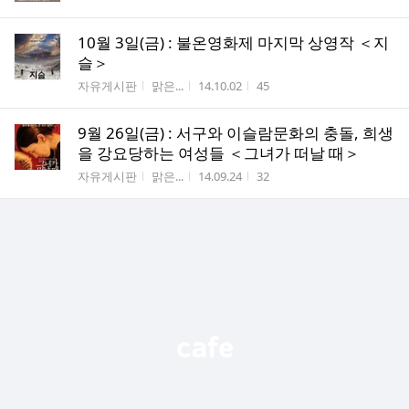
10월 3일(금) : 불온영화제 마지막 상영작 ＜지
슬＞
게시판명
작성자
작성시간
조회수
자유게시판
맑은...
14.10.02
45
9월 26일(금) : 서구와 이슬람문화의 충돌, 희생
을 강요당하는 여성들 ＜그녀가 떠날 때＞
게시판명
작성자
작성시간
조회수
자유게시판
맑은...
14.09.24
32