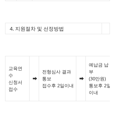
4. 지원절차 및 선정방법
예납금 납
교육연
전형심사 결과
부
수
➡
통보
➡
(30만원)
신청서
접수후 2일이내
통보후 2일
접수
이내