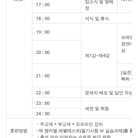
입소식 및 방배
17 : 00
정
18 : 00
석식 및 휴식
19 : 00
프레젠
경연대회
상
20 : 00
제1강~제4강
[실전]
21 : 00
특허 실
22 : 00
문제지 배포 및 답안 작성
23 : 00
세면 및 취침
24 : 00
- 주교재 + 부교재 + 오프라인 강의
훈련방법
- 매 챕터별 레벨테스트(필기시험 or 실습과제)를 
- 출석 점수 미달자는 수료증 발급 제한