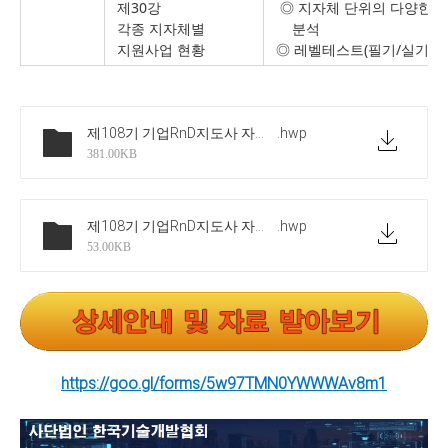
제30강
◎ 지자체 단위의 다양한 
각종 지자체별
분석
지원사업 현황
◎ 레벨테스트(필기/실기시
제108기 기업RnD지도사 자격 획득을 위한 단기 양성 교육연수 지원사업_공고
.hwp
381.00KB
제108기 기업RnD지도사 자격획득을 위한 교육연수_지원신청서
.hwp
53.00KB
https://goo.gl/forms/5w97TMN0YWWWAv8m1