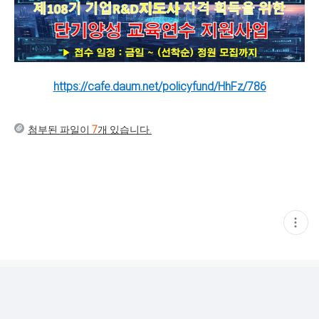
https://cafe.daum.net/policyfund/HhFz/786
첨부된 파일이
7
개 있습니다.
현
재
게
시
글
추
가
기
능
열