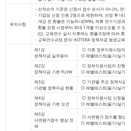
- 선착순의 기준은 신청서 접수 순서가 아니라, 연수
- 기업당 신청 인원 2명으로 제한하며, 선정 후 대
- 개강 전 환불은 가능하나(50%), 제휴 연수기관과의
유의사항
환불 요청 시점부터 최대 1개월 이상소요될 수 있
(단, 교육연수 실시 이후에는 환불규정에 따라 환불 
- 교육연수과정 문의: KOTERA 정책자금 평생교육원 (Tel
제1강
◎ 각종 정부지원사업의 공
정책자금 실무용어
◎ 레벨테스트(필기/실기시
제2강
◎ 정부지원사업의 진행절차
정책자금 기본 FLOW
◎ 레벨테스트(필기/실기시
제3강
◎ 기관별 주요 정책자금사업
기관별 정책자금 현황
◎ 레벨테스트(필기/실기시
제4강
◎ 정부지원사업 신청을 위한
정책자금 기본 요건
◎ 레벨테스트(필기/실기시
제5강
◎ 서면평가 점수를 향상시킬
서면평가점수 향상 전
◎ 레벨테스트(필기/실기시
략