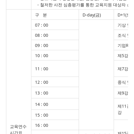
- 철저한 사전 심층평가를 통한 교육지원 대상자 선
구 분
D-day(금)
D+1(토)
07 : 00
기상 및
08 : 00
조식 및
09 : 00
기업R&
10 : 00
제5강~
11 : 00
제7강~
12 : 00
중식 및
13 : 00
제9강~
14 : 00
제11강~
강
15 : 00
16 : 00
교육연수
시간표
제15강