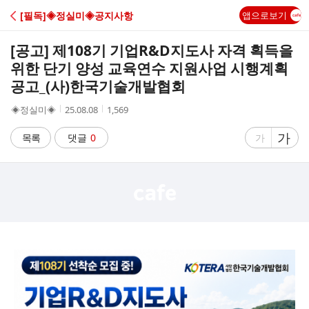
C
[필독]◈정실미◈공지사항
앱으로보기
A
[공고] 제108기 기업R&D지도사 자격 획득을
F
위한 단기 양성 교육연수 지원사업 시행계획
공고_(사)한국기술개발협회
E
작
작
조
◈정실미◈
25.08.08
1,569
성
성
회
자
시
수
글
가
글
목록
댓글
0
가
간
자
자
크
크
기
기
크
작
게
게