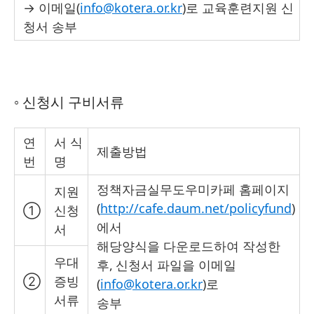
→
이메일(
info@kotera.or.kr
)
로 교육훈련지원 신
청서 송부
◦ 신청시 구비서류
연
서 식
제출방법
번
명
정책자금실무도우미카페 홈페이지
지원
(
http://cafe.daum.net/policyfund
)
①
신청
에서
서
해당양식을 다운
로드
하여
작성한
우대
후,
신청서 파
일을 이메일
②
증빙
(
info@kotera.or.kr
)
로
서류
송부