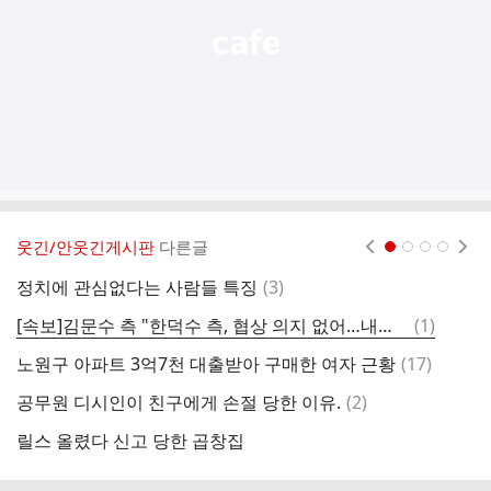
웃긴/안웃긴게시판
다른글
현재페이지 1
2
3
4
댓
정치에 관심없다는 사람들 특징
(
3
)
[
글
댓
[속보]김문수 측 "한덕수 측, 협상 의지 없어…내일 후보 등록 절차 돌입"
(
1
)
국
글
댓
노원구 아파트 3억7천 대출받아 구매한 여자 근황
(
17
)
글
댓
공무원 디시인이 친구에게 손절 당한 이유.
(
2
)
글
릴스 올렸다 신고 당한 곱창집
남