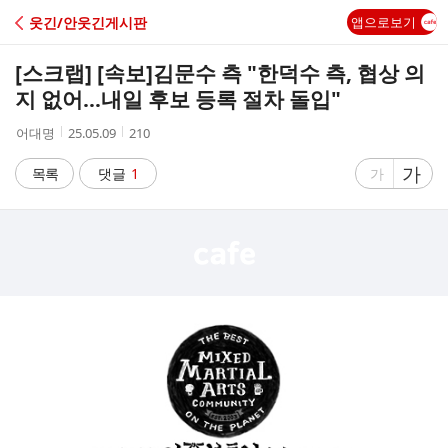
C
웃긴/안웃긴게시판
앱으로보기
A
[스크랩]
[속보]김문수 측 "한덕수 측, 협상 의
F
지 없어…내일 후보 등록 절차 돌입"
작
작
조
어대명
25.05.09
210
E
성
성
회
자
시
수
글
가
글
목록
댓글
1
가
간
자
자
크
크
기
기
크
작
게
게