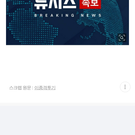
현
스크랩 원문 :
이종격투기
재
게
시
글
추
가
기
능
열
기