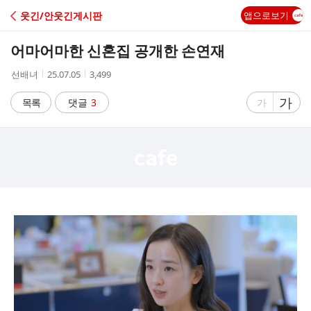
C
웃긴/안웃긴게시판
앱으로보기
A
어마어마한 신혼집 공개한 손연재
F
작
작
조
선배녀
25.07.05
3,499
성
성
회
E
자
시
수
글
가
글
목록
댓글
3
가
간
자
자
크
크
기
기
크
작
게
게