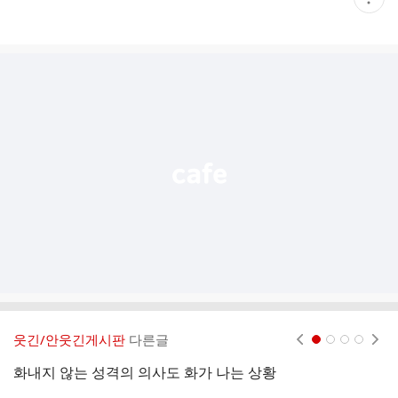
재
게
시
글
추
가
기
능
열
기
웃긴/안웃긴게시판
다른글
현재페이지 1
2
3
4
화내지 않는 성격의 의사도 화가 나는 상황
삼