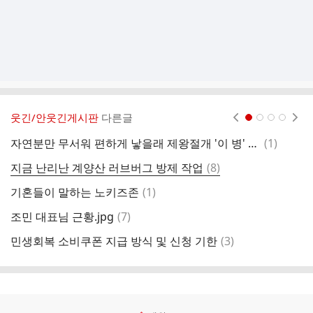
웃긴/안웃긴게시판
다른글
현재페이지 1
2
3
4
댓
자연분만 무서워 편하게 낳을래 제왕절개 '이 병' 걸릴 가능성
(
1
)
케
글
댓
지금 난리난 계양산 러브버그 방제 작업
(
8
)
글
댓
기혼들이 말하는 노키즈존
(
1
)
글
댓
조민 대표님 근황.jpg
(
7
)
어
글
댓
민생회복 소비쿠폰 지급 방식 및 신청 기한
(
3
)
한
글