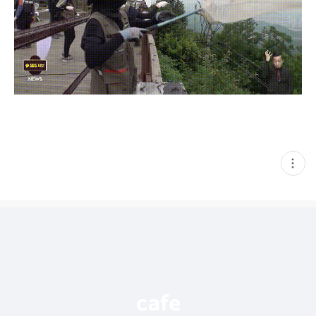
현
재
게
시
글
추
가
기
능
열
기