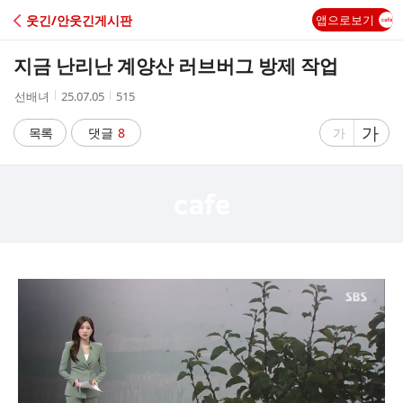
C
웃긴/안웃긴게시판
앱으로보기
A
지금 난리난 계양산 러브버그 방제 작업
F
작
작
조
선배녀
25.07.05
515
성
성
회
E
자
시
수
글
가
글
목록
댓글
8
가
간
자
자
크
크
기
기
크
작
게
게