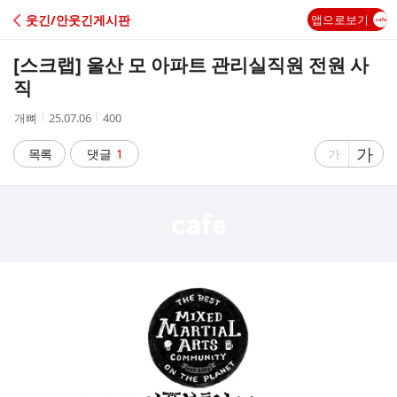
C
웃긴/안웃긴게시판
앱으로보기
A
[스크랩]
울산 모 아파트 관리실직원 전원 사
F
직
작
작
조
개뼈
25.07.06
400
E
성
성
회
자
시
수
글
가
글
목록
댓글
1
가
간
자
자
크
크
기
기
크
작
게
게