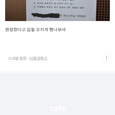
완장찼다고 갑질 오지게 했나보네
현
스크랩 원문 :
이종격투기
재
게
시
글
추
가
기
능
열
기