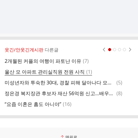
웃긴/안웃긴게시판
다른글
현재페이지 1
2
3
4
댓
2개월된 커플의 여행이 파토난 이유
(
7
)
S
글
댓
울산 모 아파트 관리실직원 전원 사직
(
1
)
대
글
댓
미성년자와 투숙한 30대, 경찰 피해 달아나다 모텔 난간서 추락! ㅁㄹㅎㄹ ㅎㅈ?
(
5
)
글
댓
정은경 복지장관 후보자 재산 56억원 신고…배우자 평창농지보유
(
8
)
일
글
댓
“요즘 이혼은 흠도 아니야”
(
16
)
글
맨위로