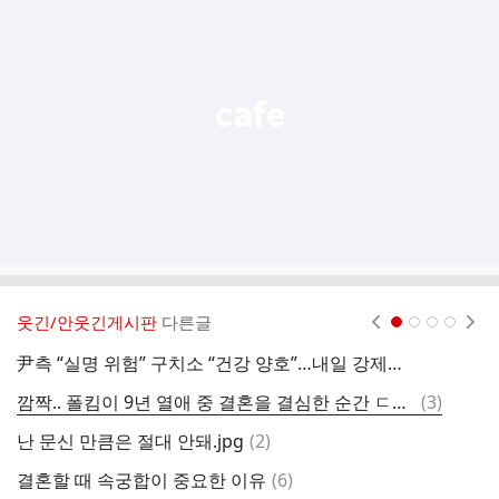
기
능
열
기
웃긴/안웃긴게시판
다른글
현재페이지 1
2
3
4
尹측 “실명 위험” 구치소 “건강 양호”…내일 강제구인 가능할까?
中
댓
깜짝.. 폴킴이 9년 열애 중 결혼을 결심한 순간 ㄷㄷ..JPG
(
3
)
글
댓
난 문신 만큼은 절대 안돼.jpg
(
2
)
글
댓
결혼할 때 속궁합이 중요한 이유
(
6
)
싱