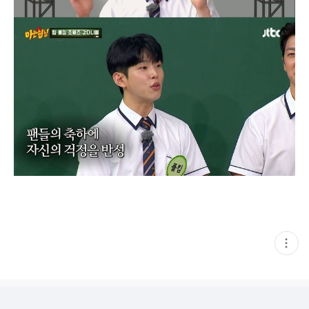
현
재
게
시
글
추
가