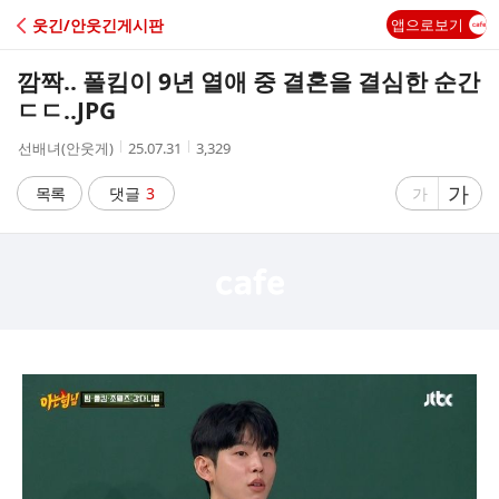
C
웃긴/안웃긴게시판
앱으로보기
A
깜짝.. 폴킴이 9년 열애 중 결혼을 결심한 순간
F
ㄷㄷ..JPG
작
작
조
선배녀(안웃게)
25.07.31
3,329
E
성
성
회
자
시
수
글
가
글
목록
댓글
3
가
간
자
자
크
크
기
기
크
작
게
게