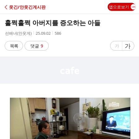
C
웃긴/안웃긴게시판
앱으로보기
A
훌쩍훌쩍 아버지를 증오하는 아들
F
작
작
조
선배녀(안웃게)
25.09.02
586
성
성
회
E
자
시
수
글
가
글
목록
댓글
9
가
간
자
자
크
크
기
기
크
작
게
게