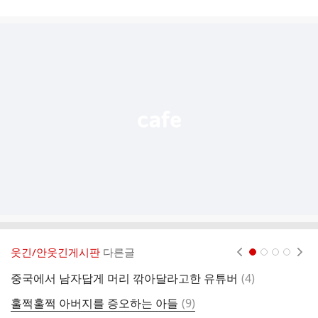
시
글
추
가
기
능
열
기
웃긴/안웃긴게시판
다른글
현재페이지 1
2
3
4
댓
중국에서 남자답게 머리 깎아달라고한 유튜버
(
4
)
또
글
댓
훌쩍훌쩍 아버지를 증오하는 아들
(
9
)
문
글