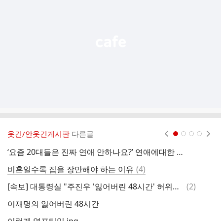
능
열
기
웃긴/안웃긴게시판
다른글
현재페이지 1
2
3
4
‘요즘 20대들은 진짜 연애 안하나요?’ 연애에대한 20대 남녀의 생각
ㅇ
댓
비혼일수록 집을 장만해야 하는 이유
(
4
)
글
댓
[속보] 대통령실 "주진우 '잃어버린 48시간' 허위사실…법적조치 강구"
(
2
)
글
이재명의 잃어버린 48시간