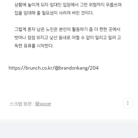
현
스크랩 원문 :
樂soccer
재
게
시
글
추
가
기