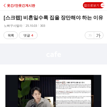
C
웃긴/안웃긴게시판
앱으로보기
A
[스크랩]
비혼일수록 집을 장만해야 하는 이유
F
작
작
조
노빠꾸사딸라
25.10.03
303
성
성
회
E
자
시
수
글
가
글
목록
댓글
4
가
간
자
자
크
크
기
기
크
작
게
게